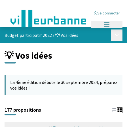
Se connecter
Menu princi
Menu p
Budget participatif 2022
/
💡 Vos idées
💡 Vos idées
Passer la carte
Leaflet
|
©
OpenStreetMap
contributors
L'élément suivant est une carte qui présente les éléments de cet
+
La 4ème édition débute le 30 septembre 2024, préparez
−
vos idées !
177 propositions