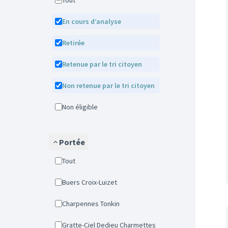
Tout
En cours d’analyse
Retirée
Retenue par le tri citoyen
Non retenue par le tri citoyen
Non éligible
Portée
Tout
Buers Croix-Luizet
Charpennes Tonkin
Gratte-Ciel Dedieu Charmettes