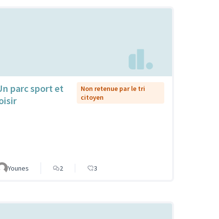
Un parc sport et
Non retenue par le tri
citoyen
oisir
Younes
2
3