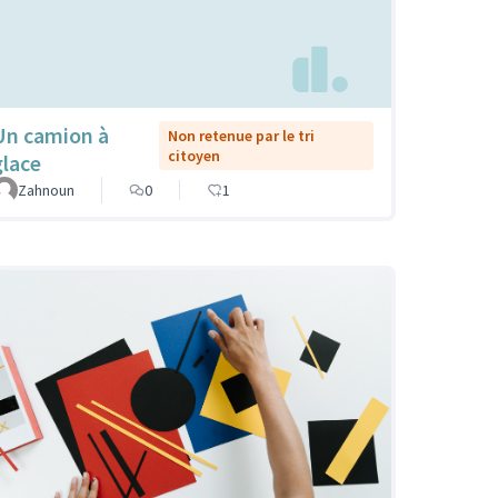
Un camion à
Non retenue par le tri
citoyen
glace
Zahnoun
0
1