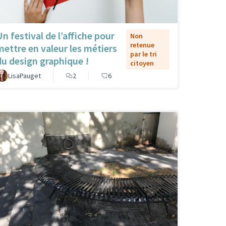
Un festival de l’affiche pour
Non
retenue
mettre en valeur les métiers
par le tri
du design graphique !
citoyen
LisaPauget
2
6