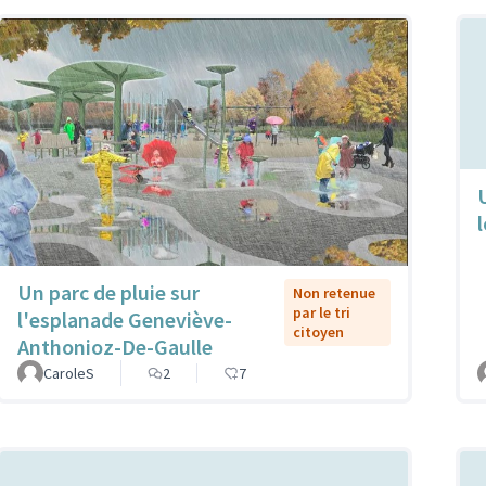
l
Un parc de pluie sur
Non retenue
par le tri
l'esplanade Geneviève-
citoyen
Anthonioz-De-Gaulle
CaroleS
2
7