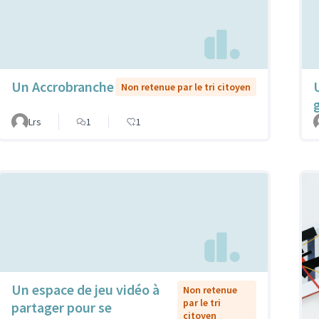
Un Accrobranche
Non retenue par le tri citoyen
Lrs
1
1
Un espace de jeu vidéo à
Non retenue
par le tri
partager pour se
citoyen