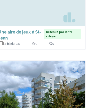
Une aire de jeux à St-
Retenue par le tri
citoyen
Jean
la blink HSN
0
0