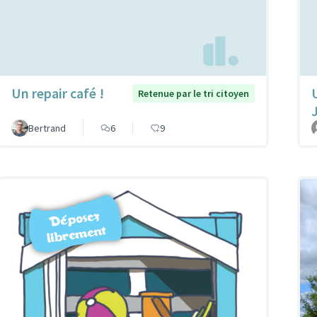
Un repair café !
Retenue par le tri citoyen
Bertrand
6
9