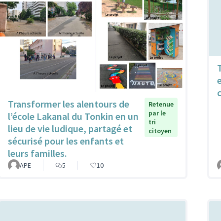
Transformer les alentours de
Retenue
par le
l’école Lakanal du Tonkin en un
tri
lieu de vie ludique, partagé et
citoyen
sécurisé pour les enfants et
leurs familles.
APE
5
10