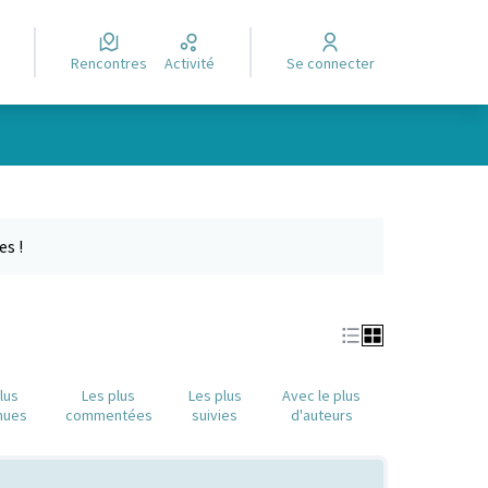
Rencontres
Activité
Se connecter
Leaflet
|
©
OpenStreetMap
contributors
e des points de carte. L'élément peut être utilisé avec un lecteur
es !
lus
Les plus
Les plus
Avec le plus
nues
commentées
suivies
d'auteurs