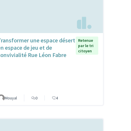
Transformer une espace désert
Retenue
par le tri
en espace de jeu et de
citoyen
convivialité Rue Léon Fabre
Mouyal
0
4