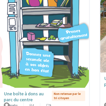
Une boîte à dons au
Non retenue par le
tri citoyen
parc du centre
krebs
1
9