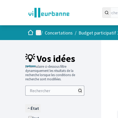
Accueil
Menu principal
/
Concertations
/
Budget participatif
Passer
L'élément
+
−
💡 Vos idées
Le formulaire ci-dessous filtre
dynamiquement les résultats de la
recherche lorsque les conditions de
recherche sont modifiées.
État