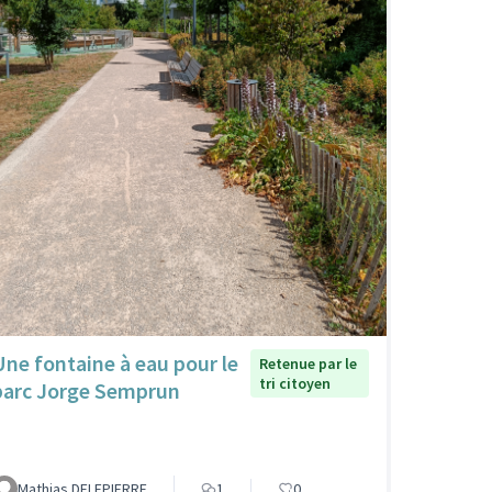
Une fontaine à eau pour le
Retenue par le
tri citoyen
parc Jorge Semprun
Mathias DELEPIERRE
1
0