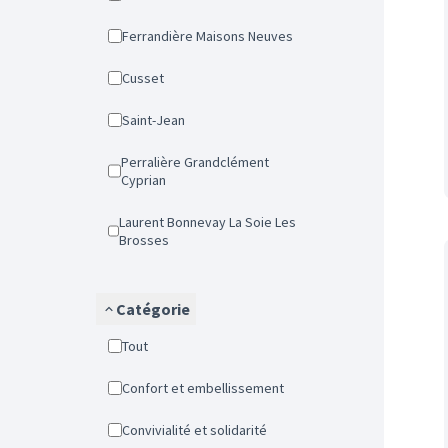
Ferrandière Maisons Neuves
Cusset
Saint-Jean
Perralière Grandclément
Cyprian
Laurent Bonnevay La Soie Les
Brosses
Catégorie
Tout
Confort et embellissement
Convivialité et solidarité