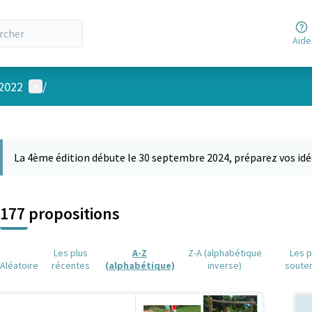
Aide
Menu utilisateur
 2022
/
 la carte
 suivant est une carte qui présente les éléments de cette page comm
La 4ème édition débute le 30 septembre 2024, préparez vos idé
177 propositions
Les plus
A-Z
Z-A (alphabétique
Les p
Aléatoire
récentes
(alphabétique)
inverse)
soute