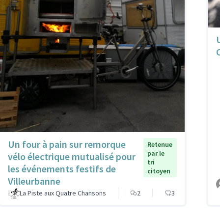
Un four à pain sur remorque
Retenue
par le
vélo électrique mutualisé pour
tri
les événements festifs de
citoyen
Villeurbanne
La Piste aux Quatre Chansons
2
3