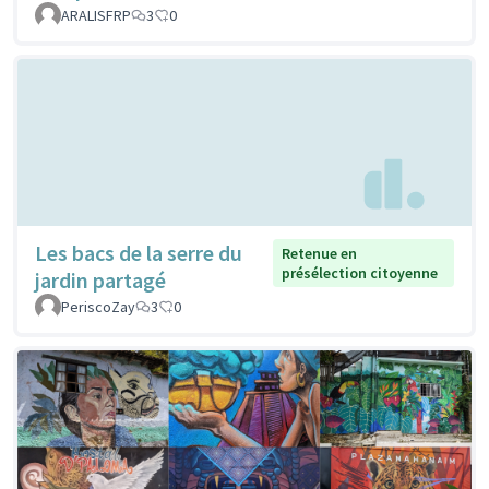
ARALISFRP
3
0
Les bacs de la serre du
Retenue en
présélection citoyenne
jardin partagé
PeriscoZay
3
0