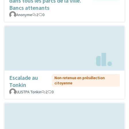
dans tous les parcs de la ville.
Bancs attenants
Anonyme
2
0
Escalade au
Non retenue en présélection
citoyenne
Tonkin
ULISTPA Tonkin
2
0