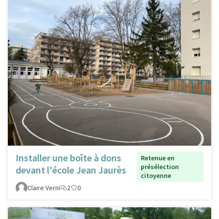
Installer une boîte à dons
Retenue en
présélection
devant l'école Jean Jaurès
citoyenne
Claire Verni
2
0