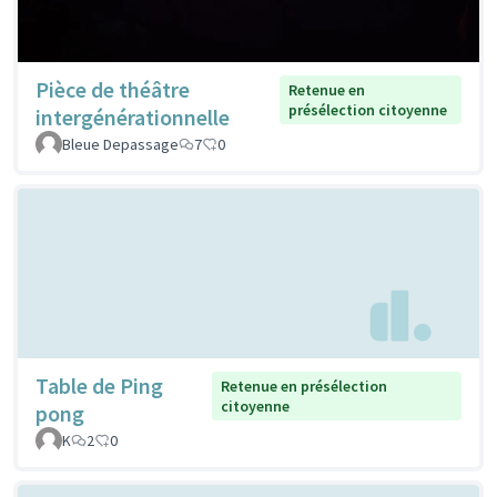
Pièce de théâtre
Retenue en
présélection citoyenne
intergénérationnelle
Bleue Depassage
7
0
Table de Ping
Retenue en présélection
citoyenne
pong
K
2
0