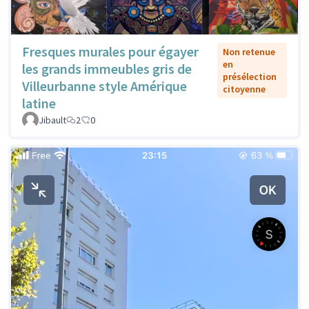
Fresques murales pour égayer
Non retenue
en
les grands immeubles gris de
présélection
Villeurbanne style Amérique
citoyenne
latine
Jibault
2
0