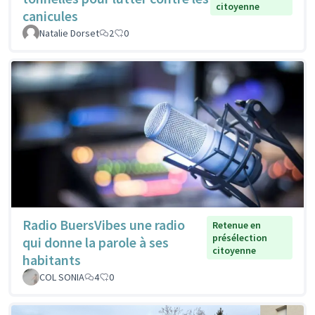
citoyenne
canicules
Natalie Dorset
2
0
Radio BuersVibes une radio
Retenue en
présélection
qui donne la parole à ses
citoyenne
habitants
COL SONIA
4
0