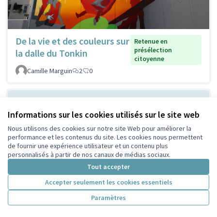
De la vie et des couleurs sur
Retenue en
présélection
la dalle du Tonkin
citoyenne
Camille Marguin
2
0
Informations sur les cookies utilisés sur le site web
Nous utilisons des cookies sur notre site Web pour améliorer la
performance et les contenus du site. Les cookies nous permettent
de fournir une expérience utilisateur et un contenu plus
personnalisés à partir de nos canaux de médias sociaux.
Tout accepter
Ombrager devant la MLIS
Non retenue en
Accepter seulement les cookies essentiels
présélection
pour respirer mieux
citoyenne
Paramètres
Lescuyer
2
0