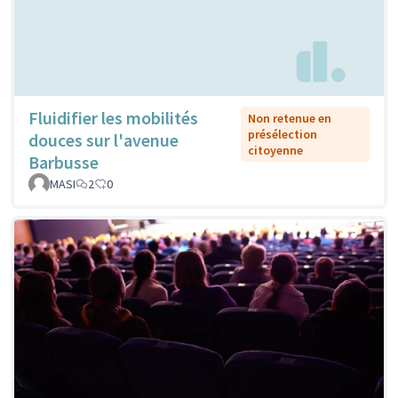
Fluidifier les mobilités
Non retenue en
présélection
douces sur l'avenue
citoyenne
Barbusse
MASI
2
0