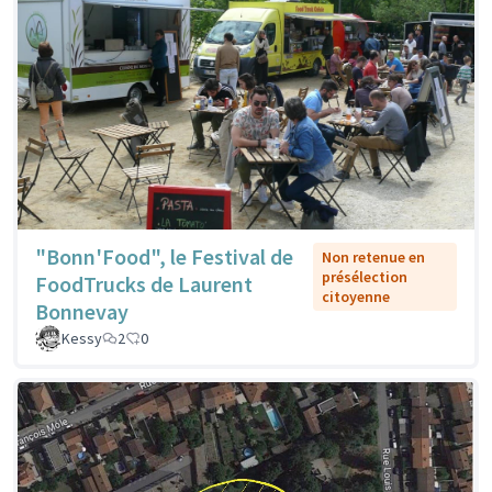
"Bonn'Food", le Festival de
Non retenue en
présélection
FoodTrucks de Laurent
citoyenne
Bonnevay
Kessy
2
0