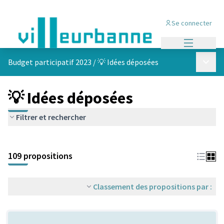
Se connecter
Menu princi
Menu p
Budget participatif 2023
/
💡 Idées déposées
💡 Idées déposées
Filtrer et rechercher
Passer la carte
Leaflet
|
©
OpenStreetMap
contributors
L'élément suivant est une carte qui présente les éléments de cet
+
109 propositions
−
Classement des propositions par :