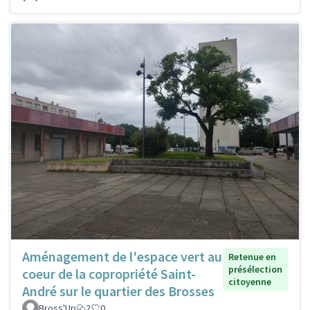
Aménagement de l'espace vert au
Retenue en
présélection
coeur de la copropriété Saint-
citoyenne
André sur le quartier des Brosses
Bross'Up
2
0