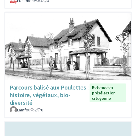
FNE Rhone
4
0
Parcours balisé aux Poulettes :
Retenue en
présélection
histoire, végétaux, bio-
citoyenne
diversité
Lamfou
2
0