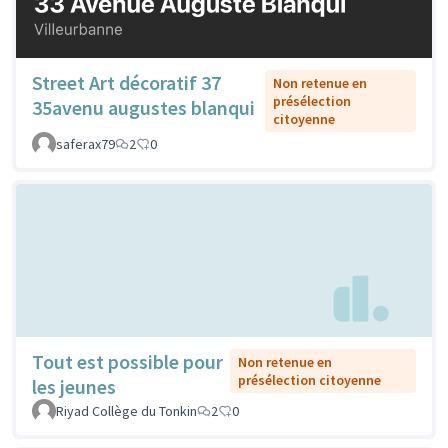
Street Art décoratif 37
Non retenue en
présélection
35avenu augustes blanqui
citoyenne
saferax79
2
0
Tout est possible pour
Non retenue en
présélection citoyenne
les jeunes
Riyad Collège du Tonkin
2
0