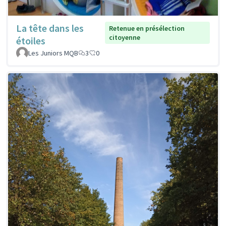
La tête dans les
Retenue en présélection
citoyenne
étoiles
Les Juniors MQB
3
0