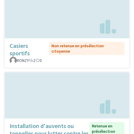
Casiers
Non retenue en présélection
citoyenne
sportifs
RONZY
2
0
Installation d'auvents ou
Retenue en
présélection
tonnelles pour lutter contre les