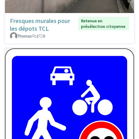
Fresques murales pour
Retenue en
présélection citoyenne
les dépots TCL
Thomas
2
0