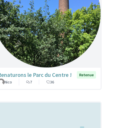
Renaturons le Parc du Centre !
Retenue
Nico
7
36