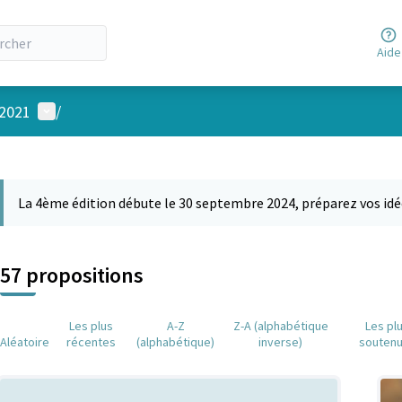
Aide
Menu utilisateur
 2021
/
 la carte
 suivant est une carte qui présente les éléments de cette page comm
La 4ème édition débute le 30 septembre 2024, préparez vos idé
57 propositions
Les plus
A-Z
Z-A (alphabétique
Les pl
Aléatoire
récentes
(alphabétique)
inverse)
souten