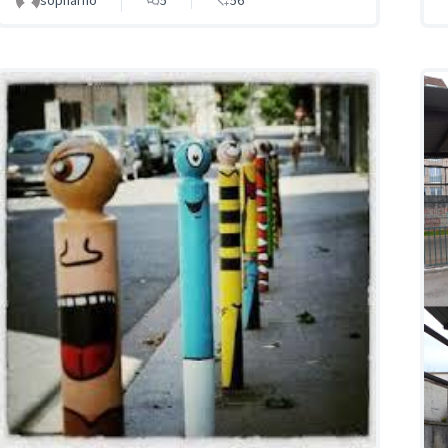
sopharno
5
56