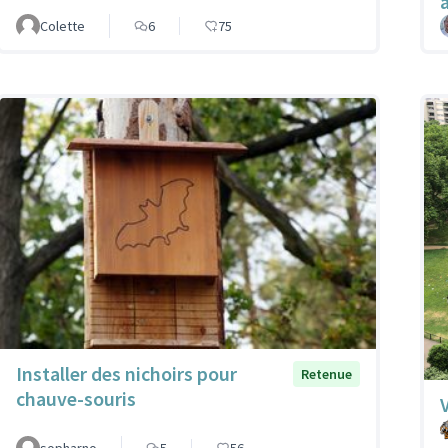
Colette
6
75
Installer des nichoirs pour
Retenue
chauve-souris