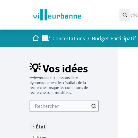
Accueil
Menu principal
/
Concertations
/
Budget Participatif
Passer
L'élément
💡 Vos idées
Le formulaire ci-dessous filtre
dynamiquement les résultats de la
recherche lorsque les conditions de
recherche sont modifiées.
État