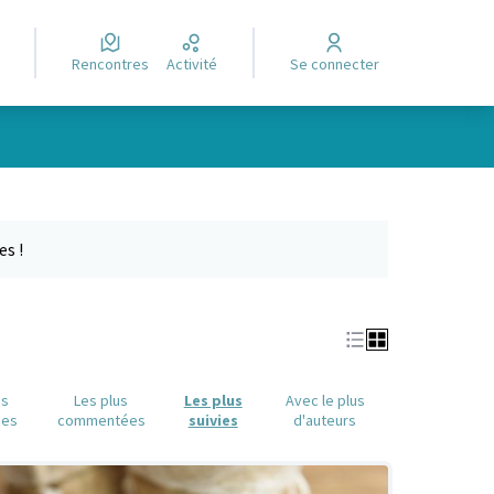
Rencontres
Activité
Se connecter
e des points de carte. L'élément peut être utilisé avec un lecteur
es !
us
Les plus
Les plus
Avec le plus
ues
commentées
suivies
d'auteurs