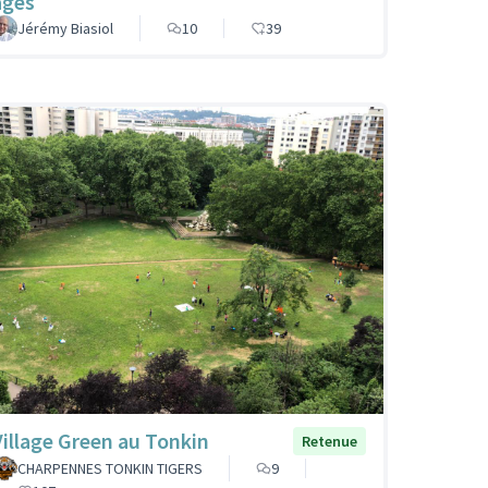
agés
Jérémy Biasiol
10
39
Village Green au Tonkin
Retenue
CHARPENNES TONKIN TIGERS
9