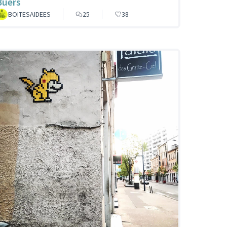
Buers
BOITESAIDEES
25
38