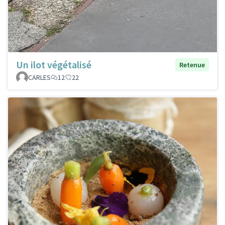
Un ilot végétalisé
Retenue
CARLES
12
22