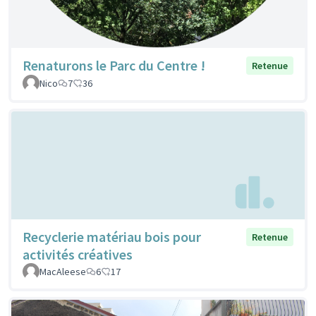
Renaturons le Parc du Centre !
Retenue
Nico
7
36
Recyclerie matériau bois pour
Retenue
activités créatives
MacAleese
6
17