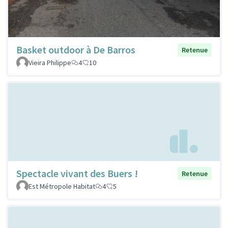
Basket outdoor à De Barros
Retenue
Vieira Philippe
4
10
Spectacle vivant des Buers !
Retenue
Est Métropole Habitat
4
5