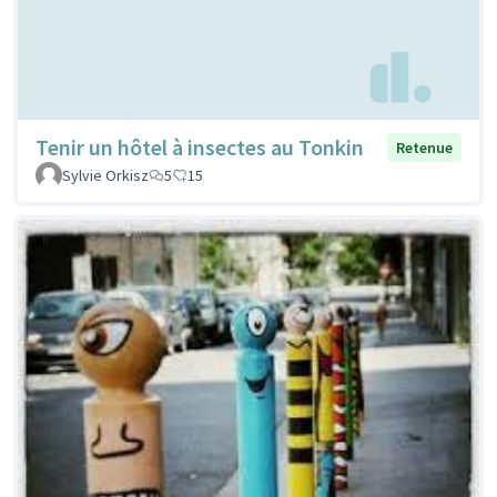
Tenir un hôtel à insectes au Tonkin
Retenue
Sylvie Orkisz
5
15