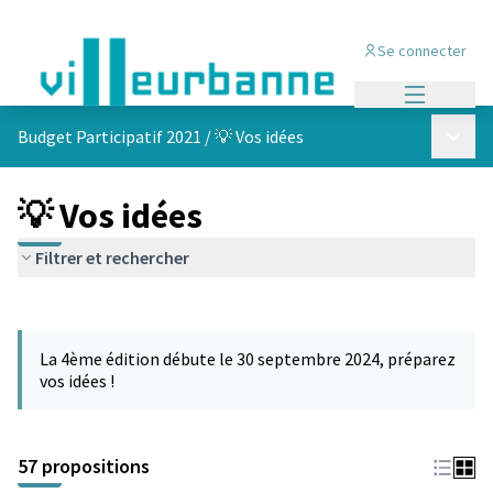
Se connecter
Menu princi
Menu p
Budget Participatif 2021
/
💡 Vos idées
💡 Vos idées
Filtrer et rechercher
Passer la carte
L'élément suivant est une carte qui présente les éléments de cet
La 4ème édition débute le 30 septembre 2024, préparez
vos idées !
57 propositions