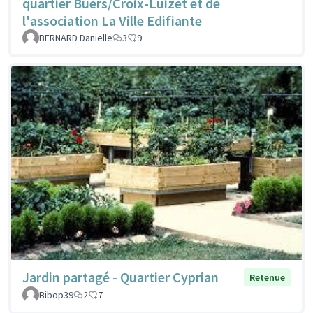
quartier Buers/Croix-Luizet et de
l'association La Ville Edifiante
BERNARD Danielle
3
9
Jardin partagé - Quartier Cyprian
Retenue
Bibop39
2
7