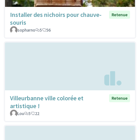
Installer des nichoirs pour chauve-
Retenue
souris
sopharno
5
56
Villeurbanne ville colorée et
Retenue
artistique !
Lou
5
22