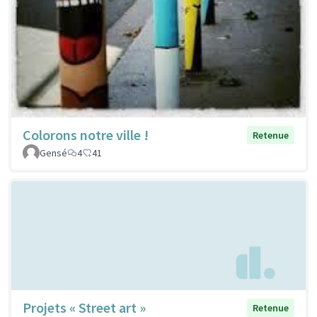
Colorons notre ville !
Retenue
Gensé
4
41
Projets « Street art »
Retenue