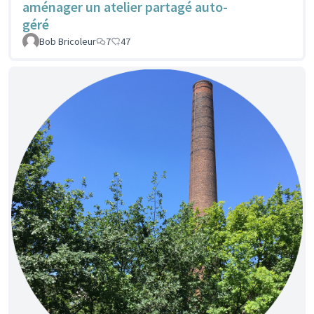
aménager un atelier partagé auto-
géré
Bob Bricoleur
7
47