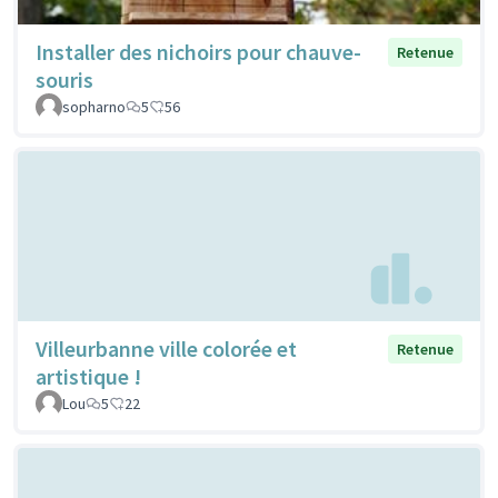
Installer des nichoirs pour chauve-
Retenue
souris
sopharno
5
56
Villeurbanne ville colorée et
Retenue
artistique !
Lou
5
22