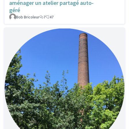
aménager un atelier partagé auto-
géré
Bob Bricoleur
7
47