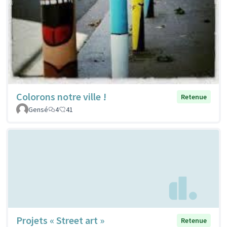
Colorons notre ville !
Retenue
Gensé
4
41
Projets « Street art »
Retenue