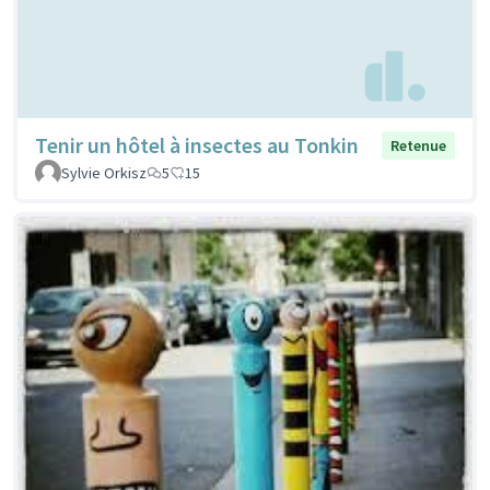
Tenir un hôtel à insectes au Tonkin
Retenue
Sylvie Orkisz
5
15