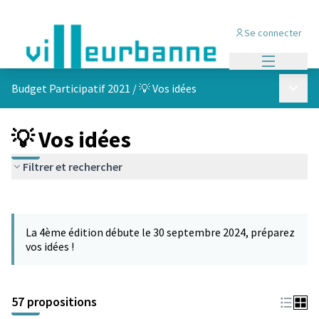
Se connecter
Menu princi
Menu p
Budget Participatif 2021
/
💡 Vos idées
💡 Vos idées
Filtrer et rechercher
Passer la carte
L'élément suivant est une carte qui présente les éléments de cet
La 4ème édition débute le 30 septembre 2024, préparez
vos idées !
57 propositions