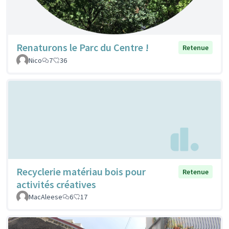
Renaturons le Parc du Centre !
Retenue
Nico
7
36
Recyclerie matériau bois pour
Retenue
activités créatives
MacAleese
6
17