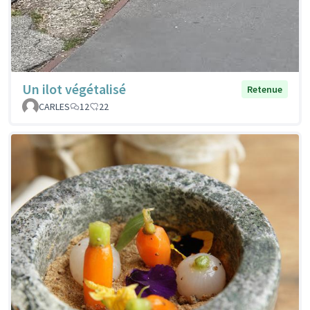
Un ilot végétalisé
Retenue
CARLES
12
22