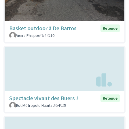
Basket outdoor à De Barros
Retenue
Vieira Philippe
4
10
Spectacle vivant des Buers !
Retenue
Est Métropole Habitat
4
5