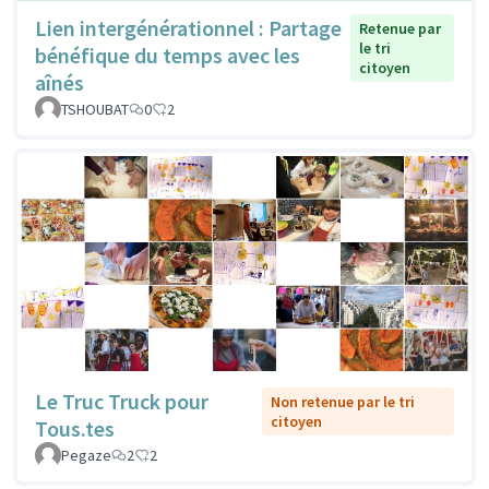
Lien intergénérationnel : Partage
Retenue par
le tri
bénéfique du temps avec les
citoyen
aînés
TSHOUBAT
0
2
Le Truc Truck pour
Non retenue par le tri
citoyen
Tous.tes
Pegaze
2
2