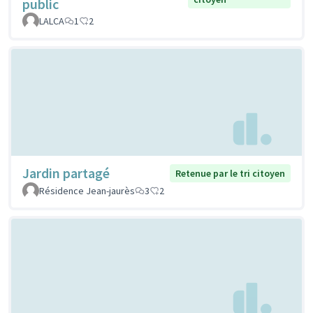
public
LALCA
1
2
Jardin partagé
Retenue par le tri citoyen
Résidence Jean-jaurès
3
2