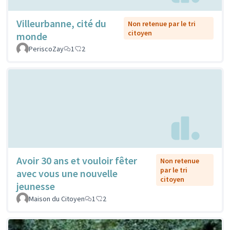
Villeurbanne, cité du
Non retenue par le tri
citoyen
monde
PeriscoZay
1
2
Avoir 30 ans et vouloir fêter
Non retenue
par le tri
avec vous une nouvelle
citoyen
jeunesse
Maison du Citoyen
1
2