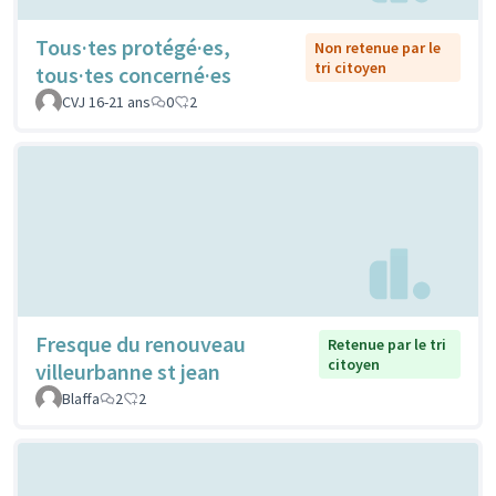
Tous·tes protégé·es,
Non retenue par le
tri citoyen
tous·tes concerné·es
CVJ 16-21 ans
0
2
Fresque du renouveau
Retenue par le tri
citoyen
villeurbanne st jean
Blaffa
2
2