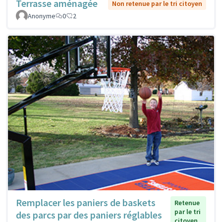
Terrasse aménagée
Non retenue par le tri citoyen
Anonyme
0
2
Remplacer les paniers de baskets
Retenue
par le tri
des parcs par des paniers réglables
citoyen