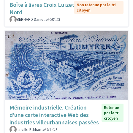
Boîte à livres Croix Luizet
Non retenue par le tri
citoyen
Nord
BERNARD Danielle
0
3
Mémoire industrielle. Création
Retenue
par le tri
d’une carte interactive Web des
citoyen
industries villeurbannaises passées
La ville Edifiante
1
3