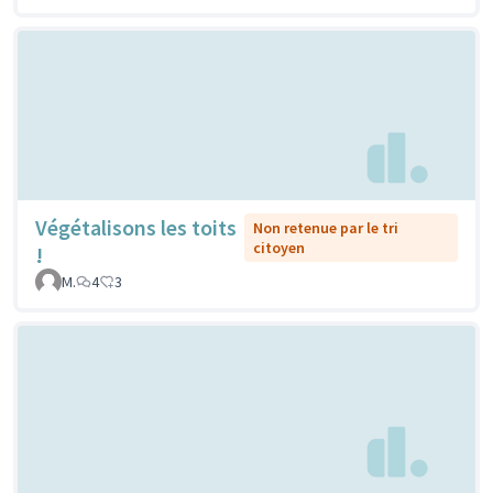
Végétalisons les toits
Non retenue par le tri
citoyen
!
M.
4
3