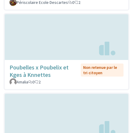
Périscolaire Ecole Descartes
0
2
Poubelles x Poubelix et
Non retenue par le
tri citoyen
Kges à Knnettes
Amalia
0
2