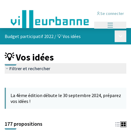
Se connecter
Menu princi
Menu p
Budget participatif 2022
/
💡 Vos idées
💡 Vos idées
Filtrer et rechercher
Passer la carte
Leaflet
|
©
OpenStreetMap
contributors
L'élément suivant est une carte qui présente les éléments de cet
+
La 4ème édition débute le 30 septembre 2024, préparez
−
vos idées !
177 propositions