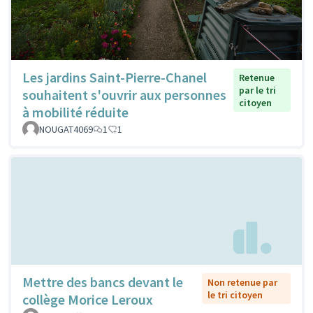
Les jardins Saint-Pierre-Chanel
Retenue
par le tri
souhaitent s'ouvrir aux personnes
citoyen
à mobilité réduite
NOUGAT4069
1
1
Mettre des bancs devant le
Non retenue par
le tri citoyen
collège Morice Leroux