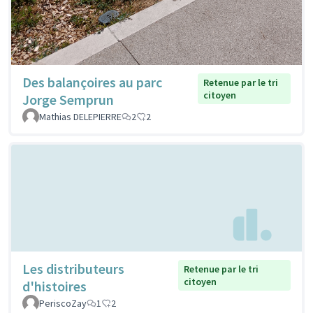
Des balançoires au parc
Retenue par le tri
citoyen
Jorge Semprun
Mathias DELEPIERRE
2
2
Les distributeurs
Retenue par le tri
citoyen
d'histoires
PeriscoZay
1
2