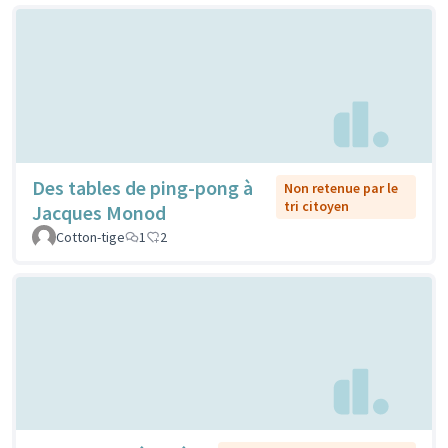
Des tables de ping-pong à
Non retenue par le
tri citoyen
Jacques Monod
Cotton-tige
1
2