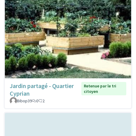
Jardin partagé - Quartier
Retenue par le tri
citoyen
Cyprian
Bibop39
0
2