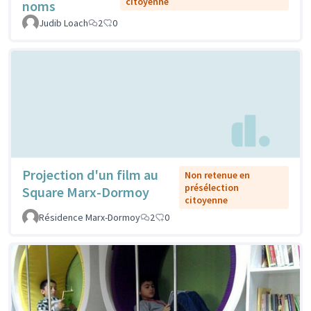
citoyenne
noms
Judib Loach
2
0
Projection d'un film au
Non retenue en
présélection
Square Marx-Dormoy
citoyenne
Résidence Marx-Dormoy
2
0