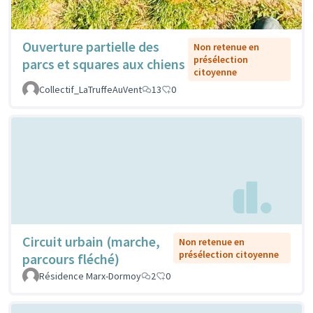
Ouverture partielle des
Non retenue en
présélection
parcs et squares aux chiens
citoyenne
Collectif_LaTruffeAuVent
13
0
Circuit urbain (marche,
Non retenue en
présélection citoyenne
parcours fléché)
Résidence Marx-Dormoy
2
0