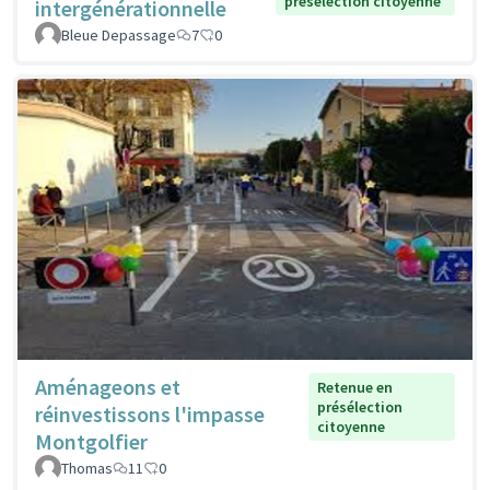
présélection citoyenne
intergénérationnelle
Bleue Depassage
7
0
Aménageons et
Retenue en
présélection
réinvestissons l'impasse
citoyenne
Montgolfier
Thomas
11
0