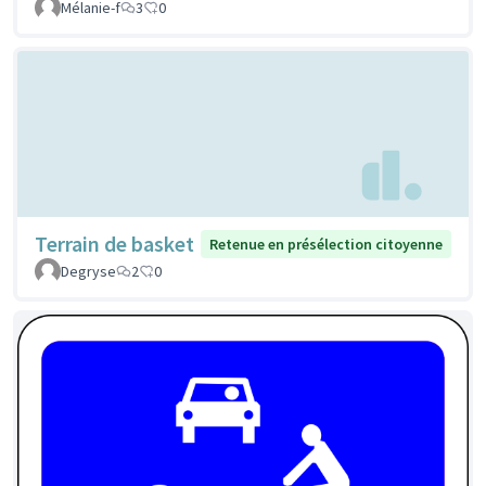
Mélanie-f
3
0
Terrain de basket
Retenue en présélection citoyenne
Degryse
2
0