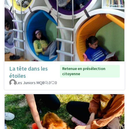
La tête dans les
Retenue en présélection
citoyenne
étoiles
Les Juniors MQB
3
0