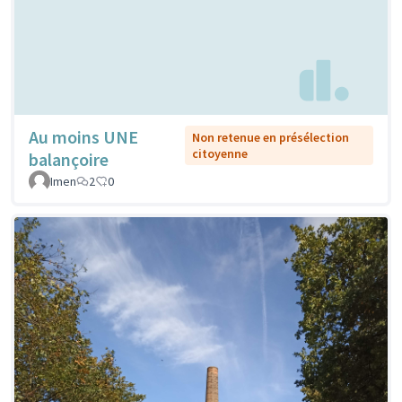
Au moins UNE
Non retenue en présélection
citoyenne
balançoire
Imen
2
0