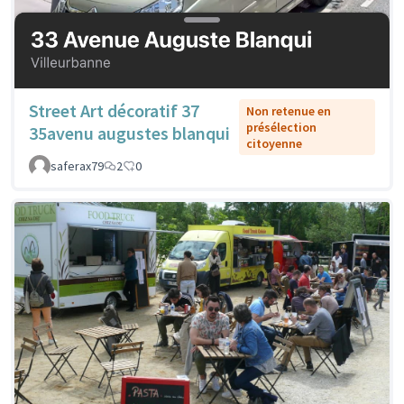
Street Art décoratif 37
Non retenue en
présélection
35avenu augustes blanqui
citoyenne
saferax79
2
0