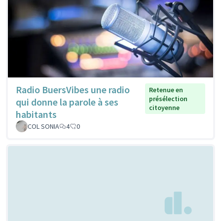
Radio BuersVibes une radio
Retenue en
présélection
qui donne la parole à ses
citoyenne
habitants
COL SONIA
4
0