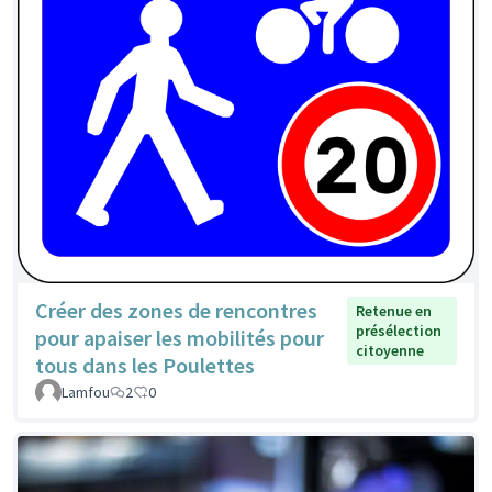
Créer des zones de rencontres
Retenue en
présélection
pour apaiser les mobilités pour
citoyenne
tous dans les Poulettes
Lamfou
2
0