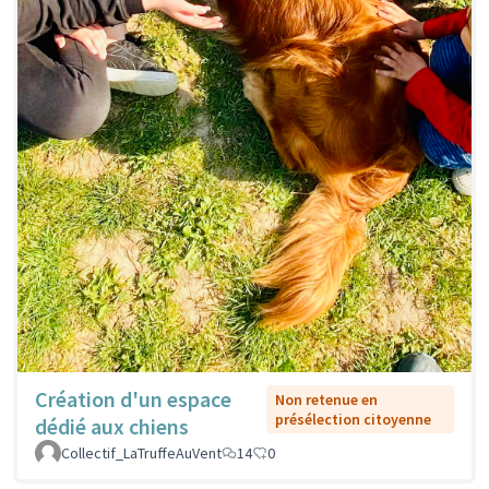
Création d'un espace
Non retenue en
présélection citoyenne
dédié aux chiens
Collectif_LaTruffeAuVent
14
0