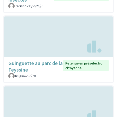
PeriscoZay
2
0
Guinguette au parc de la
Retenue en présélection
citoyenne
Feyssine
Truglia
5
0