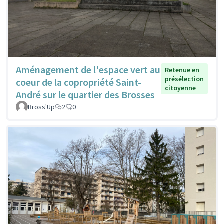
Aménagement de l'espace vert au
Retenue en
présélection
coeur de la copropriété Saint-
citoyenne
André sur le quartier des Brosses
Bross'Up
2
0