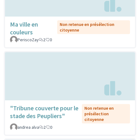
Ma ville en
Non retenue en présélection
citoyenne
couleurs
PeriscoZay
2
0
"Tribune couverte pour le
Non retenue en
présélection
stade des Peupliers"
citoyenne
andrea alva
2
0