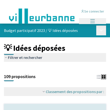
Se connecter
Menu princi
Menu p
Budget participatif 2023
/
💡 Idées déposées
💡 Idées déposées
Filtrer et rechercher
Passer la carte
Leaflet
|
©
OpenStreetMap
contributors
L'élément suivant est une carte qui présente les éléments de cet
+
109 propositions
−
Classement des propositions par :