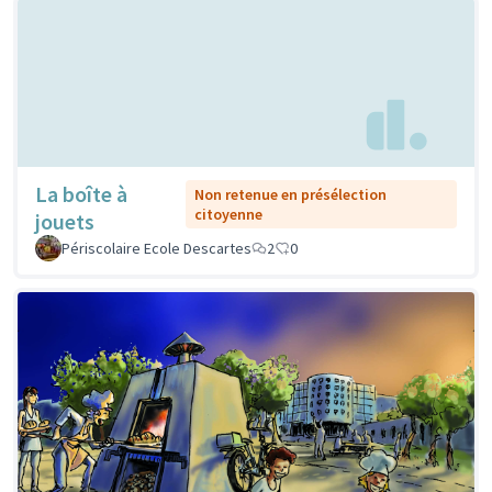
La boîte à
Non retenue en présélection
citoyenne
jouets
Périscolaire Ecole Descartes
2
0