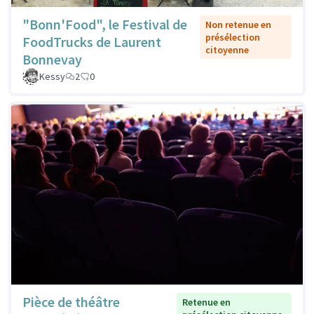
"Bonn'Food", le Festival de
Non retenue en
présélection
FoodTrucks de Laurent
citoyenne
Bonnevay
Kessy
2
0
Pièce de théâtre
Retenue en