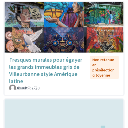
Fresques murales pour égayer
Non retenue
en
les grands immeubles gris de
présélection
Villeurbanne style Amérique
citoyenne
latine
Jibault
2
0