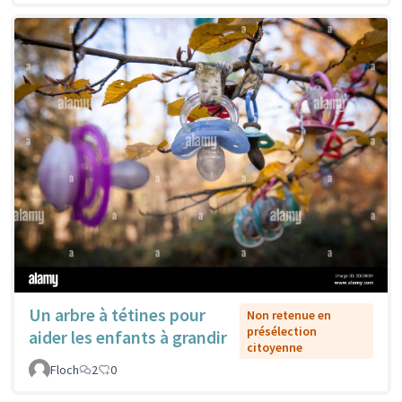
Un arbre à tétines pour
Non retenue en
présélection
aider les enfants à grandir
citoyenne
Floch
2
0