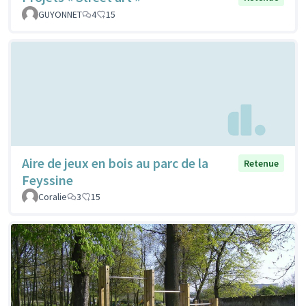
GUYONNET
4
15
Aire de jeux en bois au parc de la
Retenue
Feyssine
Coralie
3
15