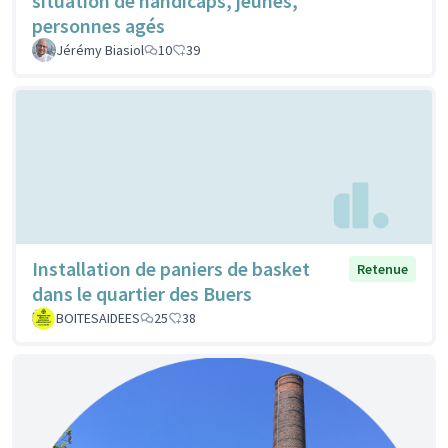
situation de handicaps, jeunes,
personnes agés
Jérémy Biasiol
10
39
Installation de paniers de basket
Retenue
dans le quartier des Buers
BOITESAIDEES
25
38