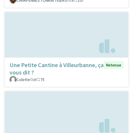
CHARPENNES TONKIN TIGERS
9
107
Une Petite Cantine à Villeurbanne, ça
Retenue
vous dit ?
Colette
6
75