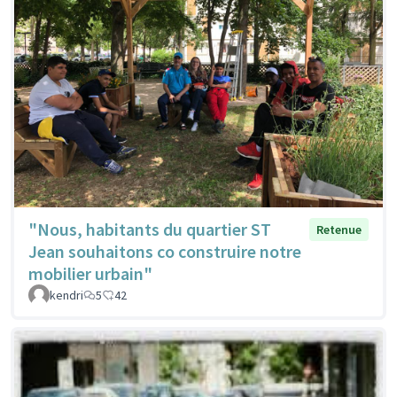
"Nous, habitants du quartier ST
Retenue
Jean souhaitons co construire notre
mobilier urbain"
kendri
5
42