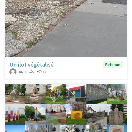
Un ilot végétalisé
Retenue
CARLES
12
22