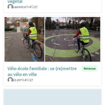
végétal
Laurence
4
27
Vélo-école familiale : se (re)mettre
Retenue
au vélo en ville
LEJAY
4
27