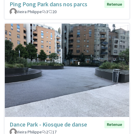
Ping Pong Park dans nos parcs
Retenue
Vieira Philippe
3
20
Dance Park - Kiosque de danse
Retenue
Vieira Philippe
2
17