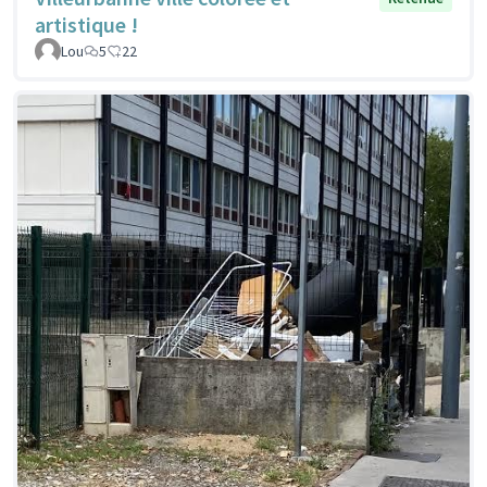
artistique !
Lou
5
22