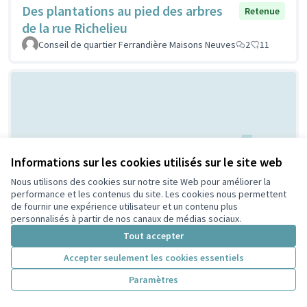
Des plantations au pied des arbres
Retenue
de la rue Richelieu
Conseil de quartier Ferrandière Maisons Neuves
2
11
Informations sur les cookies utilisés sur le site web
Nous utilisons des cookies sur notre site Web pour améliorer la
Terrain de Basket City - Quartier
performance et les contenus du site. Les cookies nous permettent
Retenue
de fournir une expérience utilisateur et un contenu plus
Charpennes Tonkin
personnalisés à partir de nos canaux de médias sociaux.
MONTIEL
2
10
Tout accepter
Accepter seulement les cookies essentiels
Paramètres