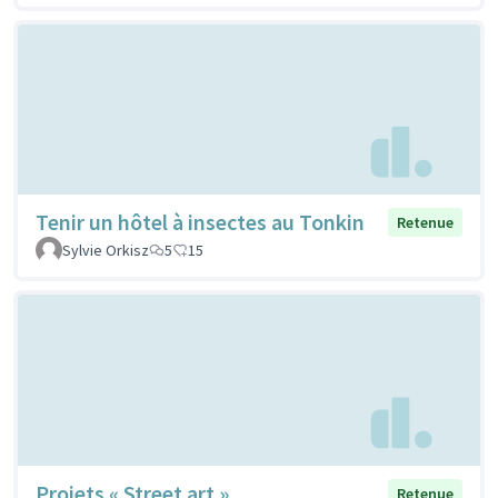
Tenir un hôtel à insectes au Tonkin
Retenue
Sylvie Orkisz
5
15
Projets « Street art »
Retenue