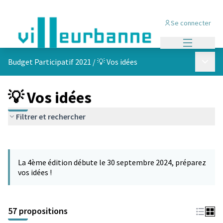
Se connecter
Menu princi
Menu p
Budget Participatif 2021
/
💡 Vos idées
💡 Vos idées
Filtrer et rechercher
Passer la carte
L'élément suivant est une carte qui présente les éléments de cet
La 4ème édition débute le 30 septembre 2024, préparez
vos idées !
57 propositions