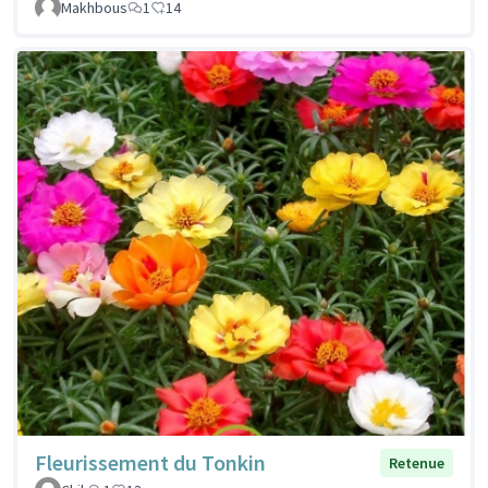
Makhbous
1
14
Fleurissement du Tonkin
Retenue