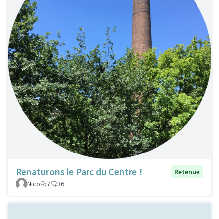
Renaturons le Parc du Centre !
Retenue
Nico
7
36