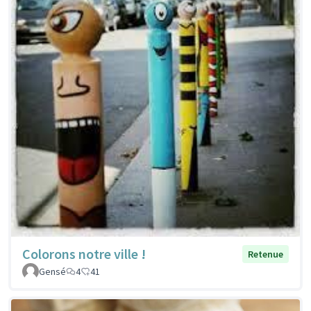
Colorons notre ville !
Retenue
Gensé
4
41