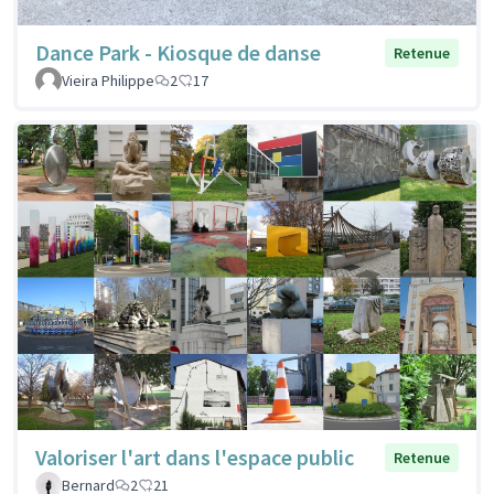
Dance Park - Kiosque de danse
Retenue
Vieira Philippe
2
17
Valoriser l'art dans l'espace public
Retenue
Bernard
2
21