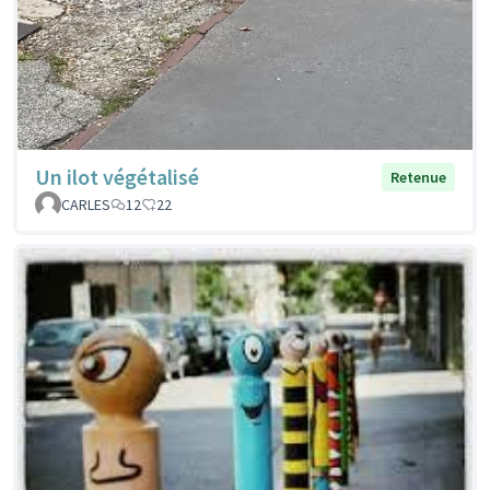
Un ilot végétalisé
Retenue
CARLES
12
22