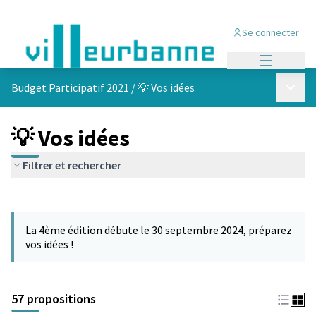
Se connecter
Menu princi
Menu p
Budget Participatif 2021
/
💡 Vos idées
💡 Vos idées
Filtrer et rechercher
Passer la carte
L'élément suivant est une carte qui présente les éléments de cet
La 4ème édition débute le 30 septembre 2024, préparez
vos idées !
57 propositions