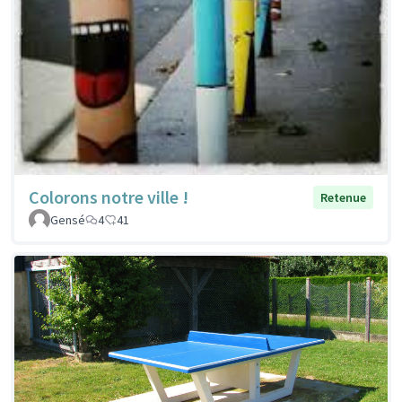
Colorons notre ville !
Retenue
Gensé
4
41