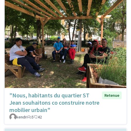
"Nous, habitants du quartier ST
Retenue
Jean souhaitons co construire notre
mobilier urbain"
kendri
5
42