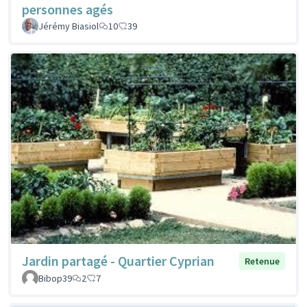
personnes agés
Jérémy Biasiol
10
39
Jardin partagé - Quartier Cyprian
Retenue
Bibop39
2
7