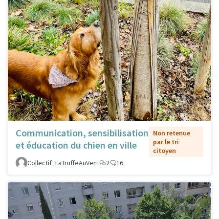
Communication, sensibilisation
Non retenue
par le tri
et éducation du chien en ville
citoyen
Collectif_LaTruffeAuVent
2
16