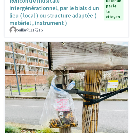
Rencontre musicale
Retenue
par le
intergénérationnel, par le biais d un
tri
lieu ( local ) ou structure adaptée (
citoyen
matériel , instrument )
paille
11
16