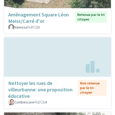
Aménagement Square Léon
Retenue par le tri
citoyen
Meiss/Carré d'or
Vanessa
3
15
Nettoyer les rues de
Non retenue
par le tri
villeurbanne: une proposition
citoyen
éducative
Combescure
2
14