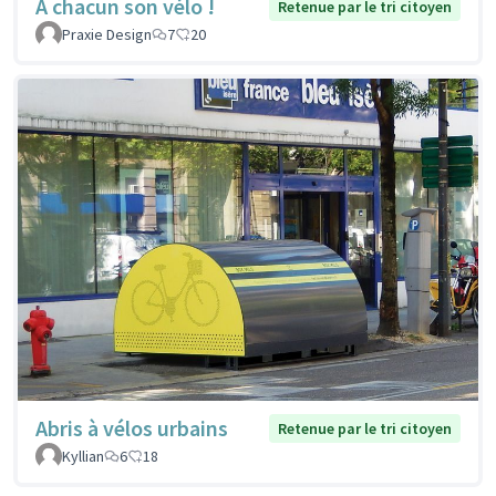
À chacun son vélo !
Retenue par le tri citoyen
Praxie Design
7
20
Abris à vélos urbains
Retenue par le tri citoyen
Kyllian
6
18