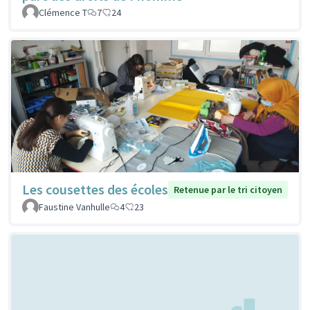
Clémence T
7
24
Les cousettes des écoles
Retenue par le tri citoyen
Faustine Vanhulle
4
23