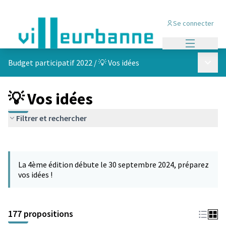
Se connecter
Menu princi
Menu p
Budget participatif 2022
/
💡 Vos idées
💡 Vos idées
Filtrer et rechercher
Passer la carte
Leaflet
|
©
OpenStreetMap
contributors
L'élément suivant est une carte qui présente les éléments de cet
+
La 4ème édition débute le 30 septembre 2024, préparez
−
vos idées !
177 propositions