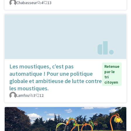
Chabasseur
4
13
Les moustiques, c’est pas
Retenue
par le
automatique ! Pour une politique
tri
globale et ambitieuse de lutte contre
citoyen
les moustiques.
Lamfou
3
12