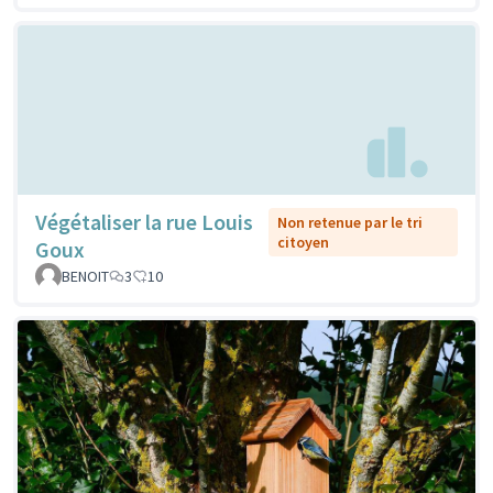
Végétaliser la rue Louis
Non retenue par le tri
citoyen
Goux
BENOIT
3
10