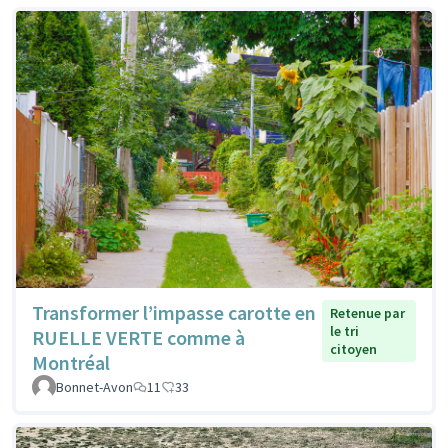
Transformer l’impasse carotte en
Retenue par
le tri
RUELLE VERTE comme à
citoyen
Montréal
Bonnet-Avon
11
33