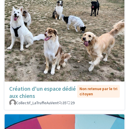
Création d'un espace dédié
Non retenue par le tri
citoyen
aux chiens
Collectif_LaTruffeAuVent
35
29