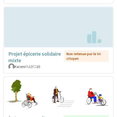
Projet épicerie solidaire
Non retenue par le tri
citoyen
mixte
Karami
13
20