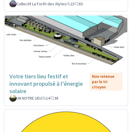
Collectif La Forêt des Alytes
23
63
Votre tiers lieu festif et
Non retenue
par le tri
innovant propulsé à l'énergie
citoyen
solaire
UN NOTRE LIEU
14
38