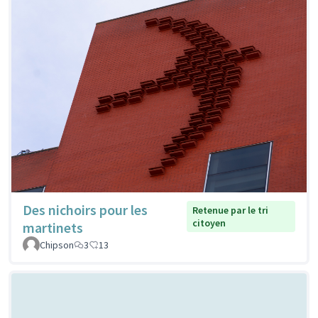
Des nichoirs pour les
Retenue par le tri
citoyen
martinets
Chipson
3
13