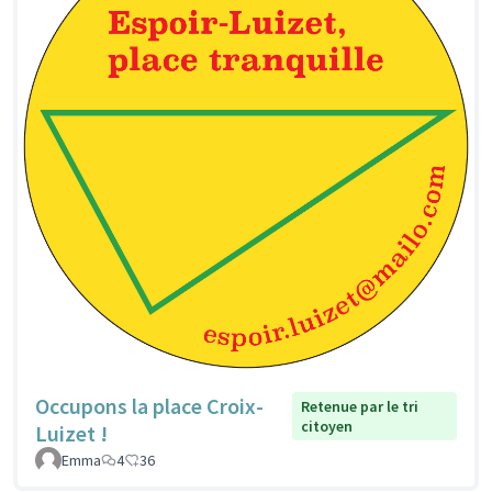
Occupons la place Croix-
Retenue par le tri
citoyen
Luizet !
Emma
4
36