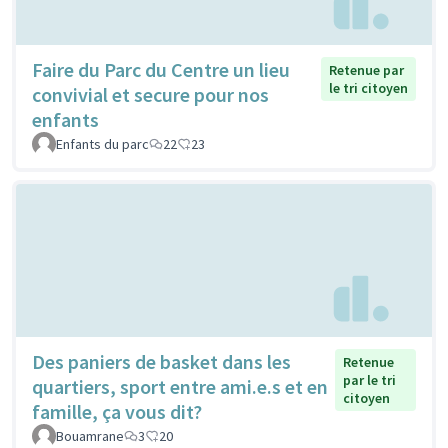
Faire du Parc du Centre un lieu
Retenue par
le tri citoyen
convivial et secure pour nos
enfants
Enfants du parc
22
23
Des paniers de basket dans les
Retenue
par le tri
quartiers, sport entre ami.e.s et en
citoyen
famille, ça vous dit?
Bouamrane
3
20