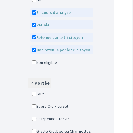
Tout
En cours d’analyse
Retirée
Retenue par le tri citoyen
Non retenue par le tri citoyen
Non éligible
Portée
Tout
Buers Croix-Luizet
Charpennes Tonkin
Gratte-Ciel Dedieu Charmettes