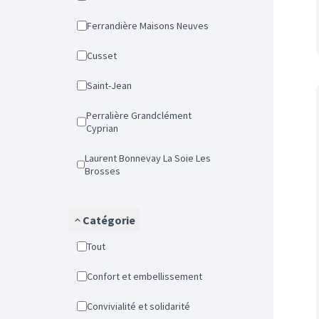
Ferrandière Maisons Neuves
Cusset
Saint-Jean
Perralière Grandclément
Cyprian
Laurent Bonnevay La Soie Les
Brosses
Catégorie
Tout
Confort et embellissement
Convivialité et solidarité