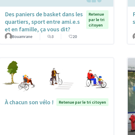
Des paniers de basket dans les
Retenue
par le tri
quartiers, sport entre ami.e.s
citoyen
et en famille, ça vous dit?
Bouamrane
3
20
À chacun son vélo !
Retenue par le tri citoyen