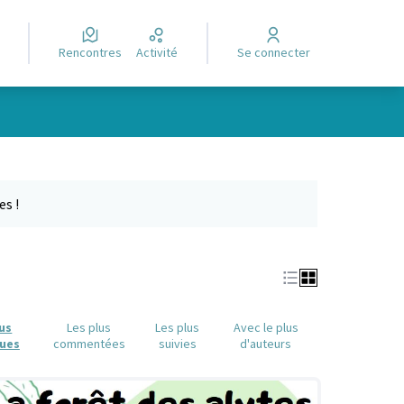
Rencontres
Activité
Se connecter
Leaflet
|
©
OpenStreetMap
contributors
e des points de carte. L'élément peut être utilisé avec un lecteur
es !
lus
Les plus
Les plus
Avec le plus
ues
commentées
suivies
d'auteurs