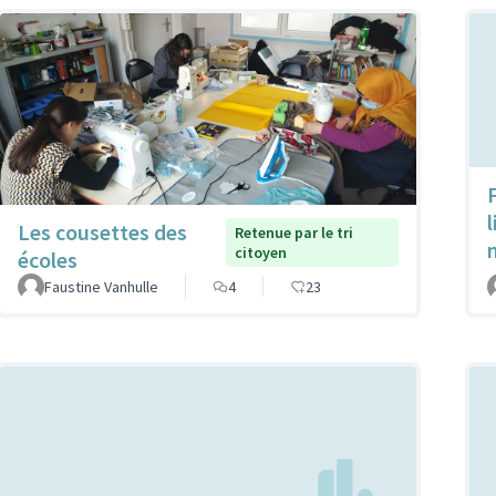
Les cousettes des
Retenue par le tri
citoyen
écoles
Faustine Vanhulle
4
23