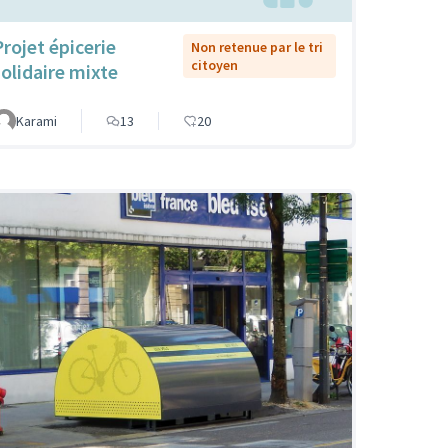
Projet épicerie
Non retenue par le tri
citoyen
solidaire mixte
Karami
13
20