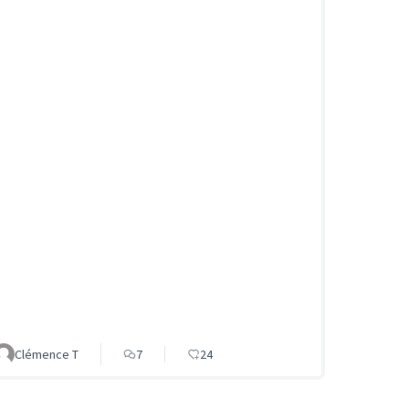
Clémence T
7
24