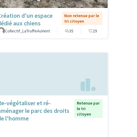
Création d'un espace
Non retenue par le
tri citoyen
dédié aux chiens
Collectif_LaTruffeAuVent
35
29
Re-végétaliser et ré-
Retenue par
le tri
aménager le parc des droits
citoyen
de l'homme