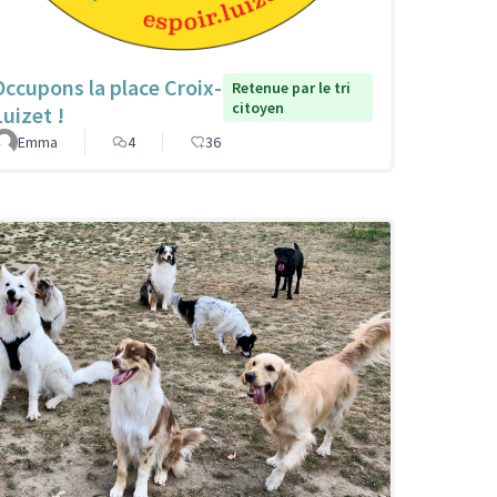
Occupons la place Croix-
Retenue par le tri
citoyen
Luizet !
Emma
4
36