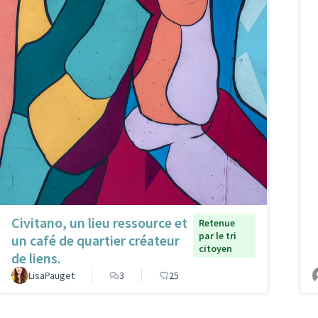
Civitano, un lieu ressource et
Retenue
par le tri
un café de quartier créateur
citoyen
de liens.
LisaPauget
3
25