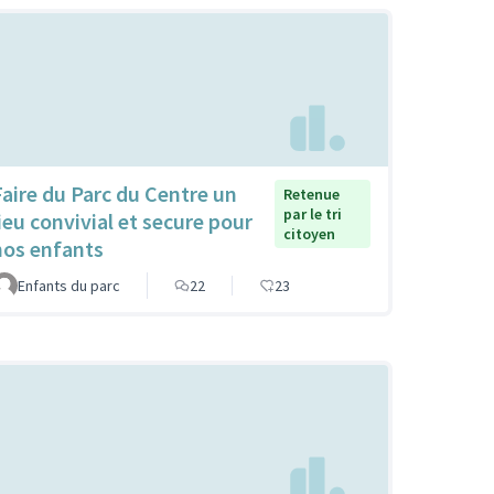
Faire du Parc du Centre un
Retenue
par le tri
lieu convivial et secure pour
citoyen
nos enfants
Enfants du parc
22
23