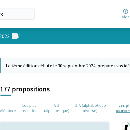
Aide
Menu utilisateur
 2022
/
 la carte
 suivant est une carte qui présente les éléments de cette page comm
La 4ème édition débute le 30 septembre 2024, préparez vos idé
177 propositions
Les plus
A-Z
Z-A (alphabétique
Les p
Aléatoire
récentes
(alphabétique)
inverse)
souten