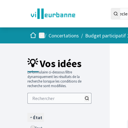
Accueil
Menu principal
/
Concertations
/
Budget participatif
Passer
L'élément
+
−
💡 Vos idées
Le formulaire ci-dessous filtre
dynamiquement les résultats de la
recherche lorsque les conditions de
recherche sont modifiées.
État