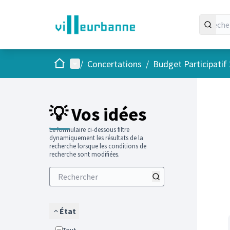
Accueil
Menu principal
/
Concertations
/
Budget Participatif
Passer
L'élément
💡 Vos idées
Le formulaire ci-dessous filtre
dynamiquement les résultats de la
recherche lorsque les conditions de
recherche sont modifiées.
État