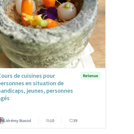
Cours de cuisines pour
Retenue
personnes en situation de
handicaps, jeunes, personnes
agés
Jérémy Biasiol
10
39