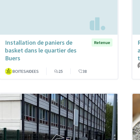
Installation de paniers de
Retenue
basket dans le quartier des
a
Buers
BOITESAIDEES
25
38