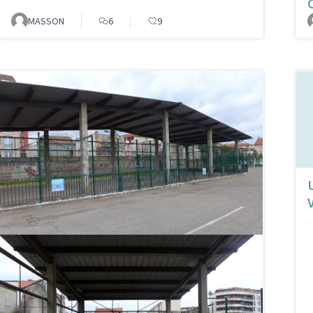
MASSON
6
9