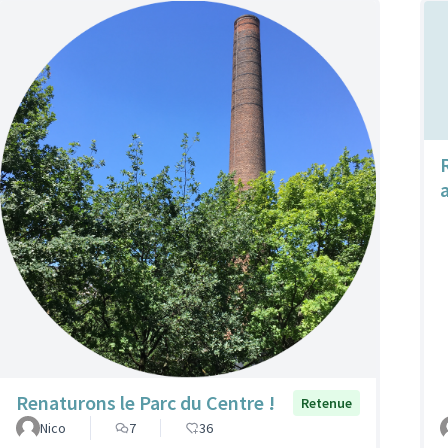
Renaturons le Parc du Centre !
Retenue
Nico
7
36