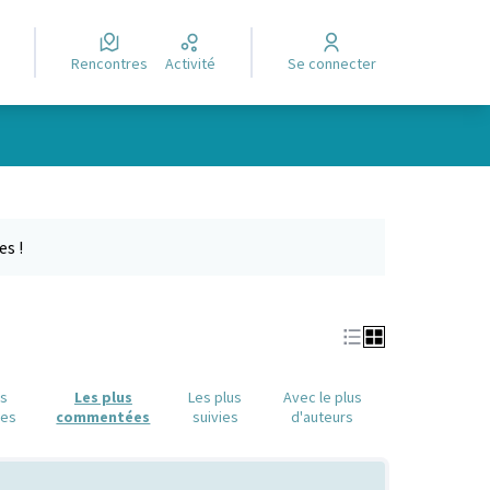
Rencontres
Activité
Se connecter
e des points de carte. L'élément peut être utilisé avec un lecteur
es !
us
Les plus
Les plus
Avec le plus
ues
commentées
suivies
d'auteurs