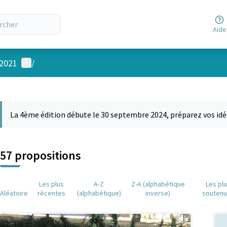
Aide
Menu utilisateur
 2021
/
 la carte
 suivant est une carte qui présente les éléments de cette page comm
La 4ème édition débute le 30 septembre 2024, préparez vos idé
57 propositions
Les plus
A-Z
Z-A (alphabétique
Les pl
Aléatoire
récentes
(alphabétique)
inverse)
souten