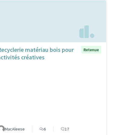
Recyclerie matériau bois pour
Retenue
activités créatives
MacAleese
6
17