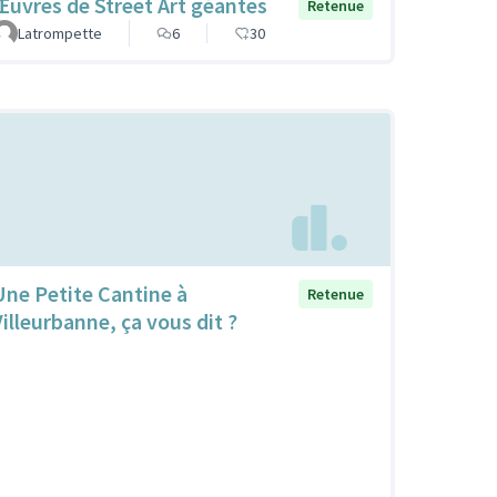
Œuvres de Street Art géantes
Retenue
Latrompette
6
30
Une Petite Cantine à
Retenue
Villeurbanne, ça vous dit ?