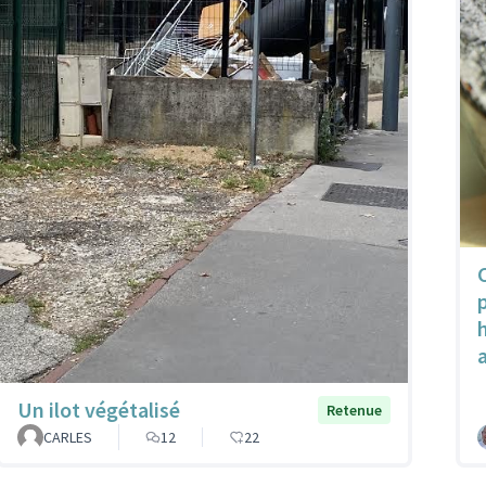
Un ilot végétalisé
Retenue
CARLES
12
22