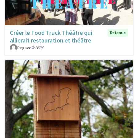
Créer le Food Truck Théâtre qui
Retenue
allierait restauration et théâtre
Pegaze
3
9