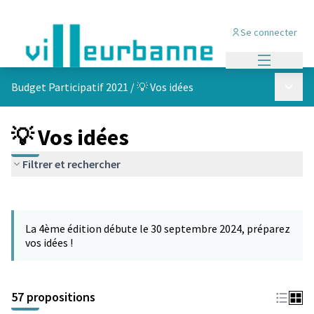
Se connecter
Menu princi
Menu p
Budget Participatif 2021
/
💡 Vos idées
💡 Vos idées
Filtrer et rechercher
Passer la carte
L'élément suivant est une carte qui présente les éléments de cet
La 4ème édition débute le 30 septembre 2024, préparez
vos idées !
57 propositions