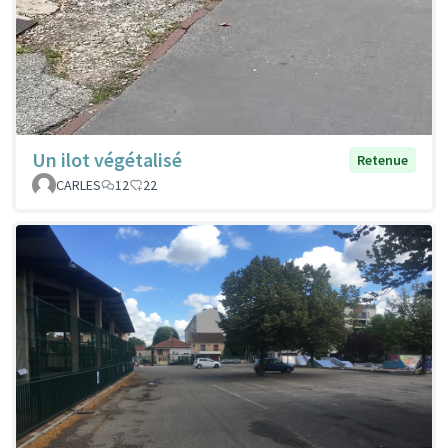
Un ilot végétalisé
Retenue
CARLES
12
22