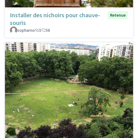
Installer des nichoirs pour chauve-
Retenue
souris
sopharno
5
56