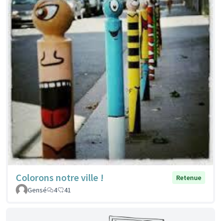
Colorons notre ville !
Retenue
Gensé
4
41