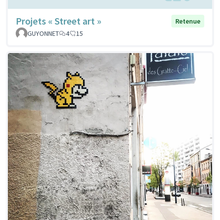
Projets « Street art »
Retenue
GUYONNET
4
15