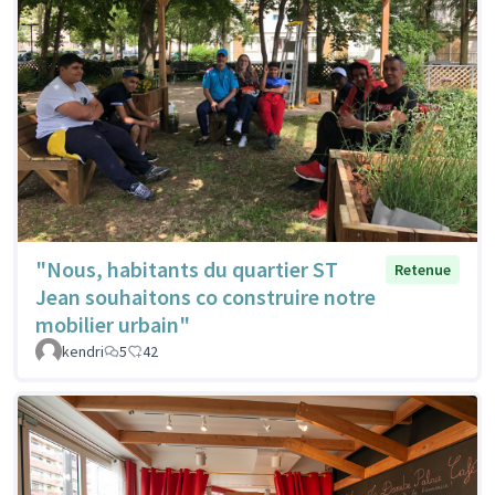
"Nous, habitants du quartier ST
Retenue
Jean souhaitons co construire notre
mobilier urbain"
kendri
5
42