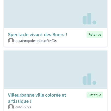
Spectacle vivant des Buers !
Retenue
Est Métropole Habitat
4
5
Villeurbanne ville colorée et
Retenue
artistique !
Lou
5
22