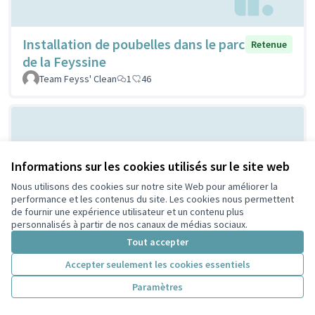
Installation de poubelles dans le parc
Retenue
de la Feyssine
Team Feyss' Clean
1
46
Informations sur les cookies utilisés sur le site web
Nous utilisons des cookies sur notre site Web pour améliorer la
performance et les contenus du site. Les cookies nous permettent
de fournir une expérience utilisateur et un contenu plus
personnalisés à partir de nos canaux de médias sociaux.
PROJET ACI - Budget participatif
Retenue
Tout accepter
2021, proposition du Conseil de
Accepter seulement les cookies essentiels
quartier Buers/Croix-Luizet et de
l'association La Ville Edifiante
Paramètres
BERNARD Danielle
3
9