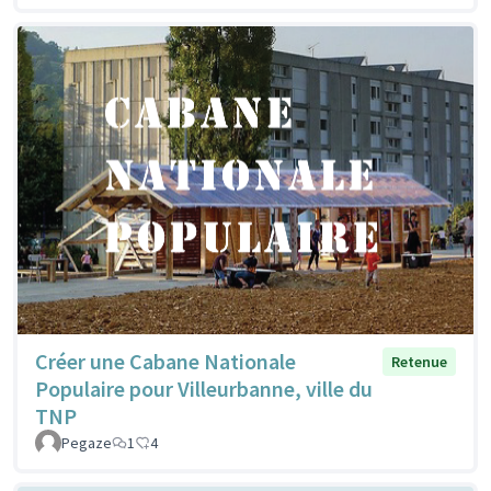
Créer une Cabane Nationale
Retenue
Populaire pour Villeurbanne, ville du
TNP
Pegaze
1
4