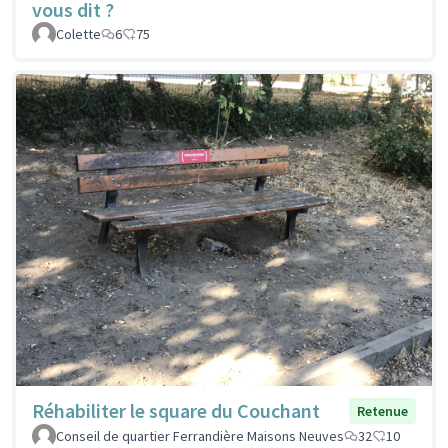
vous dit ?
Colette
6
75
Réhabiliter le square du Couchant
Retenue
Conseil de quartier Ferrandière Maisons Neuves
32
10