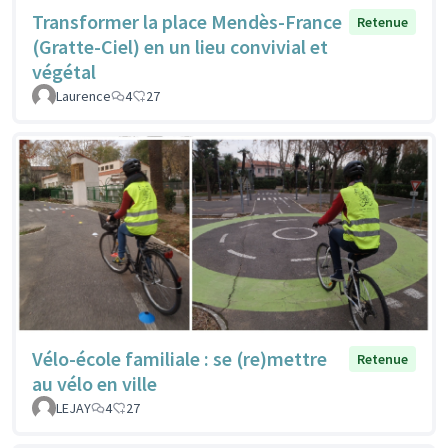
Transformer la place Mendès-France
Retenue
(Gratte-Ciel) en un lieu convivial et
végétal
Laurence
4
27
Vélo-école familiale : se (re)mettre
Retenue
au vélo en ville
LEJAY
4
27