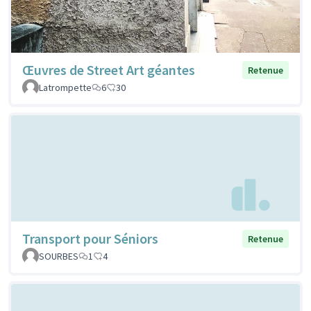
Œuvres de Street Art géantes
Retenue
Latrompette
6
30
Transport pour Séniors
Retenue
SOURBES
1
4