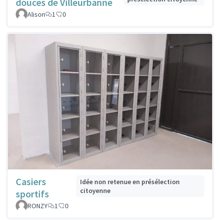
douces de Villeurbanne
Alison
1
0
Casiers
Idée non retenue en présélection
citoyenne
sportifs
RONZY
1
0