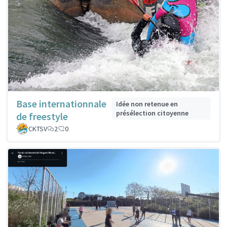
Base internationnale
Idée non retenue en
présélection citoyenne
de freestyle
CKTSV
2
0