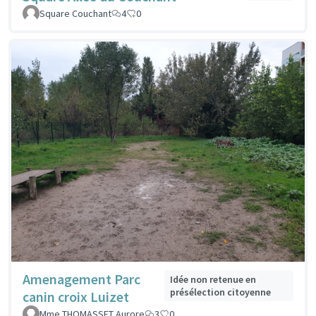
Square Couchant
4
0
Amenagement Parc
Idée non retenue en
présélection citoyenne
canin croix Luizet
Mme THOMASSET Aurore
3
0