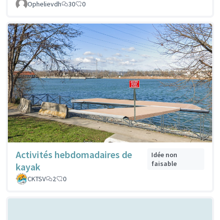
Ophelievdh
30
0
Activités hebdomadaires de
Idée non
faisable
kayak
CKTSV
2
0