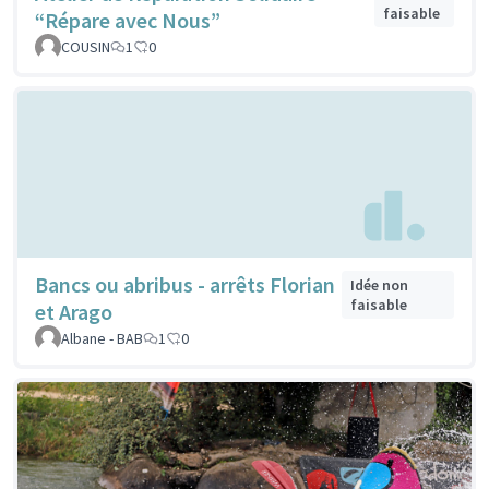
faisable
“Répare avec Nous”
COUSIN
1
0
Bancs ou abribus - arrêts Florian
Idée non
faisable
et Arago
Albane - BAB
1
0