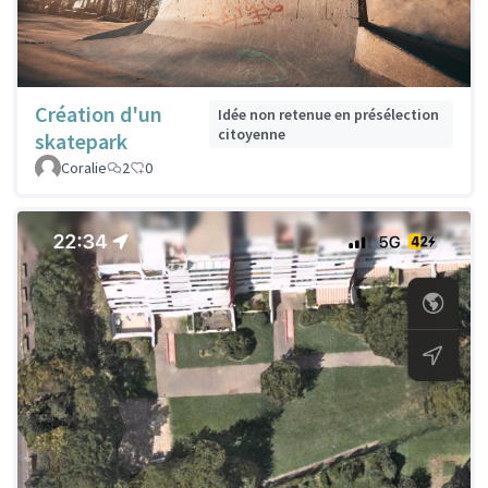
Création d'un
Idée non retenue en présélection
citoyenne
skatepark
Coralie
2
0