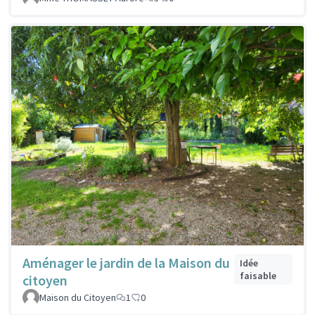
Aménager le jardin de la Maison du
Idée
faisable
citoyen
Maison du Citoyen
1
0