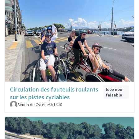
Circulation des fauteuils roulants
Idée non
faisable
sur les pistes cyclables
Simon de Cyrène
1
0