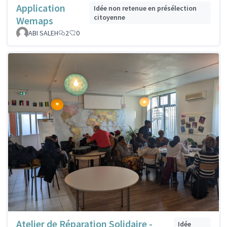
Application
Idée non retenue en présélection
citoyenne
Wemaps
ABI SALEH
2
0
Atelier de Réparation Solidaire -
Idée