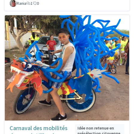
Rania
1
0
Carnaval des mobilités
Idée non retenue en
présélection citoyenne