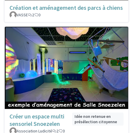
Création et aménagement des parcs à chiens
VASSE
2
0
Créer un espace multi
Idée non retenue en
présélection citoyenne
sensoriel Snoezelen
Association Ludicité
2
0