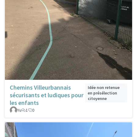
Chemins Villeurbannais
Idée non retenue
en présélection
sécurisants et ludiques pour
citoyenne
les enfants
Yu
1
0