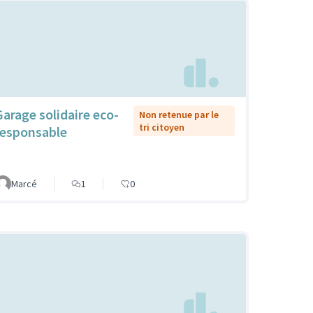
Garage solidaire eco-
Non retenue par le
tri citoyen
responsable
Marcé
1
0