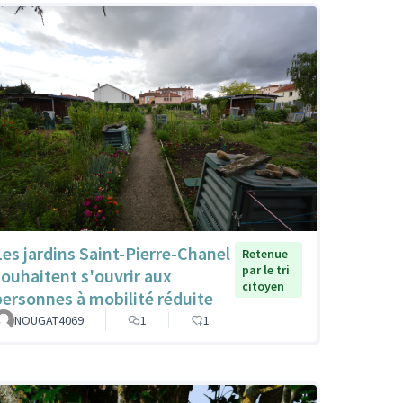
Les jardins Saint-Pierre-Chanel
Retenue
par le tri
souhaitent s'ouvrir aux
citoyen
personnes à mobilité réduite
NOUGAT4069
1
1