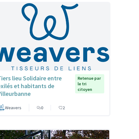
iers lieu Solidaire entre
Retenue par
le tri
exilés et habitants de
citoyen
Villeurbanne
Weavers
0
2