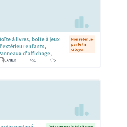
oîte à livres, boite à jeux
Non retenue
par le tri
d'extérieur enfants,
citoyen
Panneaux d'affichage,
JANIER
1
5
Jardin partagé
Retenue par le tri citoyen