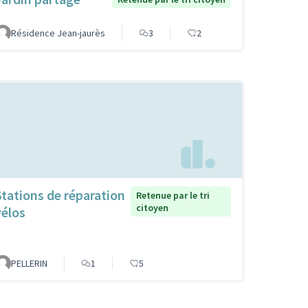
Résidence Jean-jaurès
3
2
Stations de réparation
Retenue par le tri
citoyen
vélos
PELLERIN
1
5