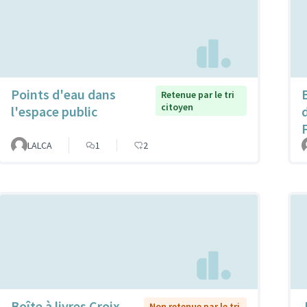
Points d'eau dans
B
Retenue par le tri
citoyen
l'espace public
LALCA
1
2
Boîte à livres Croix
Non retenue par le tri