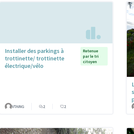
Installer des parkings à
Retenue
par le tri
trottinette/ trottinette
citoyen
électrique/vélo
VTAING
2
2