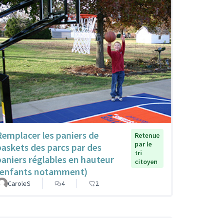
Remplacer les paniers de
Retenue
par le
baskets des parcs par des
tri
paniers réglables en hauteur
citoyen
(enfants notamment)
CaroleS
4
2