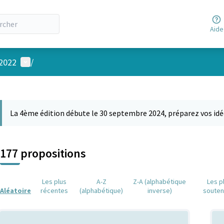
Aide
Menu utilisateur
 2022
/
 la carte
 suivant est une carte qui présente les éléments de cette page comm
La 4ème édition débute le 30 septembre 2024, préparez vos idé
177 propositions
Les plus
A-Z
Z-A (alphabétique
Les p
Aléatoire
récentes
(alphabétique)
inverse)
soute