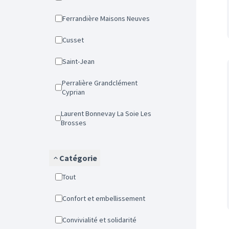
Ferrandière Maisons Neuves
Cusset
Saint-Jean
Perralière Grandclément
Cyprian
Laurent Bonnevay La Soie Les
Brosses
Catégorie
Tout
Confort et embellissement
Convivialité et solidarité