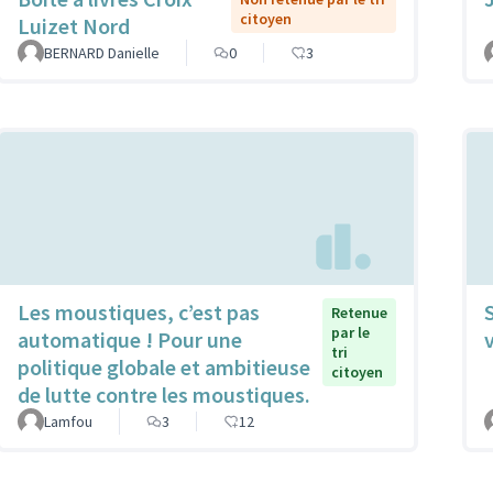
citoyen
Luizet Nord
BERNARD Danielle
0
3
Les moustiques, c’est pas
Retenue
par le
automatique ! Pour une
tri
politique globale et ambitieuse
citoyen
de lutte contre les moustiques.
Lamfou
3
12