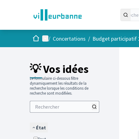
Accueil
Menu principal
/
Concertations
/
Budget participatif
Passer
L'élément
+
−
💡 Vos idées
Le formulaire ci-dessous filtre
dynamiquement les résultats de la
recherche lorsque les conditions de
recherche sont modifiées.
État