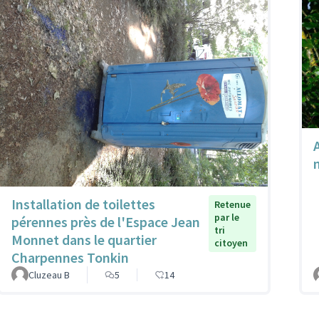
A
Installation de toilettes
Retenue
par le
pérennes près de l'Espace Jean
tri
Monnet dans le quartier
citoyen
Charpennes Tonkin
Cluzeau B
5
14