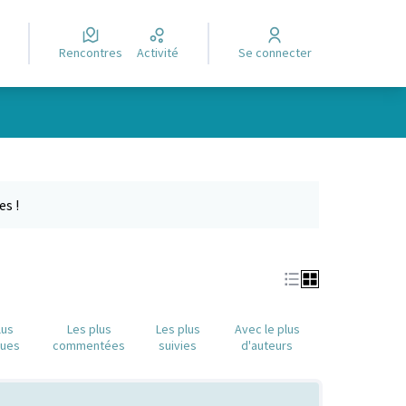
Rencontres
Activité
Se connecter
Leaflet
|
©
OpenStreetMap
contributors
e des points de carte. L'élément peut être utilisé avec un lecteur
es !
lus
Les plus
Les plus
Avec le plus
nues
commentées
suivies
d'auteurs