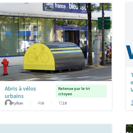
T
Abris à vélos
Retenue par le tri
citoyen
urbains
Kyllian
6
18