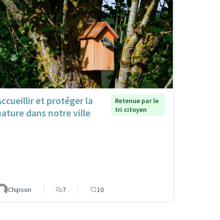
ccueillir et protéger la
Retenue par le
tri citoyen
nature dans notre ville
Chipson
7
10