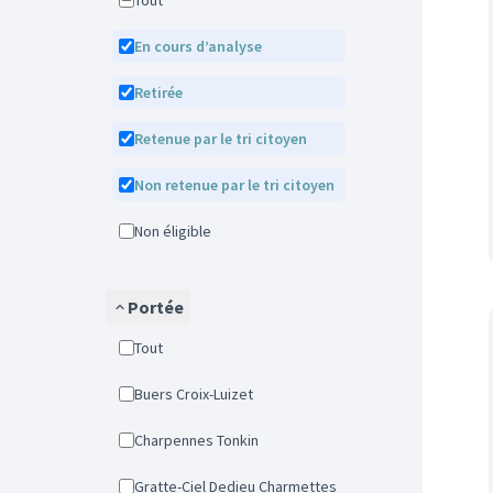
Tout
En cours d’analyse
Retirée
Retenue par le tri citoyen
Non retenue par le tri citoyen
Non éligible
Portée
Tout
Buers Croix-Luizet
Charpennes Tonkin
Gratte-Ciel Dedieu Charmettes