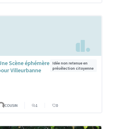
Une Scène éphémère
Idée non retenue en
présélection citoyenne
pour Villeurbanne
COUSIN
1
0