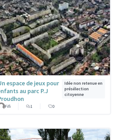
Un espace de jeux pour
Idée non retenue en
présélection
enfants au parc P.J
citoyenne
Proudhon
Fifi
1
0