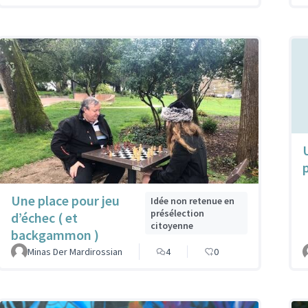
Une place pour jeu
Idée non retenue en
présélection
d’échec ( et
citoyenne
backgammon )
Minas Der Mardirossian
4
0