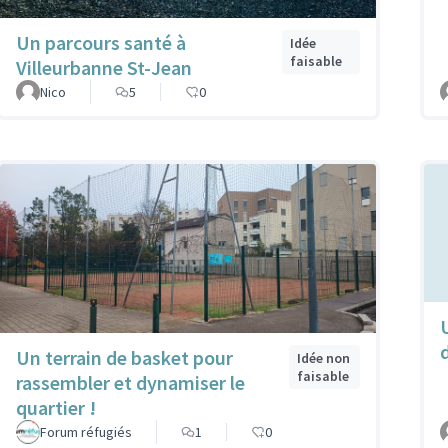
Un parcours santé à
Idée
faisable
Villeurbanne St-Jean
Nico
5
0
d
Un terrain de basket pour
Idée non
faisable
rassembler et dynamiser le
quartier !
Forum réfugiés
1
0