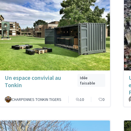
Un espace convivial au
Idée
faisable
Tonkin
CHARPENNES TONKIN TIGERS
10
0