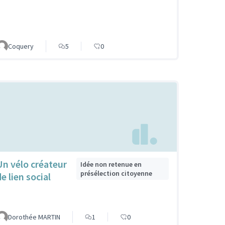
Coquery
5
0
Un vélo créateur
Idée non retenue en
présélection citoyenne
e lien social
Dorothée MARTIN
1
0