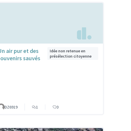
Un air pur et des
Idée non retenue en
présélection citoyenne
souvenirs sauvés
DZ6919
1
0