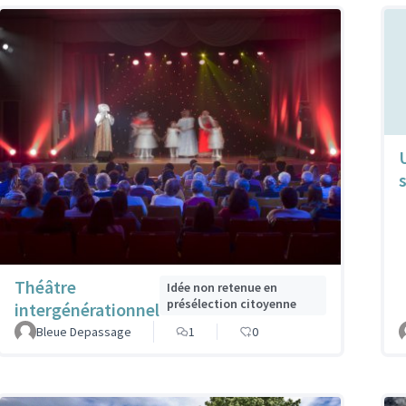
Théâtre
Idée non retenue en
présélection citoyenne
intergénérationnel
Bleue Depassage
1
0