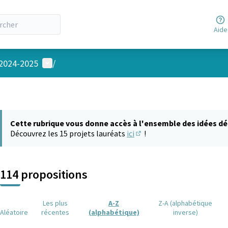
Aide
Menu utilisateur
 2024-2025
/
Cette rubrique vous donne accès à l'ensemble des idées dé
Découvrez les 15 projets lauréats
ici
!
(S'ouvre dans un nouvel on
114 propositions
Les plus
A-Z
Z-A (alphabétique
Aléatoire
récentes
(alphabétique)
inverse)