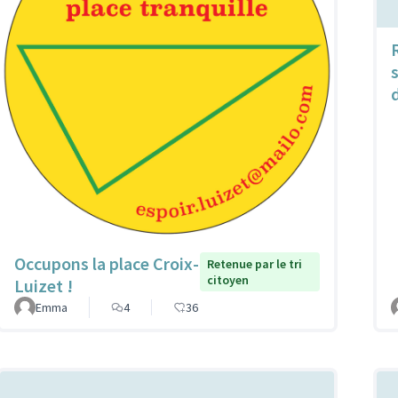
Occupons la place Croix-
Retenue par le tri
citoyen
Luizet !
Emma
4
36