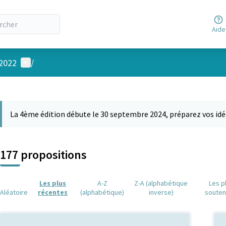
Aide
Menu utilisateur
 2022
/
 la carte
 suivant est une carte qui présente les éléments de cette page comm
La 4ème édition débute le 30 septembre 2024, préparez vos idé
177 propositions
Les plus
A-Z
Z-A (alphabétique
Les p
Aléatoire
récentes
(alphabétique)
inverse)
soute