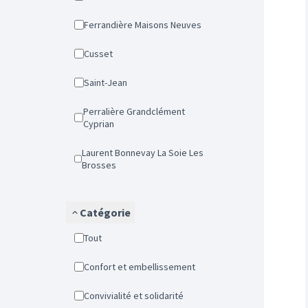
Ferrandière Maisons Neuves
Cusset
Saint-Jean
Perralière Grandclément
Cyprian
Laurent Bonnevay La Soie Les
Brosses
Catégorie
Tout
Confort et embellissement
Convivialité et solidarité