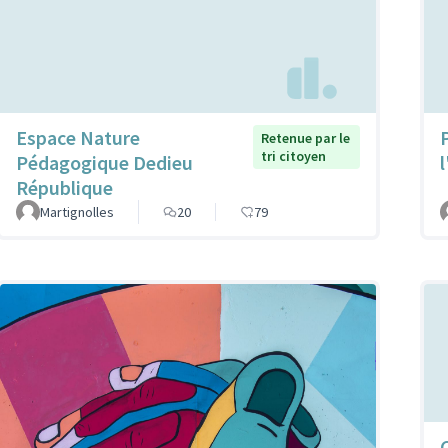
Espace Nature
Retenue par le
tri citoyen
Pédagogique Dedieu
République
Martignolles
20
79