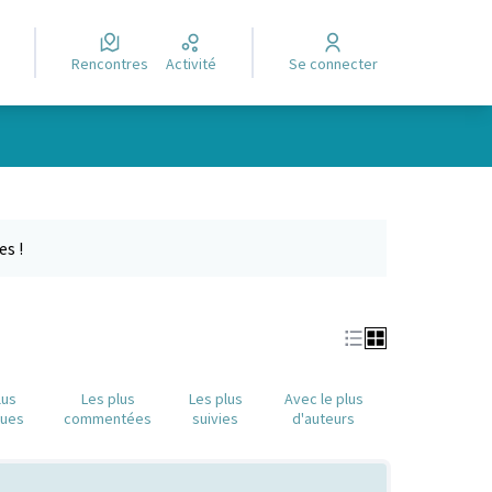
Rencontres
Activité
Se connecter
Leaflet
|
©
OpenStreetMap
contributors
e des points de carte. L'élément peut être utilisé avec un lecteur
es !
lus
Les plus
Les plus
Avec le plus
nues
commentées
suivies
d'auteurs