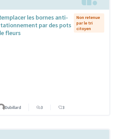
Remplacer les bornes anti-
Non retenue
par le tri
stationnement par des pots
citoyen
de fleurs
Dubillard
3
3