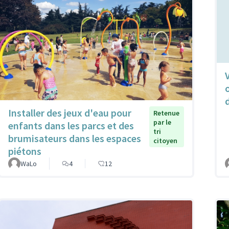
Installer des jeux d'eau pour
Retenue
par le
enfants dans les parcs et des
tri
brumisateurs dans les espaces
citoyen
piétons
WaLo
4
12