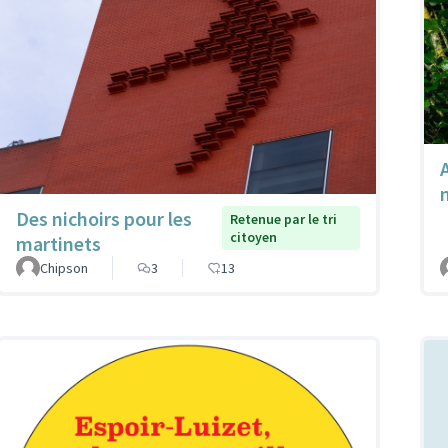
A
Des nichoirs pour les
Retenue par le tri
citoyen
martinets
Chipson
3
13