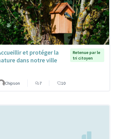
ccueillir et protéger la
Retenue par le
tri citoyen
nature dans notre ville
Chipson
7
10