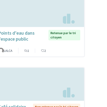
Points d'eau dans
Retenue par le tri
citoyen
l'espace public
LALCA
1
2
Café solidaire
Non retenue par le tri citoyen