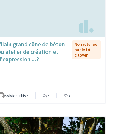
Vilain grand cône de béton
Non retenue
par le tri
ou atelier de création et
citoyen
d'expression ...?
Sylvie Orkisz
2
3