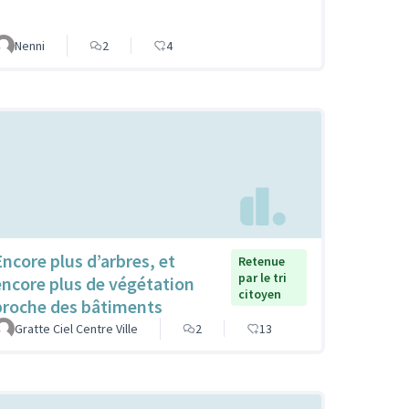
Nenni
2
4
Encore plus d’arbres, et
Retenue
par le tri
encore plus de végétation
citoyen
proche des bâtiments
Gratte Ciel Centre Ville
2
13