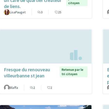
un café de quartier créateur
citoyen
de liens.
LisaPauget
3
25
Fresque du renouveau
Retenue par le
tri citoyen
villeurbanne st jean
Blaffa
2
2