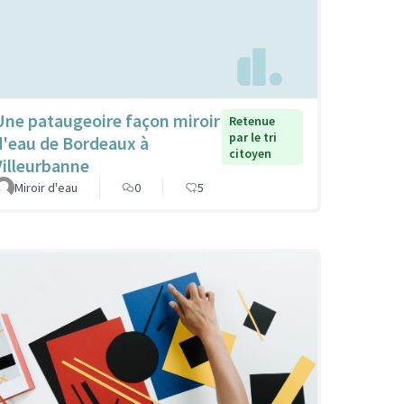
Une pataugeoire façon miroir
Retenue
par le tri
d'eau de Bordeaux à
citoyen
Villeurbanne
Miroir d'eau
0
5