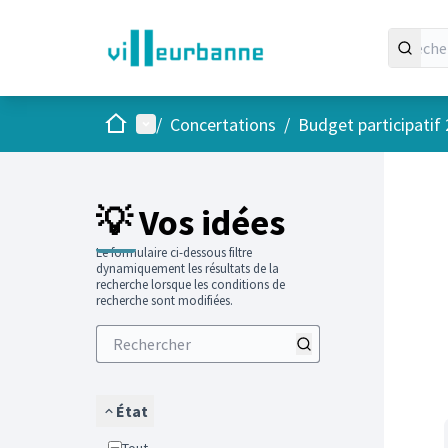
Accueil
Menu principal
/
Concertations
/
Budget participatif
Passer
L'élément
+
−
💡 Vos idées
Le formulaire ci-dessous filtre
dynamiquement les résultats de la
recherche lorsque les conditions de
recherche sont modifiées.
État