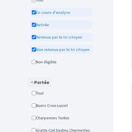
Tout
En cours d’analyse
Retirée
Retenue par le tri citoyen
Non retenue par le tri citoyen
Non éligible
Portée
Tout
Buers Croix-Luizet
Charpennes Tonkin
Gratte-Ciel Dedieu Charmettes