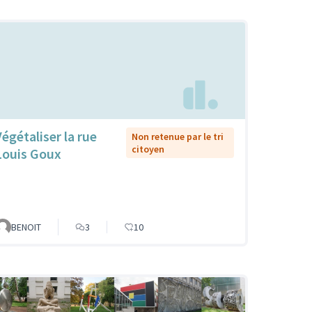
Végétaliser la rue
Non retenue par le tri
citoyen
Louis Goux
BENOIT
3
10