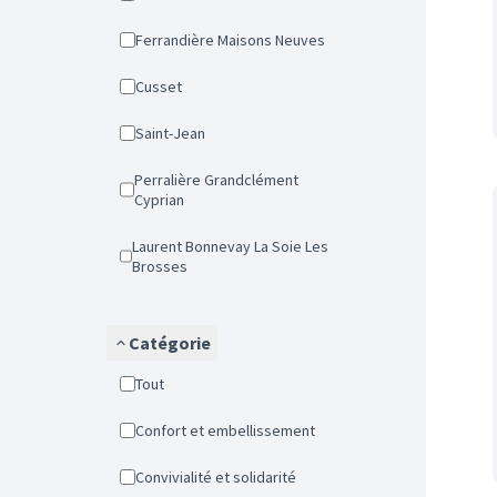
Ferrandière Maisons Neuves
Cusset
Saint-Jean
Perralière Grandclément
Cyprian
Laurent Bonnevay La Soie Les
Brosses
Catégorie
Tout
Confort et embellissement
Convivialité et solidarité