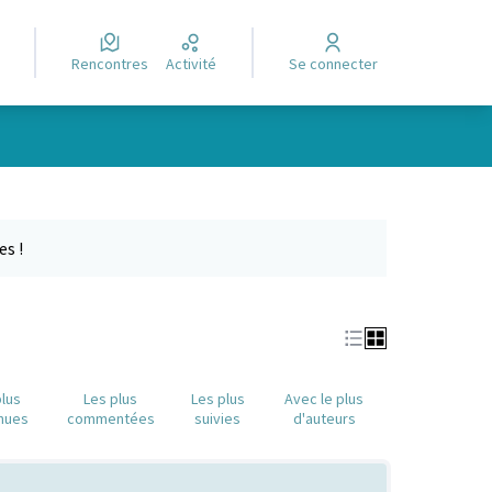
Rencontres
Activité
Se connecter
Leaflet
|
©
OpenStreetMap
contributors
e des points de carte. L'élément peut être utilisé avec un lecteur
es !
plus
Les plus
Les plus
Avec le plus
nues
commentées
suivies
d'auteurs