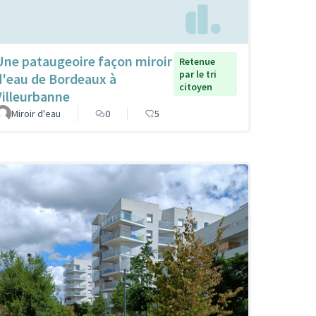
Une pataugeoire façon miroir
Retenue
par le tri
d'eau de Bordeaux à
citoyen
Villeurbanne
Miroir d'eau
0
5