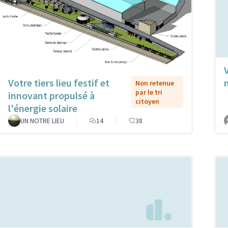
Votre tiers lieu festif et
Non retenue
par le tri
innovant propulsé à
citoyen
l'énergie solaire
UN NOTRE LIEU
14
38