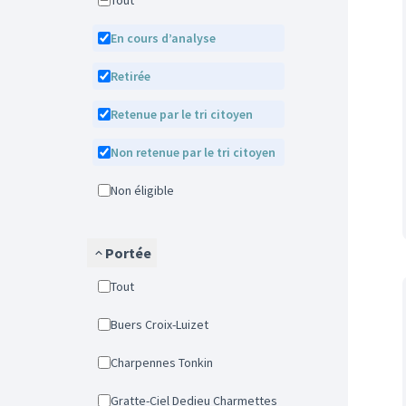
Tout
En cours d’analyse
Retirée
Retenue par le tri citoyen
Non retenue par le tri citoyen
Non éligible
Portée
Tout
Buers Croix-Luizet
Charpennes Tonkin
Gratte-Ciel Dedieu Charmettes