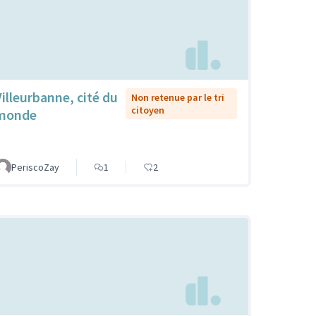
Villeurbanne, cité du
Non retenue par le tri
citoyen
monde
PeriscoZay
1
2