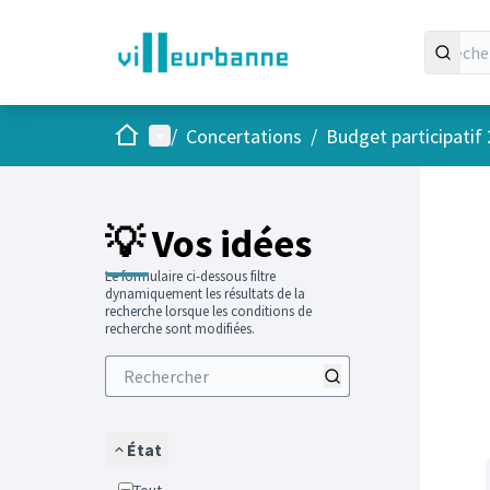
Accueil
Menu principal
/
Concertations
/
Budget participatif
Passer
L'élément
+
−
💡 Vos idées
Le formulaire ci-dessous filtre
dynamiquement les résultats de la
recherche lorsque les conditions de
recherche sont modifiées.
État