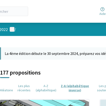
Aide
Menu utilisateur
 2022
/
 la carte
 suivant est une carte qui présente les éléments de cette page comm
La 4ème édition débute le 30 septembre 2024, préparez vos idé
177 propositions
Les plus
A-Z
Z-A (alphabétique
Les 
Aléatoire
récentes
(alphabétique)
inverse)
soute