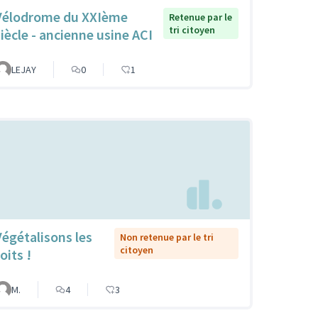
Vélodrome du XXIème
Retenue par le
tri citoyen
siècle - ancienne usine ACI
LEJAY
0
1
Végétalisons les
Non retenue par le tri
citoyen
oits !
M.
4
3