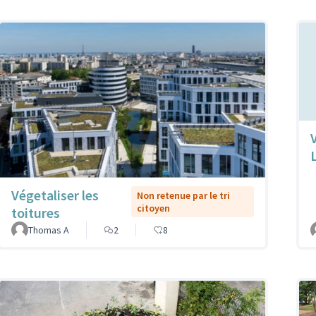
Végetaliser les
Non retenue par le tri
citoyen
toitures
Thomas A
2
8