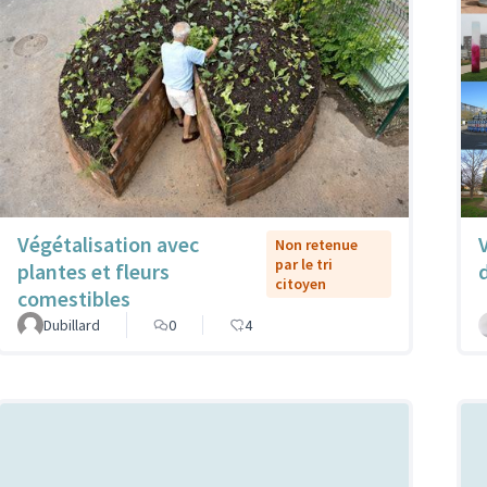
Végétalisation avec
Non retenue
par le tri
plantes et fleurs
citoyen
comestibles
Dubillard
0
4