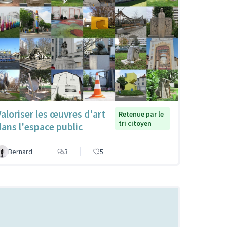
Valoriser les œuvres d'art
Retenue par le
tri citoyen
dans l'espace public
Bernard
3
5