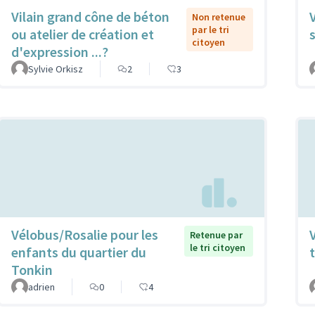
Vilain grand cône de béton
Non retenue
par le tri
ou atelier de création et
citoyen
d'expression ...?
Sylvie Orkisz
2
3
Vélobus/Rosalie pour les
Retenue par
le tri citoyen
enfants du quartier du
t
Tonkin
adrien
0
4