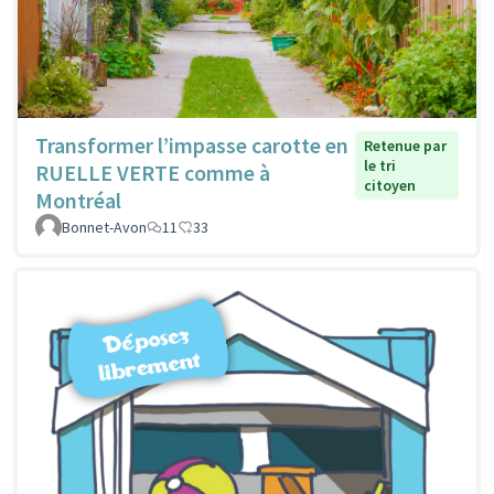
Transformer l’impasse carotte en
Retenue par
le tri
RUELLE VERTE comme à
citoyen
Montréal
Bonnet-Avon
11
33