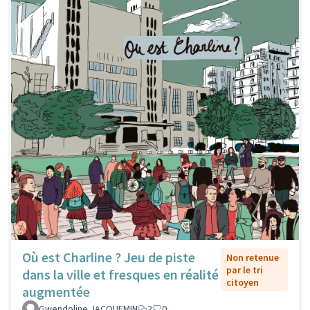
Où est Charline ? Jeu de piste
Non retenue
par le tri
dans la ville et fresques en réalité
citoyen
augmentée
Gwendoline JACQUEMIN
2
0