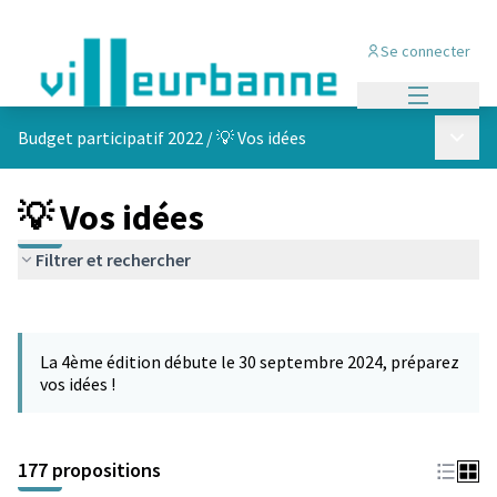
Se connecter
Menu princi
Menu p
Budget participatif 2022
/
💡 Vos idées
💡 Vos idées
Filtrer et rechercher
Passer la carte
Leaflet
|
©
OpenStreetMap
contributors
L'élément suivant est une carte qui présente les éléments de cet
+
La 4ème édition débute le 30 septembre 2024, préparez
−
vos idées !
177 propositions