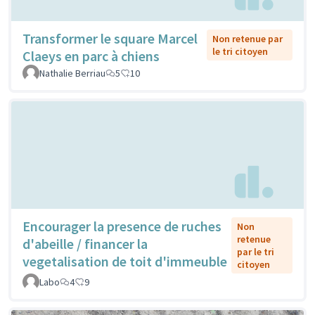
Transformer le square Marcel
Non retenue par
le tri citoyen
Claeys en parc à chiens
Nathalie Berriau
5
10
Encourager la presence de ruches
Non
retenue
d'abeille / financer la
par le tri
vegetalisation de toit d'immeuble
citoyen
Labo
4
9