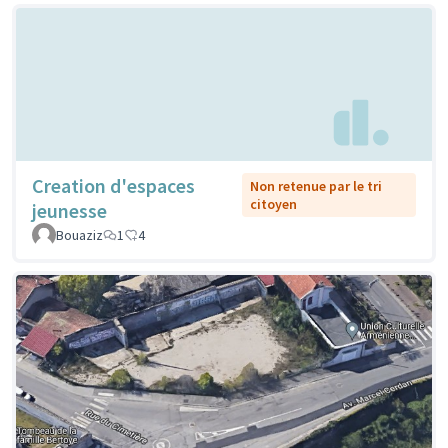
Creation d'espaces
Non retenue par le tri
citoyen
jeunesse
Bouaziz
1
4