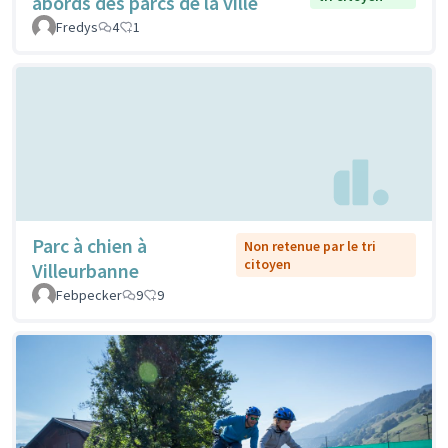
abords des parcs de la ville
Fredys
4
1
Parc à chien à
Non retenue par le tri
citoyen
Villeurbanne
Febpecker
9
9