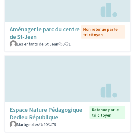
Aménager le parc du centre
Non retenue par le
tri citoyen
de St-Jean
Les enfants de St Jean
0
1
Espace Nature Pédagogique
Retenue par le
tri citoyen
Dedieu République
Martignolles
20
79