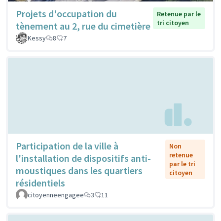
Projets d'occupation du
Retenue par le
tri citoyen
tènement au 2, rue du cimetière
Kessy
8
7
Participation de la ville à
Non
retenue
l'installation de dispositifs anti-
par le tri
moustiques dans les quartiers
citoyen
résidentiels
citoyenneengagee
3
11