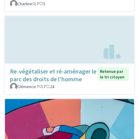
Charline
7
5
Re-végétaliser et ré-aménager le
Retenue par
le tri citoyen
parc des droits de l'homme
Clémence T
7
24