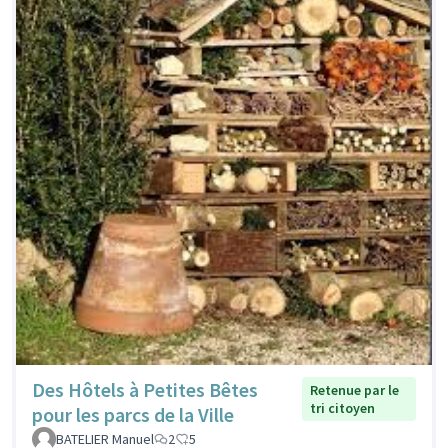
Des Hôtels à Petites Bêtes
Retenue par le
tri citoyen
pour les parcs de la Ville
BATELIER Manuel
2
5