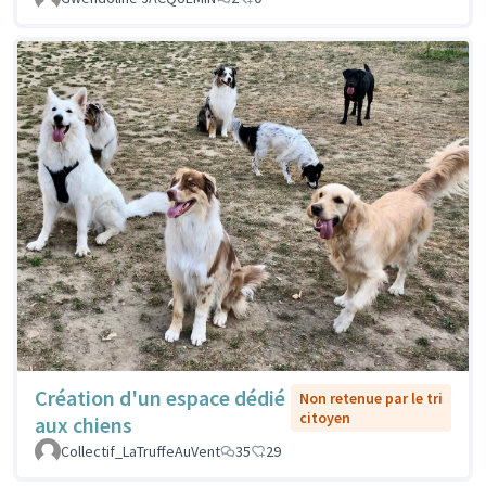
Création d'un espace dédié
Non retenue par le tri
citoyen
aux chiens
Collectif_LaTruffeAuVent
35
29