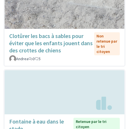
Clotûrer les bacs à sables pour
Non
retenue par
éviter que les enfants jouent dans
le tri
des crottes de chiens
citoyen
Andrea
0
5
Fontaine à eau dans le
Retenue par le tri
citoyen
stade