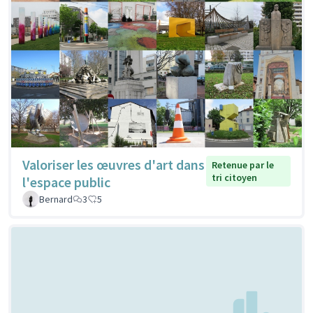
Valoriser les œuvres d'art dans
Retenue par le
tri citoyen
l'espace public
Bernard
3
5