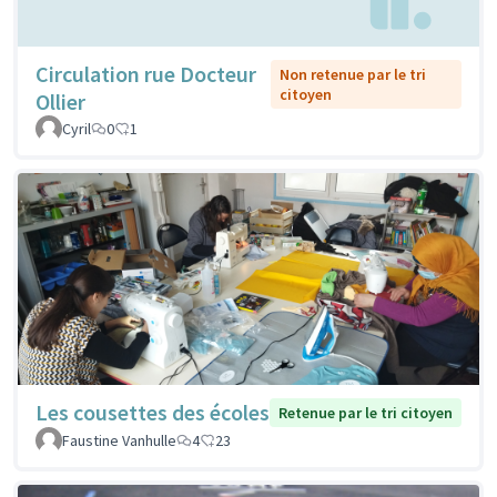
Circulation rue Docteur
Non retenue par le tri
citoyen
Ollier
Cyril
0
1
Les cousettes des écoles
Retenue par le tri citoyen
Faustine Vanhulle
4
23