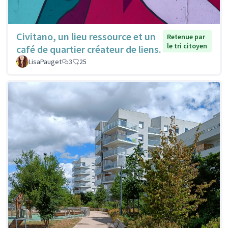
Civitano, un lieu ressource et un
Retenue par
le tri citoyen
café de quartier créateur de liens.
LisaPauget
3
25