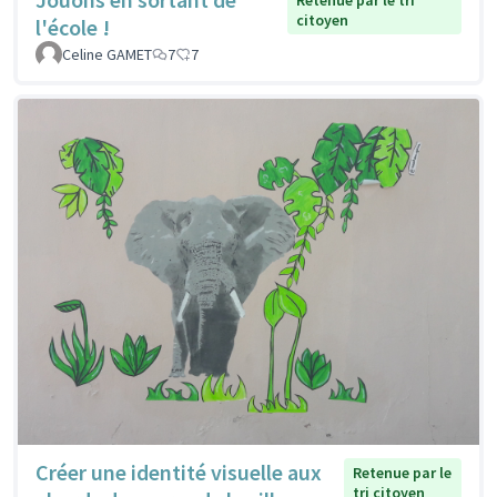
Retenue par le tri
citoyen
l'école !
Celine GAMET
7
7
Créer une identité visuelle aux
Retenue par le
tri citoyen