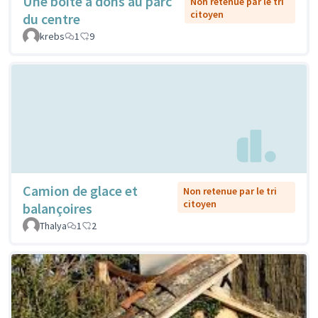
Une boîte à dons au parc
Non retenue par le tri
citoyen
du centre
krebs
1
9
Camion de glace et
Non retenue par le tri
citoyen
balançoires
Thalya
1
2