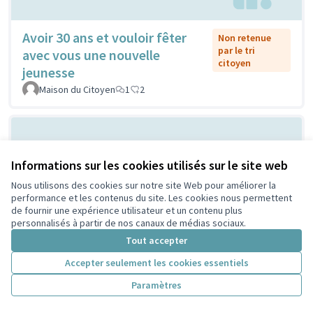
Avoir 30 ans et vouloir fêter
Non retenue
par le tri
avec vous une nouvelle
citoyen
jeunesse
Maison du Citoyen
1
2
Informations sur les cookies utilisés sur le site web
Nous utilisons des cookies sur notre site Web pour améliorer la
performance et les contenus du site. Les cookies nous permettent
de fournir une expérience utilisateur et un contenu plus
personnalisés à partir de nos canaux de médias sociaux.
Vilain grand cône de béton ou
Tout accepter
Non retenue
par le tri
atelier de création et
Accepter seulement les cookies essentiels
citoyen
d'expression ...?
Paramètres
Sylvie Orkisz
2
3