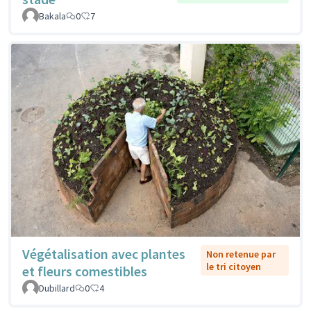
Bakala
0
7
Végétalisation avec plantes
Non retenue par
le tri citoyen
et fleurs comestibles
Dubillard
0
4