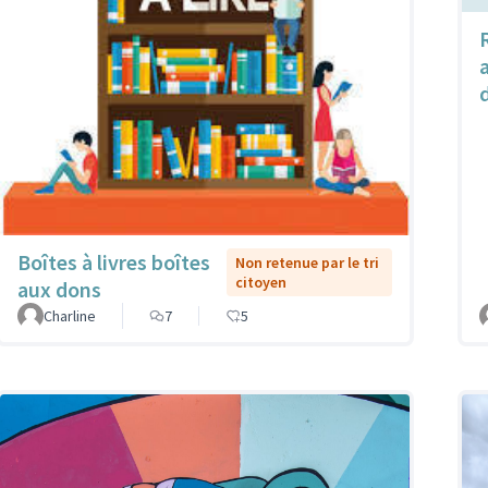
Boîtes à livres boîtes
Non retenue par le tri
citoyen
aux dons
Charline
7
5