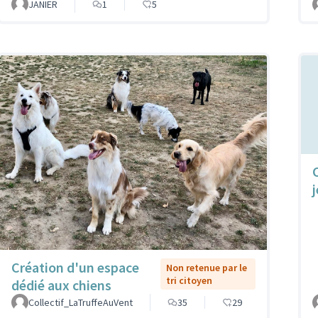
JANIER
1
5
Création d'un espace
Non retenue par le
tri citoyen
dédié aux chiens
Collectif_LaTruffeAuVent
35
29