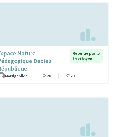
Espace Nature
Retenue par le
tri citoyen
Pédagogique Dedieu
République
Martignolles
20
79