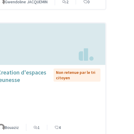
Gwendoline JACQUEMIN
2
0
Creation d'espaces
Non retenue par le tri
citoyen
jeunesse
Bouaziz
1
4