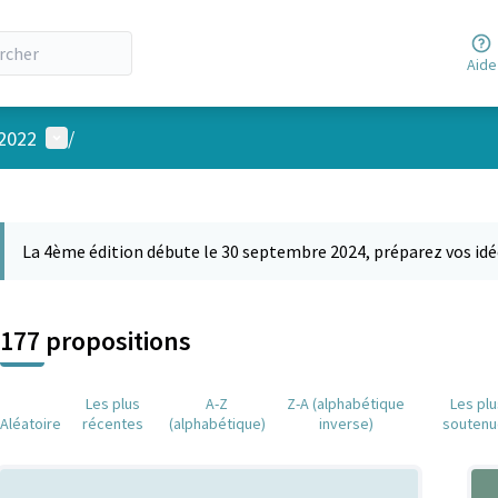
Aide
Menu utilisateur
 2022
/
 la carte
 suivant est une carte qui présente les éléments de cette page comm
La 4ème édition débute le 30 septembre 2024, préparez vos idé
177 propositions
Les plus
A-Z
Z-A (alphabétique
Les pl
Aléatoire
récentes
(alphabétique)
inverse)
soutenu