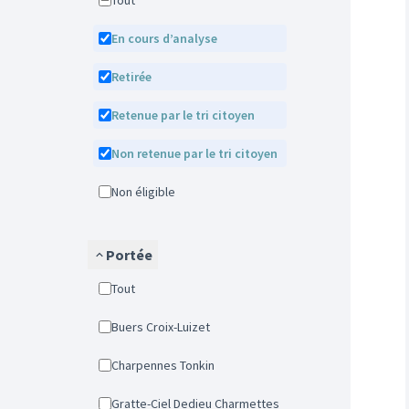
Tout
En cours d’analyse
Retirée
Retenue par le tri citoyen
Non retenue par le tri citoyen
Non éligible
Portée
Tout
Buers Croix-Luizet
Charpennes Tonkin
Gratte-Ciel Dedieu Charmettes