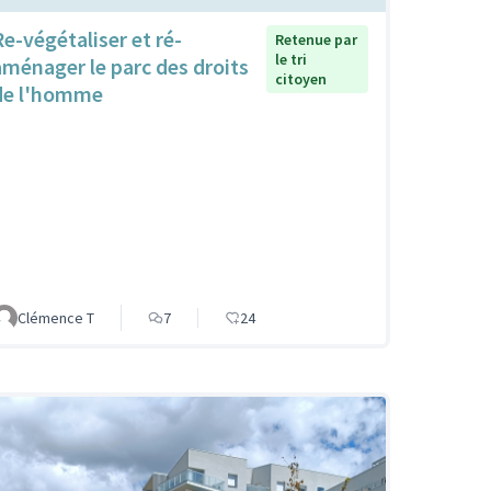
Re-végétaliser et ré-
Retenue par
le tri
aménager le parc des droits
citoyen
de l'homme
Clémence T
7
24