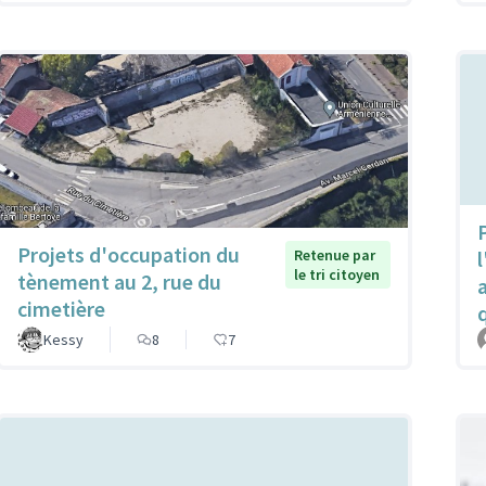
P
Projets d'occupation du
Retenue par
l
le tri citoyen
tènement au 2, rue du
cimetière
Kessy
8
7