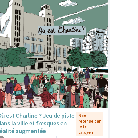
Où est Charline ? Jeu de piste
Non
retenue par
dans la ville et fresques en
le tri
réalité augmentée
citoyen