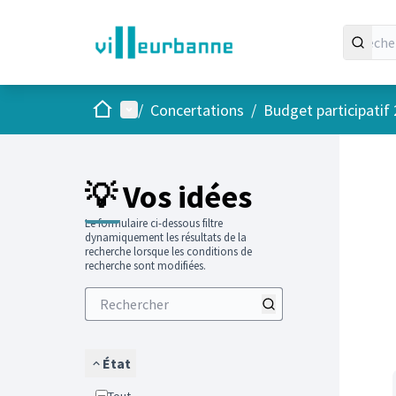
Accueil
Menu principal
/
Concertations
/
Budget participatif
Passer
L'élément
+
−
💡 Vos idées
Le formulaire ci-dessous filtre
dynamiquement les résultats de la
recherche lorsque les conditions de
recherche sont modifiées.
État