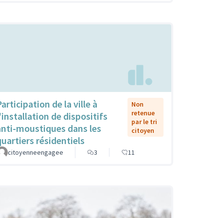
articipation de la ville à
Non
retenue
'installation de dispositifs
par le tri
anti-moustiques dans les
citoyen
quartiers résidentiels
citoyenneengagee
3
11