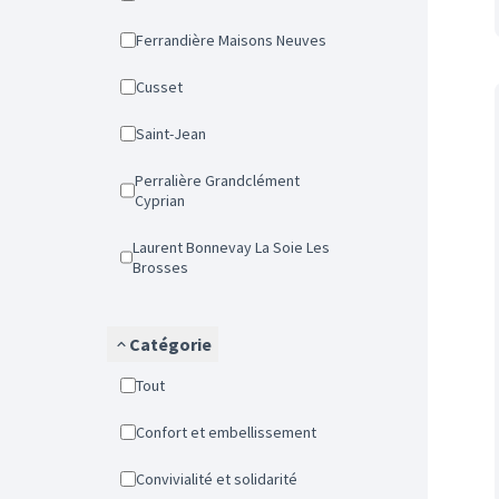
Ferrandière Maisons Neuves
Cusset
Saint-Jean
Perralière Grandclément
Cyprian
Laurent Bonnevay La Soie Les
Brosses
Catégorie
Tout
Confort et embellissement
Convivialité et solidarité