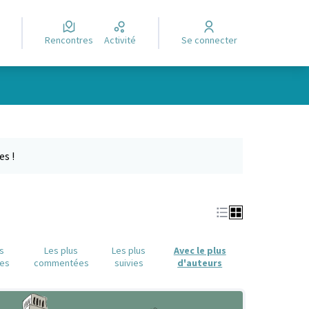
Rencontres
Activité
Se connecter
Leaflet
|
©
OpenStreetMap
contributors
e des points de carte. L'élément peut être utilisé avec un lecteur
es !
us
Les plus
Les plus
Avec le plus
es
commentées
suivies
d'auteurs