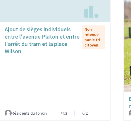
Ajout de sièges individuels
Non
retenue
entre l'avenue Platon et entre
par le tri
l'arrêt du tram et la place
citoyen
Wilson
Résidents du Tonkin
2
2