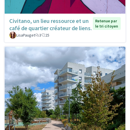
Civitano, un lieu ressource et un
Retenue par
le tri citoyen
café de quartier créateur de liens.
LisaPauget
3
25