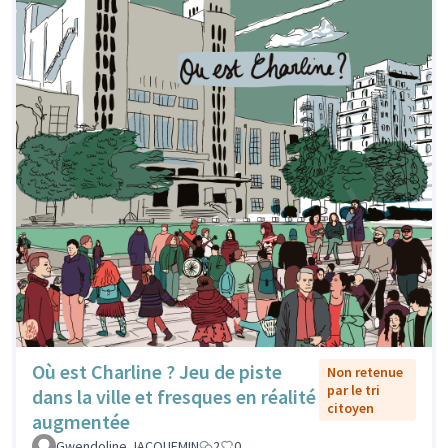
Où est Charline ? Jeu de piste
Non retenue
par le tri
dans la ville et fresques en réalité
citoyen
augmentée
Gwendoline JACQUEMIN
2
0