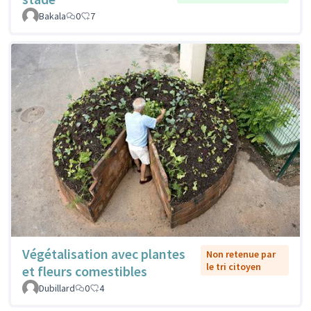
Bakala
0
7
Végétalisation avec plantes
Non retenue par
le tri citoyen
et fleurs comestibles
Dubillard
0
4