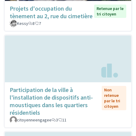
Projets d'occupation du
Retenue par le
tri citoyen
tènement au 2, rue du cimetière
Kessy
8
7
Participation de la ville à
Non
retenue
l'installation de dispositifs anti-
par le tri
moustiques dans les quartiers
citoyen
résidentiels
citoyenneengagee
3
11