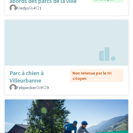
abords des parcs de la ville
Fredys
4
1
Parc à chien à
Non retenue par le tri
citoyen
Villeurbanne
Febpecker
9
9