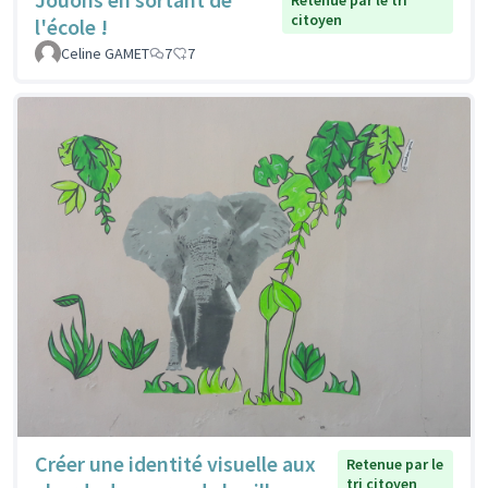
Retenue par le tri
citoyen
l'école !
Celine GAMET
7
7
Créer une identité visuelle aux
Retenue par le
tri citoyen