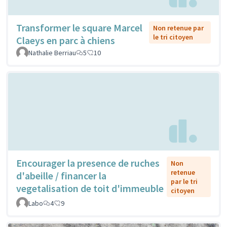
Transformer le square Marcel
Non retenue par
le tri citoyen
Claeys en parc à chiens
Nathalie Berriau
5
10
Encourager la presence de ruches
Non
retenue
d'abeille / financer la
par le tri
vegetalisation de toit d'immeuble
citoyen
Labo
4
9