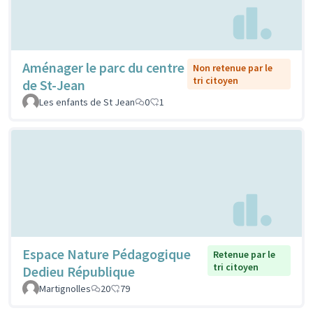
Aménager le parc du centre
Non retenue par le
tri citoyen
de St-Jean
Les enfants de St Jean
0
1
Espace Nature Pédagogique
Retenue par le
tri citoyen
Dedieu République
Martignolles
20
79