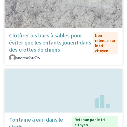
Clotûrer les bacs à sables pour
Non
retenue par
éviter que les enfants jouent dans
le tri
des crottes de chiens
citoyen
Andrea
0
5
Fontaine à eau dans le
Retenue par le tri
citoyen
stade