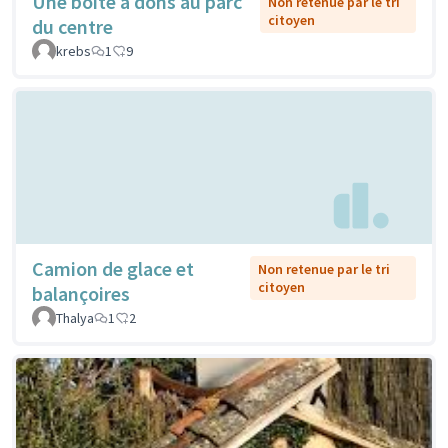
Une boîte à dons au parc
Non retenue par le tri
citoyen
du centre
krebs
1
9
Camion de glace et
Non retenue par le tri
citoyen
balançoires
Thalya
1
2