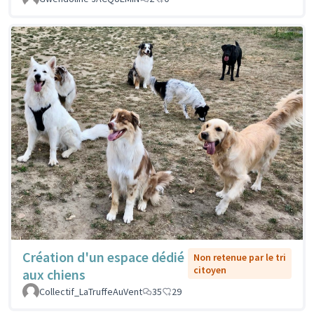
Création d'un espace dédié
Non retenue par le tri
citoyen
aux chiens
Collectif_LaTruffeAuVent
35
29