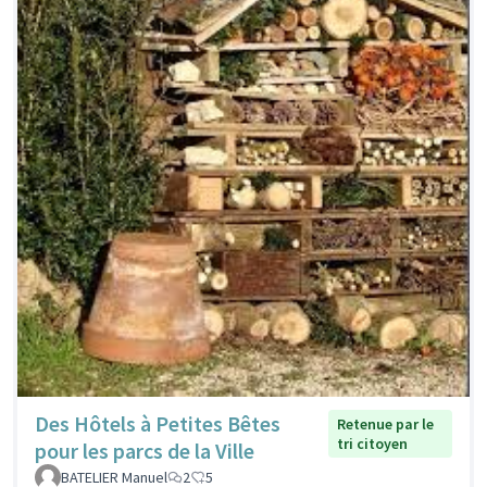
Des Hôtels à Petites Bêtes
Retenue par le
tri citoyen
pour les parcs de la Ville
BATELIER Manuel
2
5