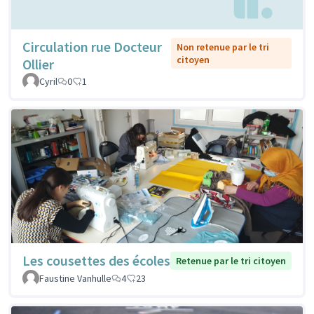
Circulation rue Docteur
Non retenue par le tri
citoyen
Ollier
Cyril
0
1
Les cousettes des écoles
Retenue par le tri citoyen
Faustine Vanhulle
4
23