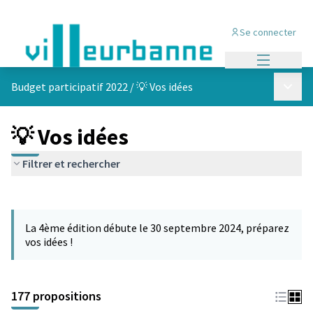
Se connecter
Menu princi
Menu p
Budget participatif 2022
/
💡 Vos idées
💡 Vos idées
Filtrer et rechercher
Passer la carte
Leaflet
|
©
OpenStreetMap
contributors
L'élément suivant est une carte qui présente les éléments de cet
+
La 4ème édition débute le 30 septembre 2024, préparez
−
vos idées !
177 propositions