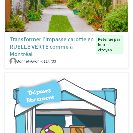
Transformer l’impasse carotte en
Retenue par
le tri
RUELLE VERTE comme à
citoyen
Montréal
Bonnet-Avon
11
33