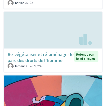
Charline
7
5
Re-végétaliser et ré-aménager le
Retenue par
le tri citoyen
parc des droits de l'homme
Clémence T
7
24