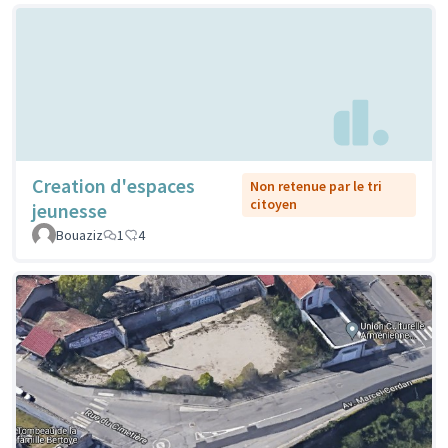
Creation d'espaces
Non retenue par le tri
citoyen
jeunesse
Bouaziz
1
4