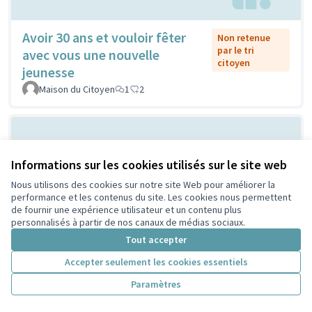
Avoir 30 ans et vouloir fêter
Non retenue
par le tri
avec vous une nouvelle
citoyen
jeunesse
Maison du Citoyen
1
2
Informations sur les cookies utilisés sur le site web
Nous utilisons des cookies sur notre site Web pour améliorer la
performance et les contenus du site. Les cookies nous permettent
de fournir une expérience utilisateur et un contenu plus
personnalisés à partir de nos canaux de médias sociaux.
Vilain grand cône de béton ou
Tout accepter
Non retenue
par le tri
atelier de création et
Accepter seulement les cookies essentiels
citoyen
d'expression ...?
Paramètres
Sylvie Orkisz
2
3