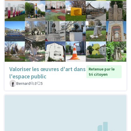
Valoriser les œuvres d'art dans
Retenue par le
tri citoyen
l'espace public
Bernard
3
5