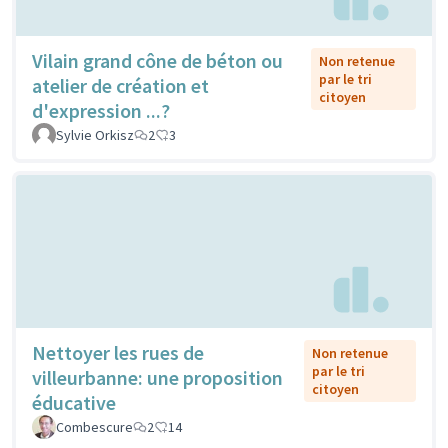
Vilain grand cône de béton ou
Non retenue
par le tri
atelier de création et
citoyen
d'expression ...?
Sylvie Orkisz
2
3
Nettoyer les rues de
Non retenue
par le tri
villeurbanne: une proposition
citoyen
éducative
Combescure
2
14