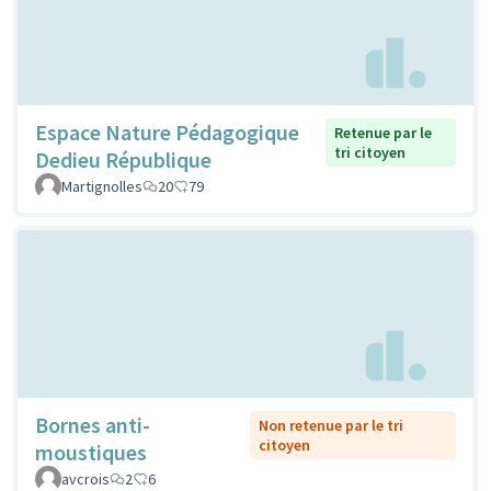
Espace Nature Pédagogique
Retenue par le
tri citoyen
Dedieu République
Martignolles
20
79
Bornes anti-
Non retenue par le tri
citoyen
moustiques
avcrois
2
6