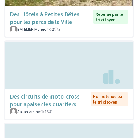
Des Hôtels à Petites Bêtes
Retenue par le
tri citoyen
pour les parcs de la Ville
BATELIER Manuel
2
5
Des circuits de moto-cross
Non retenue par
le tri citoyen
pour apaiser les quartiers
Sallah Amine
1
1