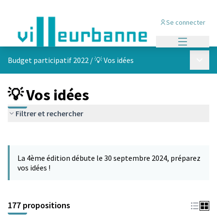
Se connecter
Menu princi
Menu p
Budget participatif 2022
/
💡 Vos idées
💡 Vos idées
Filtrer et rechercher
Passer la carte
Leaflet
|
©
OpenStreetMap
contributors
L'élément suivant est une carte qui présente les éléments de cet
+
La 4ème édition débute le 30 septembre 2024, préparez
−
vos idées !
177 propositions