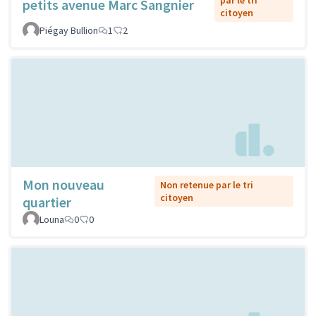
par le tri
petits avenue Marc Sangnier
citoyen
Piégay Bullion
1
2
Mon nouveau
Non retenue par le tri
citoyen
quartier
Louna
0
0