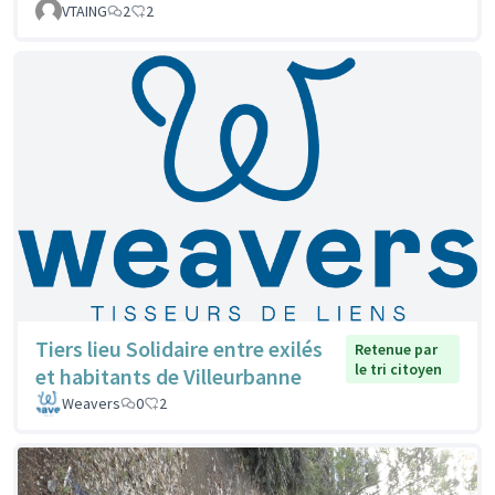
VTAING
2
2
Tiers lieu Solidaire entre exilés
Retenue par
le tri citoyen
et habitants de Villeurbanne
Weavers
0
2