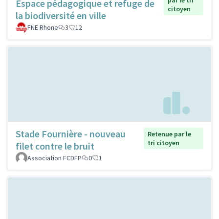
Espace pédagogique et refuge de
citoyen
la biodiversité en ville
FNE Rhone
3
12
Stade Fournière - nouveau
Retenue par le
tri citoyen
filet contre le bruit
Association FCDFP
0
1