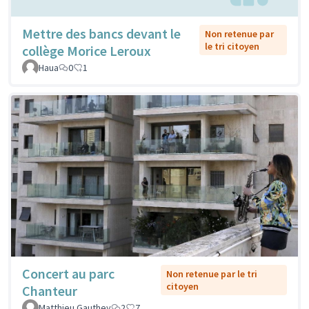
Mettre des bancs devant le
Non retenue par
le tri citoyen
collège Morice Leroux
Haua
0
1
Concert au parc
Non retenue par le tri
citoyen
Chanteur
Matthieu Gauthey
2
7