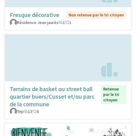
Fresque décorative
Non retenue par le tri citoyen
Résidence Jean-jaurès
1
1
Terrains de basket ou street ball
Retenue
par le tri
quartier buers/Cusset et/ou parc
citoyen
de la commune
Tep
13
4