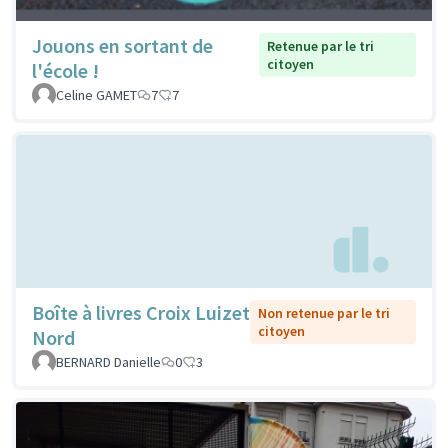
Jouons en sortant de
Retenue par le tri
citoyen
l'école !
Celine GAMET
7
7
Boîte à livres Croix Luizet
Non retenue par le tri
citoyen
Nord
BERNARD Danielle
0
3