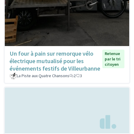
Un four à pain sur remorque vélo
Retenue
par le tri
électrique mutualisé pour les
citoyen
événements festifs de Villeurbanne
La Piste aux Quatre Chansons
2
3