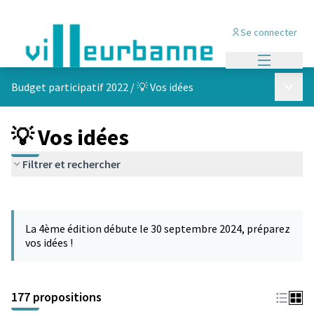
Se connecter
Menu princi
Menu p
Budget participatif 2022
/
💡 Vos idées
💡 Vos idées
Filtrer et rechercher
Passer la carte
Leaflet
|
©
OpenStreetMap
contributors
L'élément suivant est une carte qui présente les éléments de cet
+
La 4ème édition débute le 30 septembre 2024, préparez
−
vos idées !
177 propositions