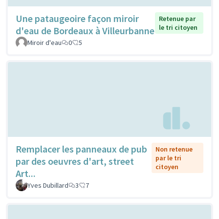
Une pataugeoire façon miroir
Retenue par
le tri citoyen
d'eau de Bordeaux à Villeurbanne
Miroir d'eau
0
5
Remplacer les panneaux de pub
Non retenue
par le tri
par des oeuvres d'art, street
citoyen
Art...
Yves Dubillard
3
7