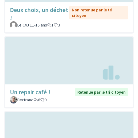
Deux choix, un déchet
Non retenue par le tri
citoyen
!
Le CVJ 11-15 ans
1
3
Un repair café !
Retenue par le tri citoyen
Bertrand
6
9