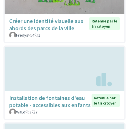
Créer une identité visuelle aux
Retenue par le
tri citoyen
abords des parcs de la ville
Fredys
4
1
Installation de fontaines d'eau
Retenue par
le tri citoyen
potable - accessibles aux enfants
WaLo
3
7