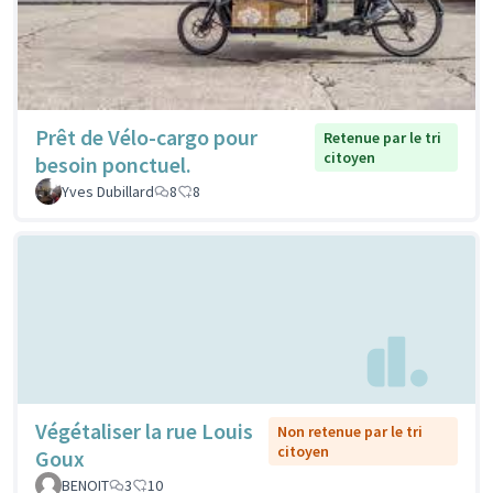
Prêt de Vélo-cargo pour
Retenue par le tri
citoyen
besoin ponctuel.
Yves Dubillard
8
8
Végétaliser la rue Louis
Non retenue par le tri
citoyen
Goux
BENOIT
3
10