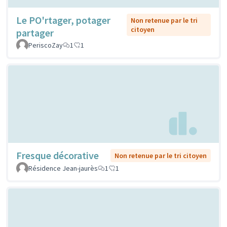
Le PO'rtager, potager
Non retenue par le tri
citoyen
partager
PeriscoZay
1
1
Fresque décorative
Non retenue par le tri citoyen
Résidence Jean-jaurès
1
1