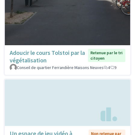
Adoucir le cours Tolstoi par la
Retenue par le tri
citoyen
végétalisation
Conseil de quartier Ferrandière Maisons Neuves
4
9
Un espace de jeu vidéo à
Non retenue par