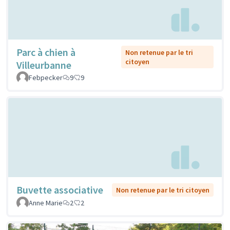
Parc à chien à
Non retenue par le tri
citoyen
Villeurbanne
Febpecker
9
9
Buvette associative
Non retenue par le tri citoyen
Anne Marie
2
2