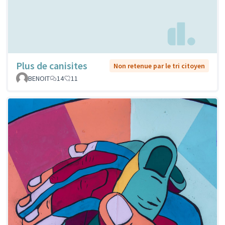
Plus de canisites
Non retenue par le tri citoyen
BENOIT
14
11