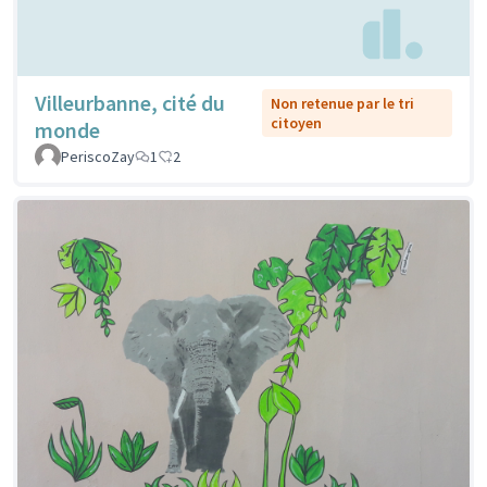
Villeurbanne, cité du
Non retenue par le tri
citoyen
monde
PeriscoZay
1
2