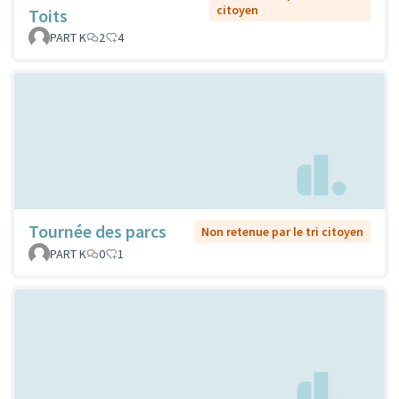
citoyen
Toits
PART K
2
4
Tournée des parcs
Non retenue par le tri citoyen
PART K
0
1