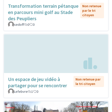
Transformation terrain pétanque
Non retenue
par le tri
en parcours mini golf au Stade
citoyen
des Peupliers
sedoff
0
0
Un espace de jeu vidéo à
Non retenue par
le tri citoyen
partager pour se rencontrer
Lefebvre
1
0