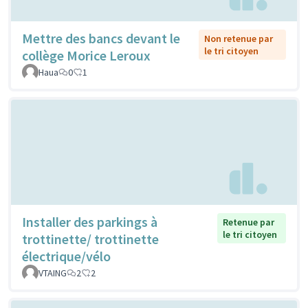
Mettre des bancs devant le
Non retenue par
le tri citoyen
collège Morice Leroux
Haua
0
1
Installer des parkings à
Retenue par
le tri citoyen
trottinette/ trottinette
électrique/vélo
VTAING
2
2