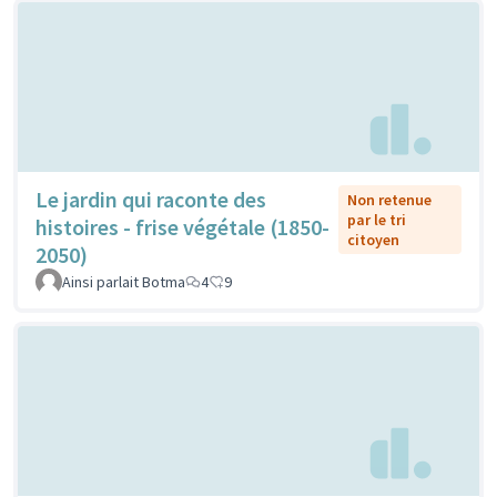
Le jardin qui raconte des
Non retenue
par le tri
histoires - frise végétale (1850-
citoyen
2050)
Ainsi parlait Botma
4
9