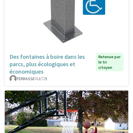
Des fontaines à boire dans les
Retenue par
le tri
parcs, plus écologiques et
citoyen
économiques
TERRASSE
1
5