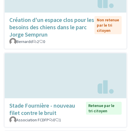
Création d'un espace clos pour les
Non retenue
par le tri
besoins des chiens dans le parc
citoyen
Jorge Semprun
Bernardd
2
0
Stade Fournière - nouveau
Retenue par le
tri citoyen
filet contre le bruit
Association FCDFP
0
1