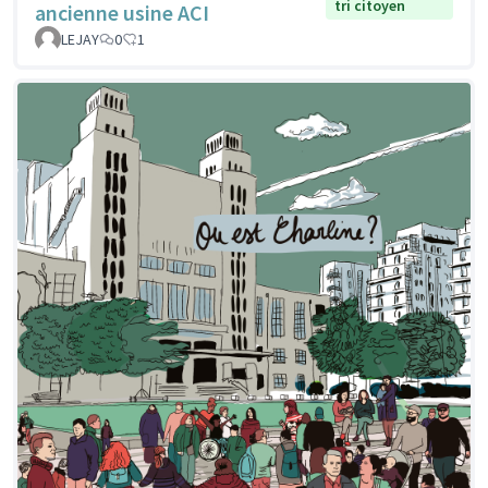
tri citoyen
ancienne usine ACI
LEJAY
0
1