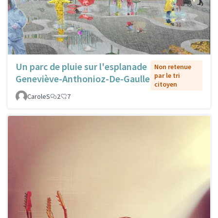
Un parc de pluie sur l'esplanade
Non retenue
par le tri
Geneviève-Anthonioz-De-Gaulle
citoyen
CaroleS
2
7