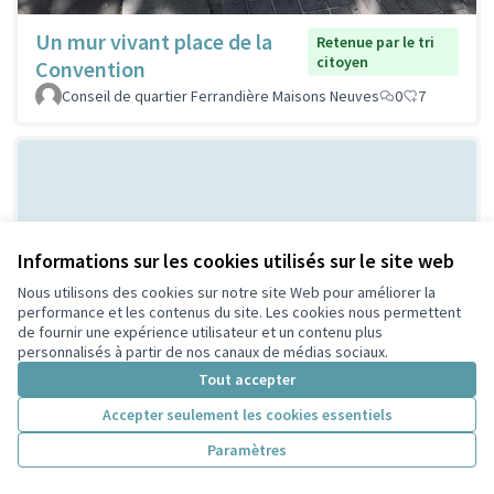
Un mur vivant place de la
Retenue par le tri
citoyen
Convention
Conseil de quartier Ferrandière Maisons Neuves
0
7
Informations sur les cookies utilisés sur le site web
Nous utilisons des cookies sur notre site Web pour améliorer la
performance et les contenus du site. Les cookies nous permettent
de fournir une expérience utilisateur et un contenu plus
Bal Populaire place Lazare
Non retenue par le tri
personnalisés à partir de nos canaux de médias sociaux.
citoyen
Goujon
Tout accepter
MERMET
0
0
Accepter seulement les cookies essentiels
Paramètres