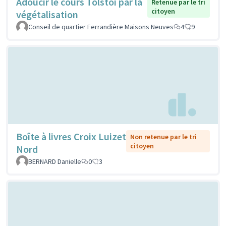
Adoucir le cours Tolstoi par la
Retenue par le tri
citoyen
végétalisation
Conseil de quartier Ferrandière Maisons Neuves
4
9
Boîte à livres Croix Luizet
Non retenue par le tri
citoyen
Nord
BERNARD Danielle
0
3