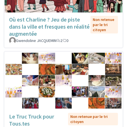
Où est Charline ? Jeu de piste
Non retenue
par le tri
dans la ville et fresques en réalité
citoyen
augmentée
Gwendoline JACQUEMIN
2
0
Le Truc Truck pour
Non retenue par le tri
citoyen
Tous.tes