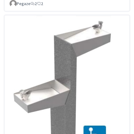
Pegaze
2
2