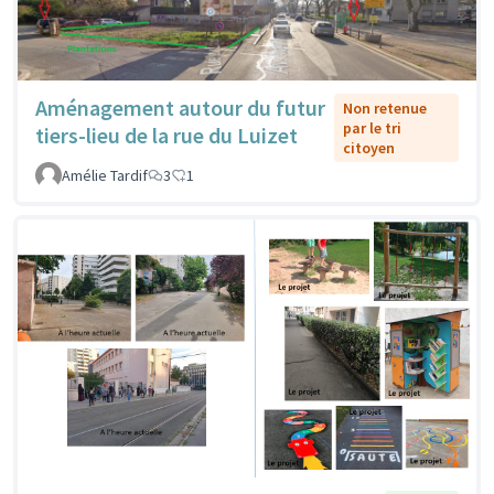
Aménagement autour du futur
Non retenue
par le tri
tiers-lieu de la rue du Luizet
citoyen
Amélie Tardif
3
1