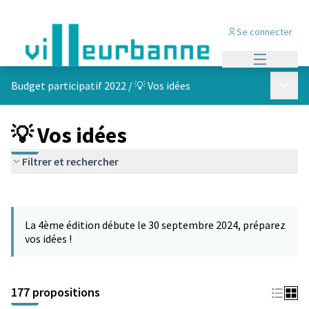
Se connecter
Menu princi
Menu p
Budget participatif 2022
/
💡 Vos idées
💡 Vos idées
Filtrer et rechercher
Passer la carte
Leaflet
|
©
OpenStreetMap
contributors
L'élément suivant est une carte qui présente les éléments de cet
+
La 4ème édition débute le 30 septembre 2024, préparez
−
vos idées !
177 propositions