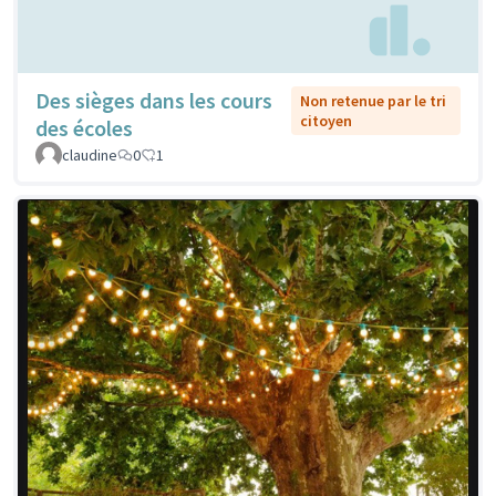
Des sièges dans les cours
Non retenue par le tri
citoyen
des écoles
claudine
0
1