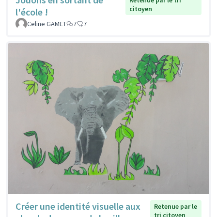
Retenue par le tri
citoyen
l'école !
Celine GAMET
7
7
Créer une identité visuelle aux
Retenue par le
tri citoyen