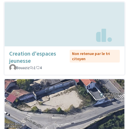
Creation d'espaces
Non retenue par le tri
citoyen
jeunesse
Bouaziz
1
4