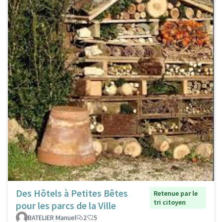
Des Hôtels à Petites Bêtes
Retenue par le
tri citoyen
pour les parcs de la Ville
BATELIER Manuel
2
5