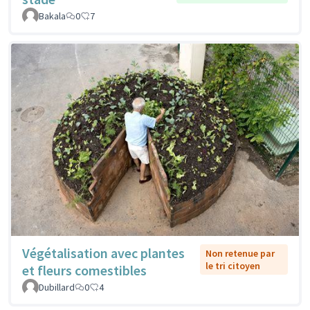
Bakala
0
7
Végétalisation avec plantes
Non retenue par
le tri citoyen
et fleurs comestibles
Dubillard
0
4