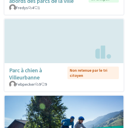
abords des parcs de la ville
Fredys
4
1
Parc à chien à
Non retenue par le tri
citoyen
Villeurbanne
Febpecker
9
9