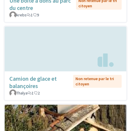
Une boîte à dons au parc
Non retenue par le tri
citoyen
du centre
krebs
1
9
Camion de glace et
Non retenue par le tri
citoyen
balançoires
Thalya
1
2