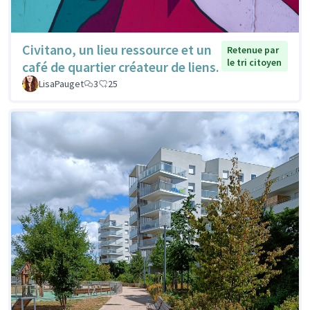
Civitano, un lieu ressource et un
Retenue par
le tri citoyen
café de quartier créateur de liens.
LisaPauget
3
25