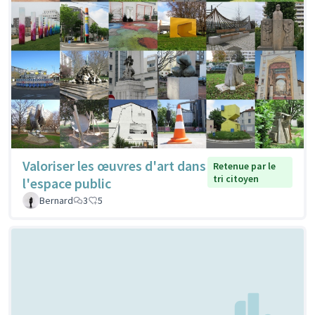
Valoriser les œuvres d'art dans
Retenue par le
tri citoyen
l'espace public
Bernard
3
5