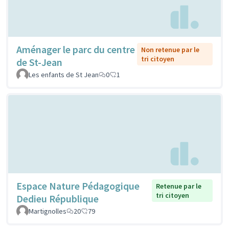
Aménager le parc du centre
Non retenue par le
tri citoyen
de St-Jean
Les enfants de St Jean
0
1
Espace Nature Pédagogique
Retenue par le
tri citoyen
Dedieu République
Martignolles
20
79