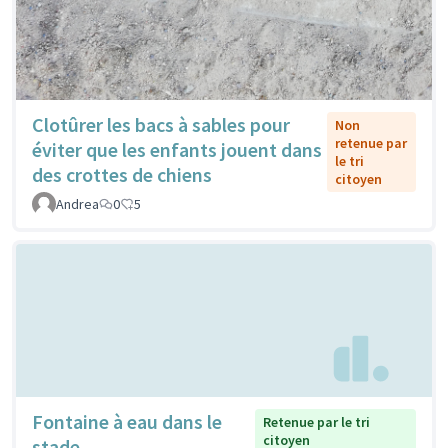
Clotûrer les bacs à sables pour
Non
retenue par
éviter que les enfants jouent dans
le tri
des crottes de chiens
citoyen
Andrea
0
5
Fontaine à eau dans le
Retenue par le tri
citoyen
stade