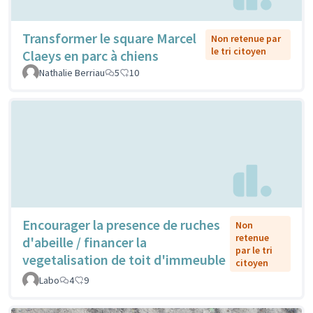
Transformer le square Marcel
Non retenue par
le tri citoyen
Claeys en parc à chiens
Nathalie Berriau
5
10
Encourager la presence de ruches
Non
retenue
d'abeille / financer la
par le tri
vegetalisation de toit d'immeuble
citoyen
Labo
4
9