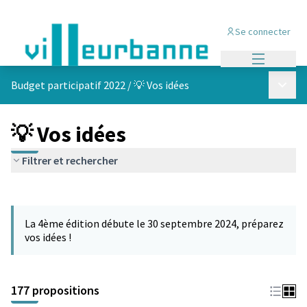
Se connecter
Menu princi
Menu p
Budget participatif 2022
/
💡 Vos idées
💡 Vos idées
Filtrer et rechercher
Passer la carte
Leaflet
|
©
OpenStreetMap
contributors
L'élément suivant est une carte qui présente les éléments de cet
+
La 4ème édition débute le 30 septembre 2024, préparez
−
vos idées !
177 propositions