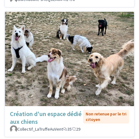
Création d'un espace dédié
Non retenue par le tri
citoyen
aux chiens
Collectif_LaTruffeAuVent
35
29