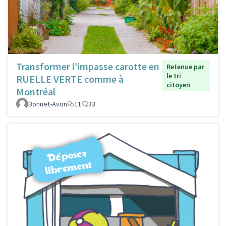
Transformer l’impasse carotte en
Retenue par
le tri
RUELLE VERTE comme à
citoyen
Montréal
Bonnet-Avon
11
33