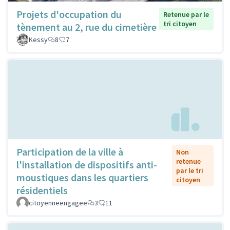
Projets d'occupation du
Retenue par le
tri citoyen
tènement au 2, rue du cimetière
Kessy
8
7
Participation de la ville à
Non
retenue
l'installation de dispositifs anti-
par le tri
moustiques dans les quartiers
citoyen
résidentiels
citoyenneengagee
3
11