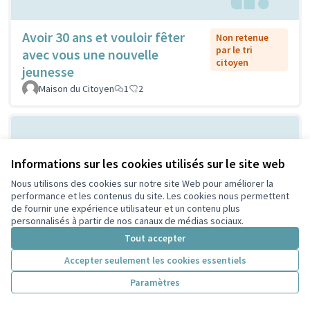
Avoir 30 ans et vouloir fêter
Non retenue
par le tri
avec vous une nouvelle
citoyen
jeunesse
Maison du Citoyen
1
2
Informations sur les cookies utilisés sur le site web
Nous utilisons des cookies sur notre site Web pour améliorer la
performance et les contenus du site. Les cookies nous permettent
de fournir une expérience utilisateur et un contenu plus
personnalisés à partir de nos canaux de médias sociaux.
Vilain grand cône de béton ou
Tout accepter
Non retenue
par le tri
atelier de création et
Accepter seulement les cookies essentiels
citoyen
d'expression ...?
Paramètres
Sylvie Orkisz
2
3