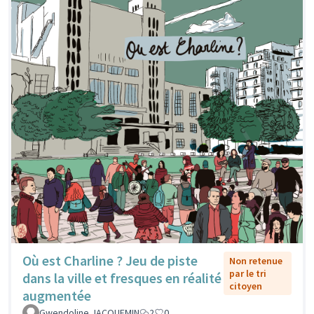
Où est Charline ? Jeu de piste
Non retenue
par le tri
dans la ville et fresques en réalité
citoyen
augmentée
Gwendoline JACQUEMIN
2
0