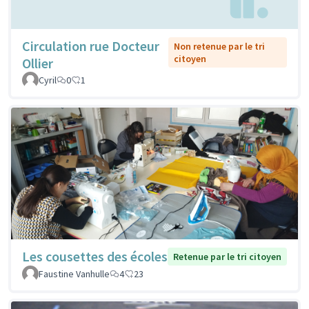
Circulation rue Docteur
Non retenue par le tri
citoyen
Ollier
Cyril
0
1
Les cousettes des écoles
Retenue par le tri citoyen
Faustine Vanhulle
4
23