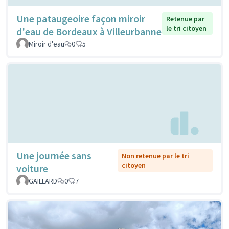
Une pataugeoire façon miroir
Retenue par
le tri citoyen
d'eau de Bordeaux à Villeurbanne
Miroir d'eau
0
5
Une journée sans
Non retenue par le tri
citoyen
voiture
GAILLARD
0
7