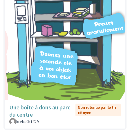
Une boîte à dons au parc
Non retenue par le tri
citoyen
du centre
krebs
1
9