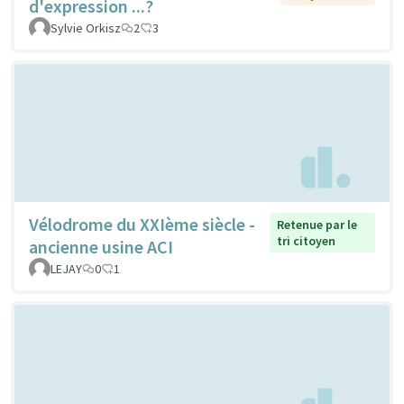
d'expression ...?
Sylvie Orkisz
2
3
Vélodrome du XXIème siècle -
Retenue par le
tri citoyen
ancienne usine ACI
LEJAY
0
1