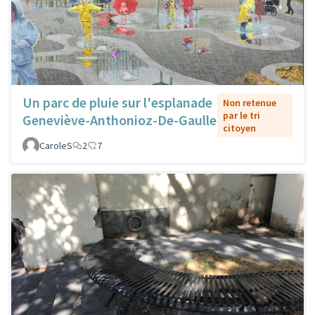
Un parc de pluie sur l'esplanade
Non retenue
par le tri
Geneviève-Anthonioz-De-Gaulle
citoyen
CaroleS
2
7