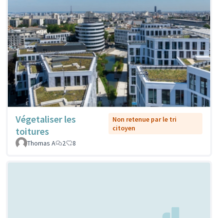
Végetaliser les
Non retenue par le tri
citoyen
toitures
Thomas A
2
8