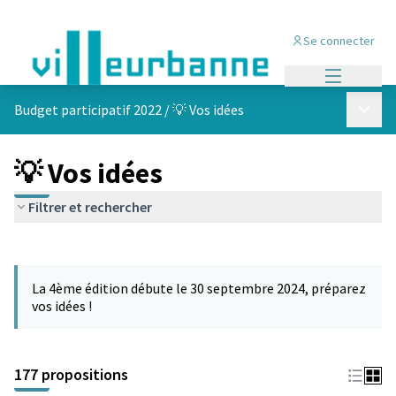
Se connecter
Menu princi
Menu p
Budget participatif 2022
/
💡 Vos idées
💡 Vos idées
Filtrer et rechercher
Passer la carte
Leaflet
|
©
OpenStreetMap
contributors
L'élément suivant est une carte qui présente les éléments de cet
+
La 4ème édition débute le 30 septembre 2024, préparez
−
vos idées !
177 propositions