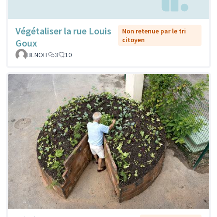
Végétaliser la rue Louis
Non retenue par le tri
citoyen
Goux
BENOIT
3
10