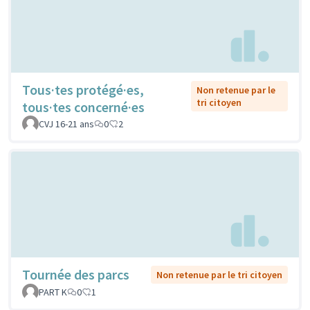
Tous·tes protégé·es,
Non retenue par le
tri citoyen
tous·tes concerné·es
CVJ 16-21 ans
0
2
Tournée des parcs
Non retenue par le tri citoyen
PART K
0
1