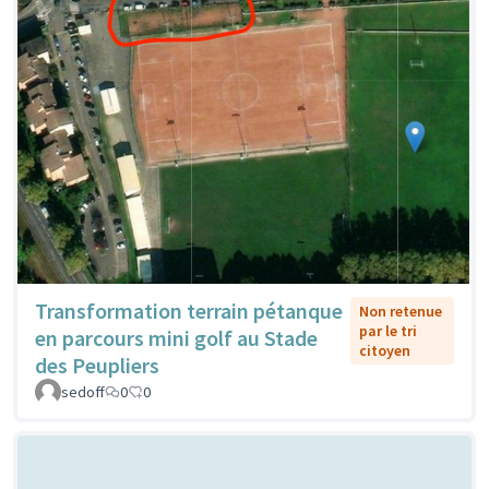
Transformation terrain pétanque
Non retenue
par le tri
en parcours mini golf au Stade
citoyen
des Peupliers
sedoff
0
0