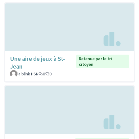
Une aire de jeux à St-
Retenue par le tri
citoyen
Jean
la blink HSN
0
0