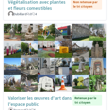
Végétalisation avec plantes
Non retenue par
le tri citoyen
et fleurs comestibles
Dubillard
0
4
Valoriser les œuvres d'art dans
Retenue par le
tri citoyen
l'espace public
Bernard
3
5