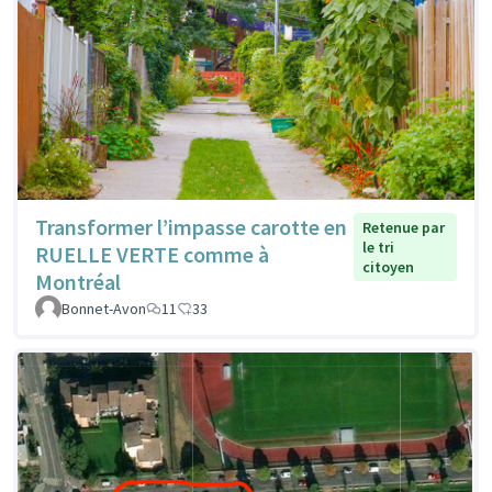
Transformer l’impasse carotte en
Retenue par
le tri
RUELLE VERTE comme à
citoyen
Montréal
Bonnet-Avon
11
33