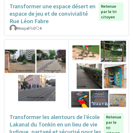
Transformer une espace désert en
Retenue
par le tri
espace de jeu et de convivialité
citoyen
Rue Léon Fabre
Mouyal
0
4
Transformer les alentours de l’école
Retenue
par le
Lakanal du Tonkin en un lieu de vie
tri
ludique, partagé et sécurisé pour les
citoyen