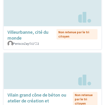
Villeurbanne, cité du
Non retenue par le tri
citoyen
monde
PeriscoZay
1
2
Vilain grand cône de béton ou
Non retenue
par le tri
atelier de création et
citoyen