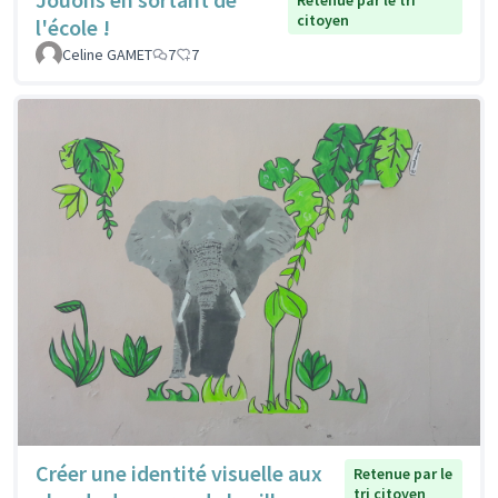
Retenue par le tri
citoyen
l'école !
Celine GAMET
7
7
Créer une identité visuelle aux
Retenue par le
tri citoyen