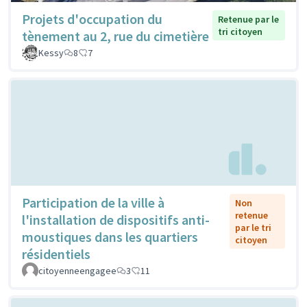
Projets d'occupation du
Retenue par le
tri citoyen
tènement au 2, rue du cimetière
Kessy
8
7
Participation de la ville à
Non
retenue
l'installation de dispositifs anti-
par le tri
moustiques dans les quartiers
citoyen
résidentiels
citoyenneengagee
3
11