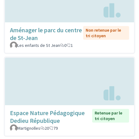
Aménager le parc du centre
Non retenue par le
tri citoyen
de St-Jean
Les enfants de St Jean
0
1
Espace Nature Pédagogique
Retenue par le
tri citoyen
Dedieu République
Martignolles
20
79