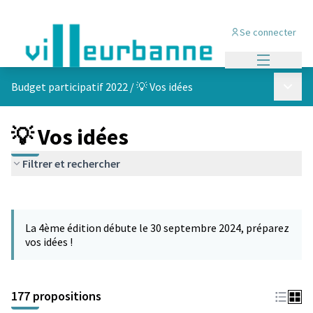
Se connecter
Menu princi
Menu p
Budget participatif 2022
/
💡 Vos idées
💡 Vos idées
Filtrer et rechercher
Passer la carte
Leaflet
|
©
OpenStreetMap
contributors
L'élément suivant est une carte qui présente les éléments de cet
+
La 4ème édition débute le 30 septembre 2024, préparez
−
vos idées !
177 propositions