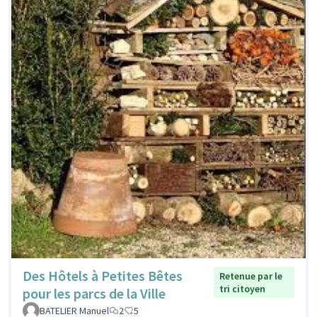
Des Hôtels à Petites Bêtes
Retenue par le
tri citoyen
pour les parcs de la Ville
BATELIER Manuel
2
5