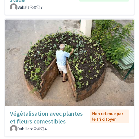
Bakala
0
7
Végétalisation avec plantes
Non retenue par
le tri citoyen
et fleurs comestibles
Dubillard
0
4