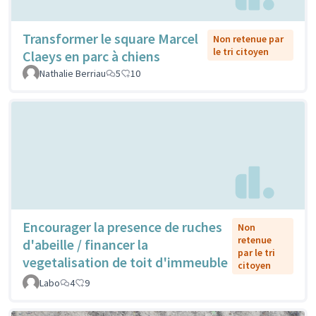
Transformer le square Marcel
Non retenue par
le tri citoyen
Claeys en parc à chiens
Nathalie Berriau
5
10
Encourager la presence de ruches
Non
retenue
d'abeille / financer la
par le tri
vegetalisation de toit d'immeuble
citoyen
Labo
4
9