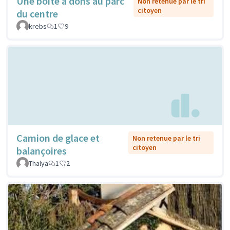
Une boîte à dons au parc
Non retenue par le tri
citoyen
du centre
krebs
1
9
Camion de glace et
Non retenue par le tri
citoyen
balançoires
Thalya
1
2