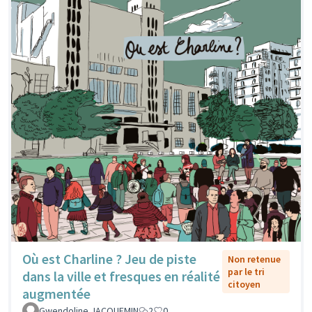
Où est Charline ? Jeu de piste
Non retenue
par le tri
dans la ville et fresques en réalité
citoyen
augmentée
Gwendoline JACQUEMIN
2
0