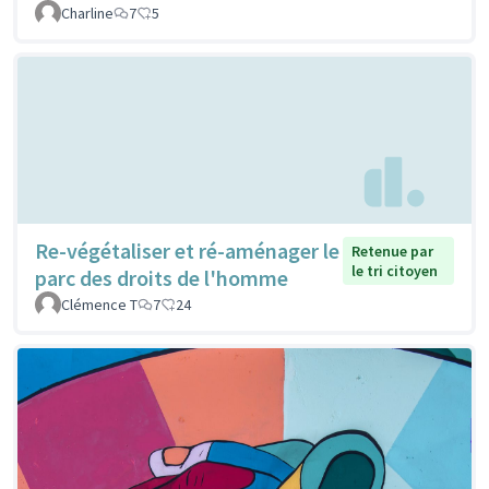
Charline
7
5
Re-végétaliser et ré-aménager le
Retenue par
le tri citoyen
parc des droits de l'homme
Clémence T
7
24