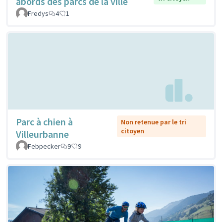
abords des parcs de la ville
Fredys
4
1
Parc à chien à
Non retenue par le tri
citoyen
Villeurbanne
Febpecker
9
9