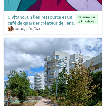
Civitano, un lieu ressource et un
Retenue par
le tri citoyen
café de quartier créateur de liens.
LisaPauget
3
25