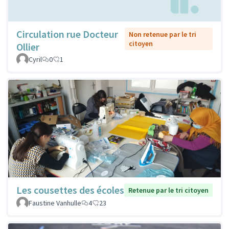
Circulation rue Docteur
Non retenue par le tri
citoyen
Ollier
Cyril
0
1
Les cousettes des écoles
Retenue par le tri citoyen
Faustine Vanhulle
4
23