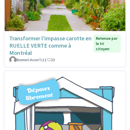
Transformer l’impasse carotte en
Retenue par
le tri
RUELLE VERTE comme à
citoyen
Montréal
Bonnet-Avon
11
33