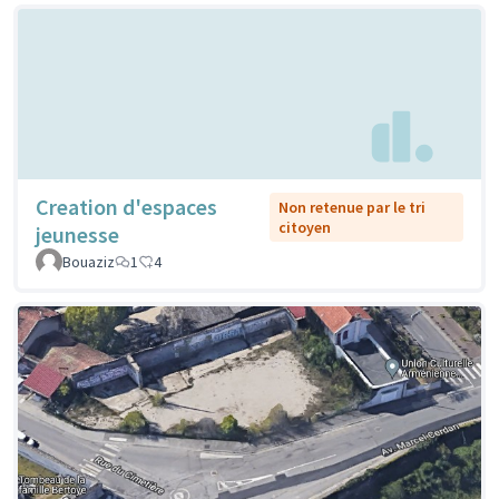
Creation d'espaces
Non retenue par le tri
citoyen
jeunesse
Bouaziz
1
4