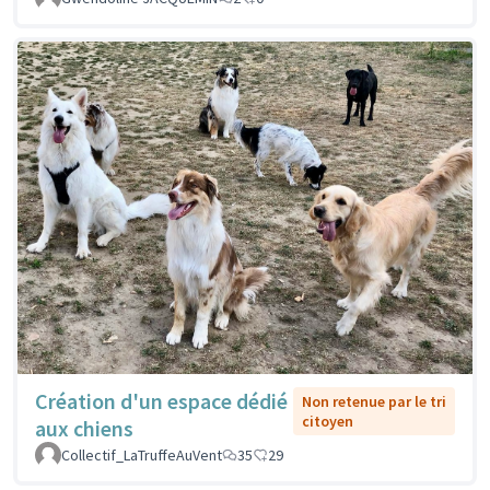
Création d'un espace dédié
Non retenue par le tri
citoyen
aux chiens
Collectif_LaTruffeAuVent
35
29