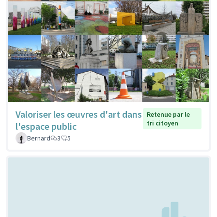
Valoriser les œuvres d'art dans
Retenue par le
tri citoyen
l'espace public
Bernard
3
5