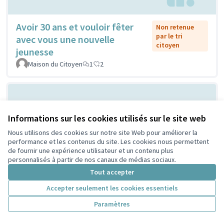
Avoir 30 ans et vouloir fêter
Non retenue
par le tri
avec vous une nouvelle
citoyen
jeunesse
Maison du Citoyen
1
2
Informations sur les cookies utilisés sur le site web
Nous utilisons des cookies sur notre site Web pour améliorer la
performance et les contenus du site. Les cookies nous permettent
de fournir une expérience utilisateur et un contenu plus
personnalisés à partir de nos canaux de médias sociaux.
Vilain grand cône de béton ou
Tout accepter
Non retenue
par le tri
atelier de création et
Accepter seulement les cookies essentiels
citoyen
d'expression ...?
Paramètres
Sylvie Orkisz
2
3