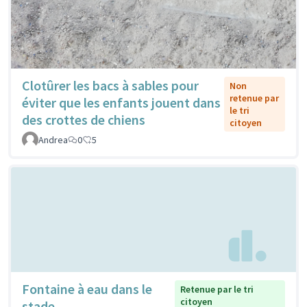
Clotûrer les bacs à sables pour
Non
retenue par
éviter que les enfants jouent dans
le tri
des crottes de chiens
citoyen
Andrea
0
5
Fontaine à eau dans le
Retenue par le tri
citoyen
stade