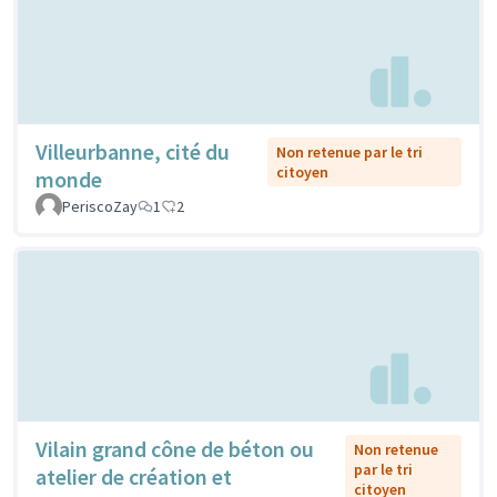
Villeurbanne, cité du
Non retenue par le tri
citoyen
monde
PeriscoZay
1
2
Vilain grand cône de béton ou
Non retenue
par le tri
atelier de création et
citoyen