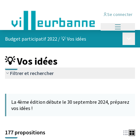
Se connecter
Menu princi
Menu p
Budget participatif 2022
/
💡 Vos idées
💡 Vos idées
Filtrer et rechercher
Passer la carte
Leaflet
|
©
OpenStreetMap
contributors
L'élément suivant est une carte qui présente les éléments de cet
+
La 4ème édition débute le 30 septembre 2024, préparez
−
vos idées !
177 propositions