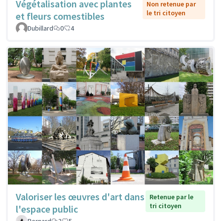
Végétalisation avec plantes
Non retenue par
le tri citoyen
et fleurs comestibles
Dubillard
0
4
Valoriser les œuvres d'art dans
Retenue par le
tri citoyen
l'espace public
Bernard
3
5