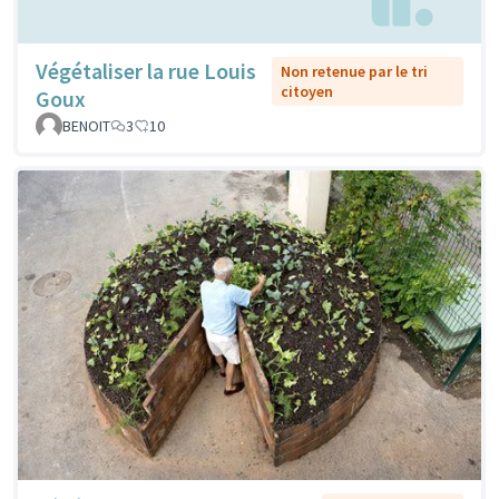
Végétaliser la rue Louis
Non retenue par le tri
citoyen
Goux
BENOIT
3
10