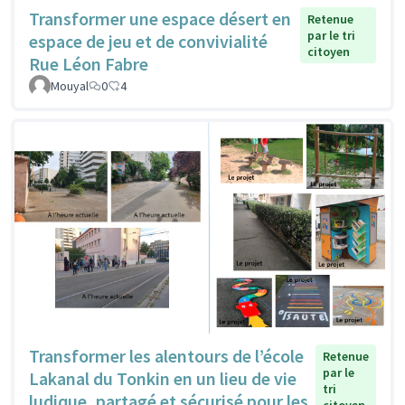
Transformer une espace désert en
Retenue
par le tri
espace de jeu et de convivialité
citoyen
Rue Léon Fabre
Mouyal
0
4
Transformer les alentours de l’école
Retenue
par le
Lakanal du Tonkin en un lieu de vie
tri
ludique, partagé et sécurisé pour les
citoyen