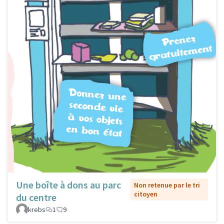
Une boîte à dons au parc
Non retenue par le tri
citoyen
du centre
krebs
1
9