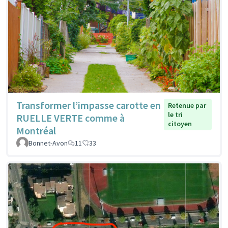
Transformer l’impasse carotte en
Retenue par
le tri
RUELLE VERTE comme à
citoyen
Montréal
Bonnet-Avon
11
33