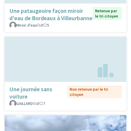
Une pataugeoire façon miroir
Retenue par
le tri citoyen
d'eau de Bordeaux à Villeurbanne
Miroir d'eau
0
5
Une journée sans
Non retenue par le tri
citoyen
voiture
GAILLARD
0
7