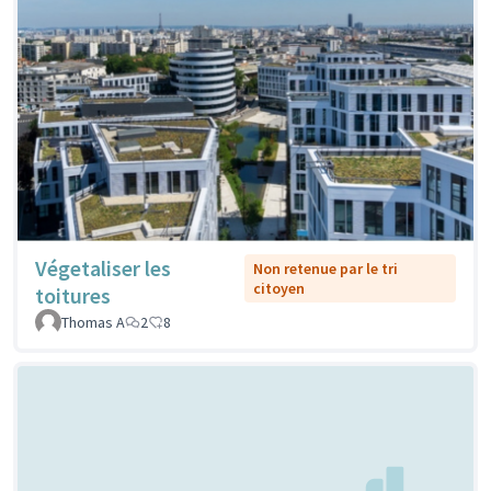
Végetaliser les
Non retenue par le tri
citoyen
toitures
Thomas A
2
8