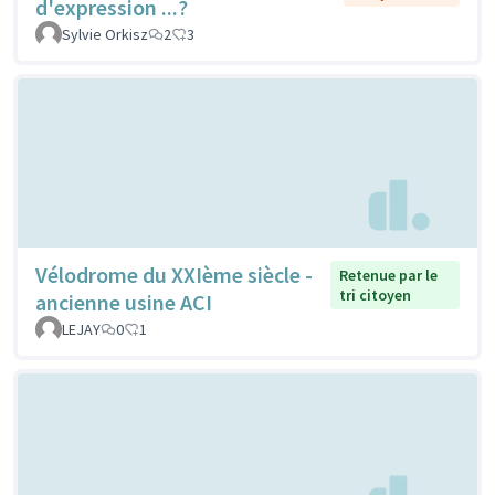
d'expression ...?
Sylvie Orkisz
2
3
Vélodrome du XXIème siècle -
Retenue par le
tri citoyen
ancienne usine ACI
LEJAY
0
1