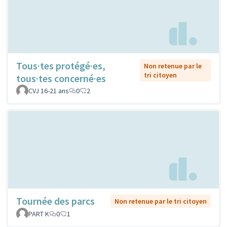
Tous·tes protégé·es,
Non retenue par le
tri citoyen
tous·tes concerné·es
CVJ 16-21 ans
0
2
Tournée des parcs
Non retenue par le tri citoyen
PART K
0
1