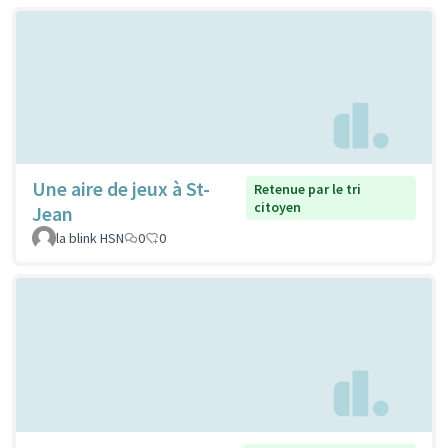
Une aire de jeux à St-
Retenue par le tri
citoyen
Jean
la blink HSN
0
0