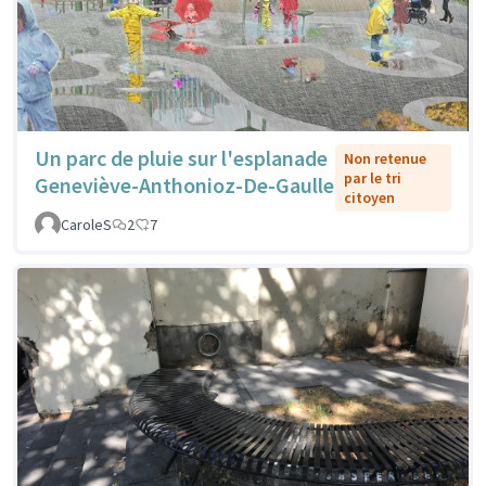
Un parc de pluie sur l'esplanade
Non retenue
par le tri
Geneviève-Anthonioz-De-Gaulle
citoyen
CaroleS
2
7