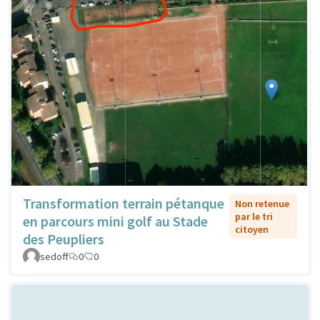
Transformation terrain pétanque
Non retenue
par le tri
en parcours mini golf au Stade
citoyen
des Peupliers
sedoff
0
0