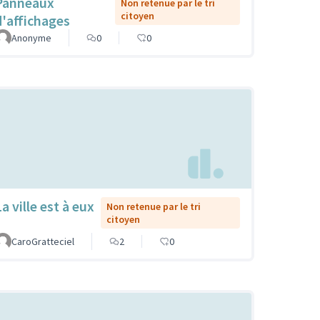
Panneaux
Non retenue par le tri
citoyen
d'affichages
Anonyme
0
0
a ville est à eux
Non retenue par le tri
citoyen
CaroGratteciel
2
0