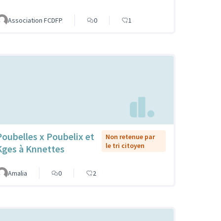
Association FCDFP
0
1
Poubelles x Poubelix et
Non retenue par
le tri citoyen
Kges à Knnettes
Amalia
0
2