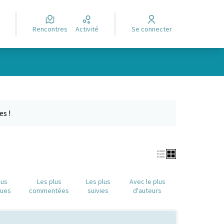
Rencontres
Activité
Se connecter
Leaflet
|
©
OpenStreetMap
contributors
e des points de carte. L'élément peut être utilisé avec un lecteur
es !
lus
Les plus
Les plus
Avec le plus
nues
commentées
suivies
d'auteurs