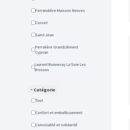
Ferrandière Maisons Neuves
Cusset
Saint-Jean
Perralière Grandclément
Cyprian
Laurent Bonnevay La Soie Les
Brosses
Catégorie
Tout
Confort et embellissement
Convivialité et solidarité