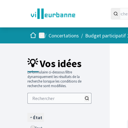
Accueil
Menu principal
/
Concertations
/
Budget participatif
Passer
L'élément
+
−
💡 Vos idées
Le formulaire ci-dessous filtre
dynamiquement les résultats de la
recherche lorsque les conditions de
recherche sont modifiées.
État