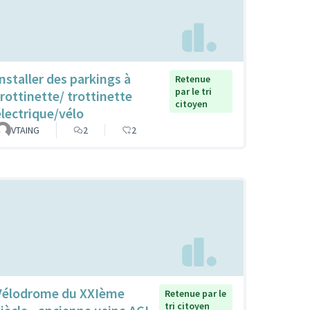
Installer des parkings à
Retenue
par le tri
trottinette/ trottinette
citoyen
électrique/vélo
VTAING
2
2
Vélodrome du XXIème
Retenue par le
tri citoyen