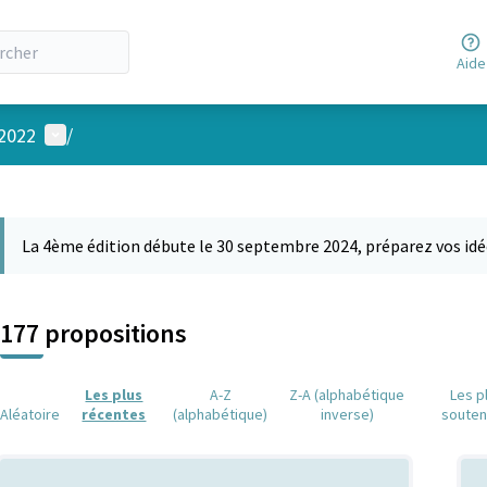
Aide
Menu utilisateur
 2022
/
 la carte
 suivant est une carte qui présente les éléments de cette page comm
La 4ème édition débute le 30 septembre 2024, préparez vos idé
177 propositions
Les plus
A-Z
Z-A (alphabétique
Les p
Aléatoire
récentes
(alphabétique)
inverse)
soute