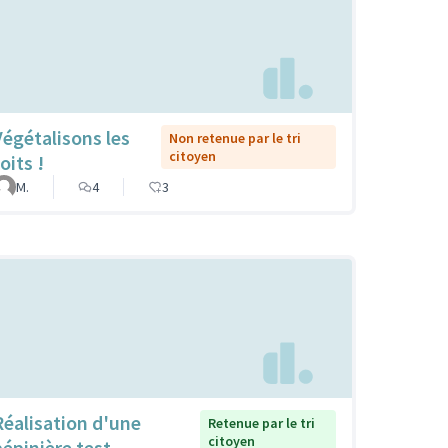
Végétalisons les
Non retenue par le tri
citoyen
oits !
M.
4
3
Réalisation d'une
Retenue par le tri
citoyen
pépinière test