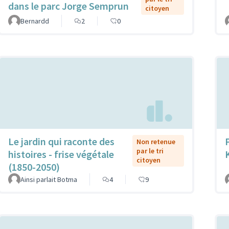
dans le parc Jorge Semprun
citoyen
Bernardd
2
0
Le jardin qui raconte des
Non retenue
par le tri
histoires - frise végétale
citoyen
(1850-2050)
Ainsi parlait Botma
4
9