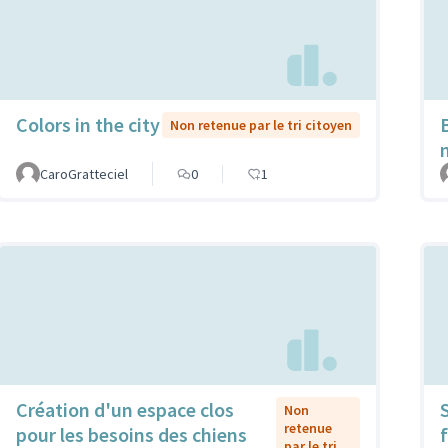
Colors in the city
Non retenue par le tri citoyen
CaroGratteciel
0
1
Création d'un espace clos
Non
retenue
pour les besoins des chiens
f
par le tri