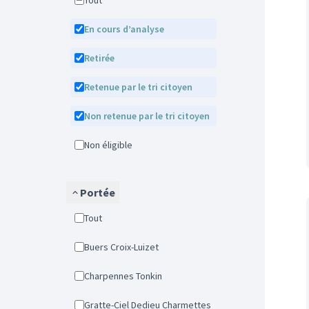
Tout
En cours d’analyse
Retirée
Retenue par le tri citoyen
Non retenue par le tri citoyen
Non éligible
Portée
Tout
Buers Croix-Luizet
Charpennes Tonkin
Gratte-Ciel Dedieu Charmettes