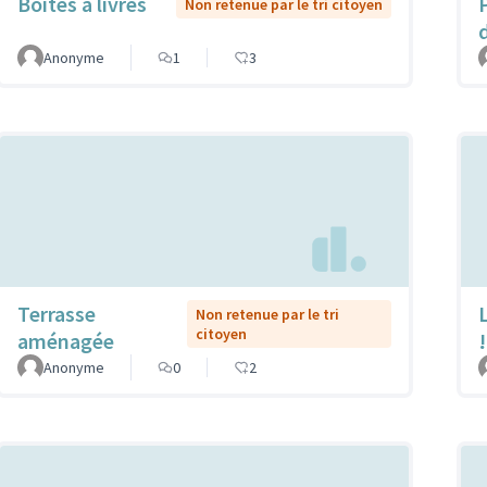
Boîtes à livres
Non retenue par le tri citoyen
Anonyme
1
3
Terrasse
L
Non retenue par le tri
citoyen
aménagée
!
Anonyme
0
2