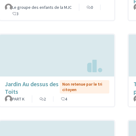
Le groupe des enfants de la MJC
0
3
Jardin Au dessus des
Non retenue par le tri
citoyen
Toits
PART K
2
4