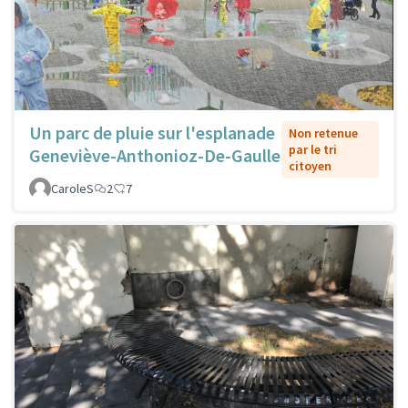
Un parc de pluie sur l'esplanade
Non retenue
par le tri
Geneviève-Anthonioz-De-Gaulle
citoyen
CaroleS
2
7