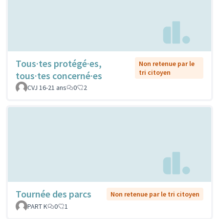
Tous·tes protégé·es,
Non retenue par le
tri citoyen
tous·tes concerné·es
CVJ 16-21 ans
0
2
Tournée des parcs
Non retenue par le tri citoyen
PART K
0
1