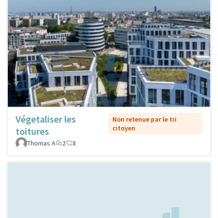
Végetaliser les
Non retenue par le tri
citoyen
toitures
Thomas A
2
8