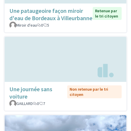
Une pataugeoire façon miroir
Retenue par
le tri citoyen
d'eau de Bordeaux à Villeurbanne
Miroir d'eau
0
5
Une journée sans
Non retenue par le tri
citoyen
voiture
GAILLARD
0
7