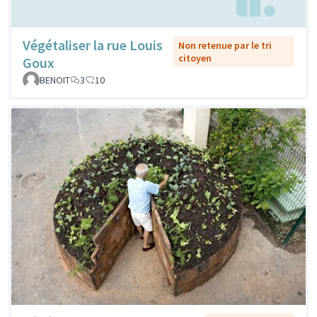
Végétaliser la rue Louis
Non retenue par le tri
citoyen
Goux
BENOIT
3
10