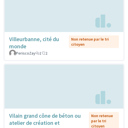
Villeurbanne, cité du
Non retenue par le tri
citoyen
monde
PeriscoZay
1
2
Vilain grand cône de béton ou
Non retenue
par le tri
atelier de création et
citoyen