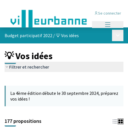
Se connecter
Menu princi
Menu p
Budget participatif 2022
/
💡 Vos idées
💡 Vos idées
Filtrer et rechercher
Passer la carte
Leaflet
|
©
OpenStreetMap
contributors
L'élément suivant est une carte qui présente les éléments de cet
+
La 4ème édition débute le 30 septembre 2024, préparez
−
vos idées !
177 propositions