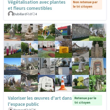
Végétalisation avec plantes
Non retenue par
le tri citoyen
et fleurs comestibles
Dubillard
0
4
Valoriser les œuvres d'art dans
Retenue par le
tri citoyen
l'espace public
Bernard
3
5