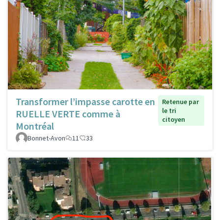
Transformer l’impasse carotte en
Retenue par
le tri
RUELLE VERTE comme à
citoyen
Montréal
Bonnet-Avon
11
33