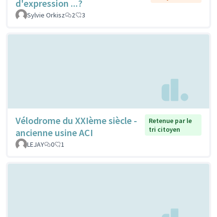
d'expression ...?
Sylvie Orkisz
2
3
Vélodrome du XXIème siècle -
Retenue par le
tri citoyen
ancienne usine ACI
LEJAY
0
1