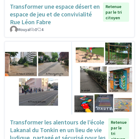
Transformer une espace désert en
Retenue
par le tri
espace de jeu et de convivialité
citoyen
Rue Léon Fabre
Mouyal
0
4
Transformer les alentours de l’école
Retenue
par le
Lakanal du Tonkin en un lieu de vie
tri
ludique, partagé et sécurisé pour les
citoyen