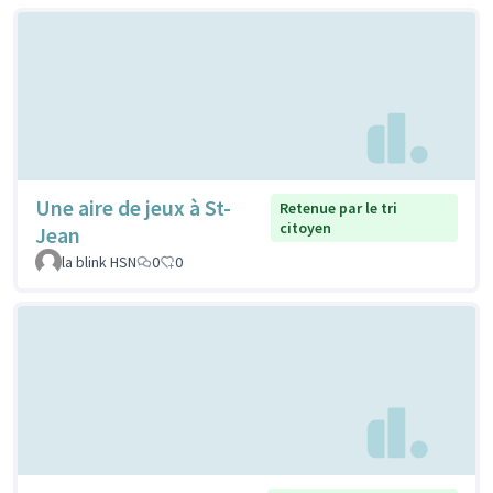
Une aire de jeux à St-
Retenue par le tri
citoyen
Jean
la blink HSN
0
0