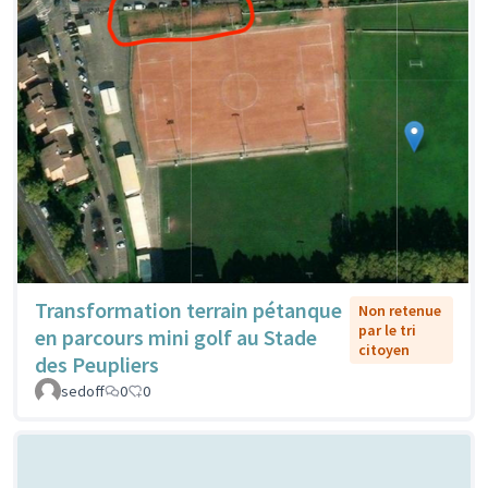
Transformation terrain pétanque
Non retenue
par le tri
en parcours mini golf au Stade
citoyen
des Peupliers
sedoff
0
0