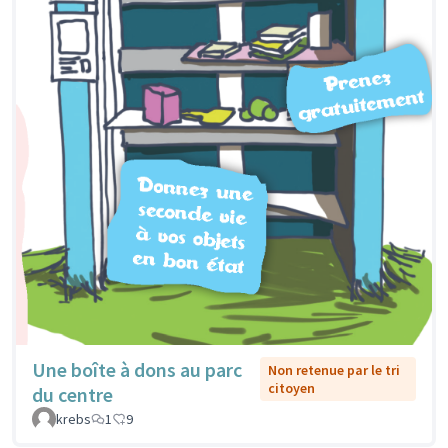
Une boîte à dons au parc
Non retenue par le tri
citoyen
du centre
krebs
1
9