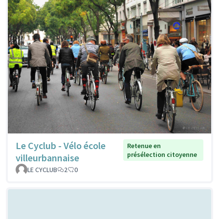
Le Cyclub - Vélo école
Retenue en
présélection citoyenne
villeurbannaise
LE CYCLUB
2
0