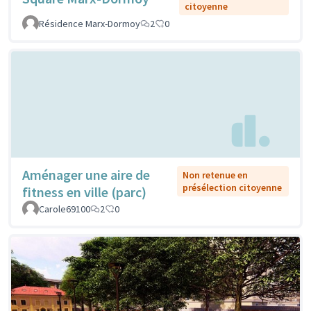
citoyenne
Résidence Marx-Dormoy
2
0
Aménager une aire de
Non retenue en
présélection citoyenne
fitness en ville (parc)
Carole69100
2
0