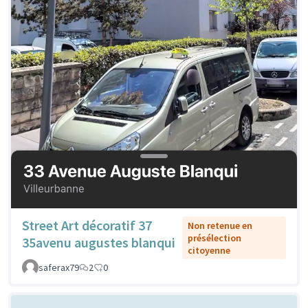
Street Art décoratif 37
Non retenue en
présélection
35avenu augustes blanqui
citoyenne
saferax79
2
0