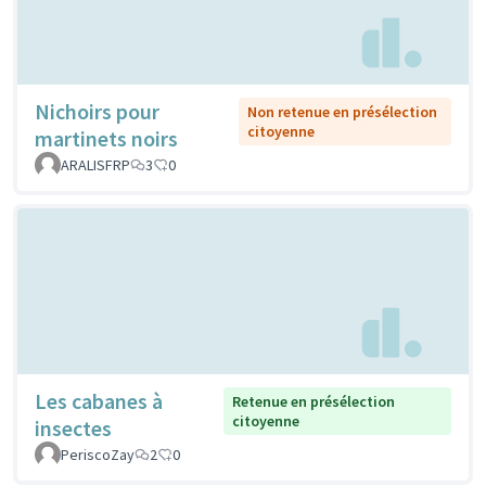
Nichoirs pour
Non retenue en présélection
citoyenne
martinets noirs
ARALISFRP
3
0
Les cabanes à
Retenue en présélection
citoyenne
insectes
PeriscoZay
2
0