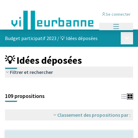
Se connecter
Menu princi
Menu p
Budget participatif 2023
/
💡 Idées déposées
💡 Idées déposées
Filtrer et rechercher
Passer la carte
Leaflet
|
©
OpenStreetMap
contributors
L'élément suivant est une carte qui présente les éléments de cet
+
109 propositions
−
Classement des propositions par :