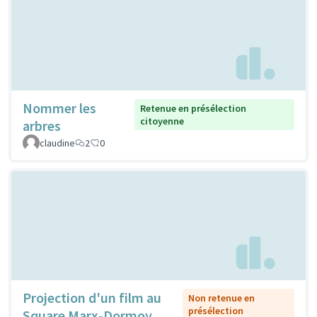
Nommer les
Retenue en présélection
citoyenne
arbres
claudine
2
0
Projection d'un film au
Non retenue en
présélection
Square Marx-Dormoy