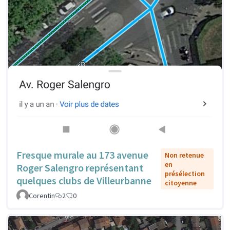
Fresque murale au 173 avenue
Non retenue
en
Roger Salengro représentant
présélection
quelques clubs de Villeurbanne
citoyenne
Corentin
2
0