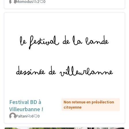
Momodus
2
0
Festival BD à
Non retenue en présélection
citoyenne
Villeurbanne !
Paltani
6
0