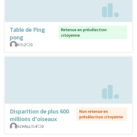
Table de Ping
Retenue en présélection
citoyenne
pong
K
2
0
Disparition de plus 600
Non retenue en
présélection citoyenne
millions d'oiseaux
SCHALL
4
0