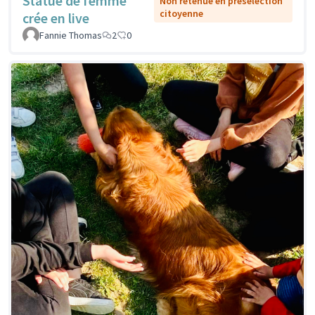
Statue de femme
Non retenue en présélection
citoyenne
crée en live
Fannie Thomas
2
0