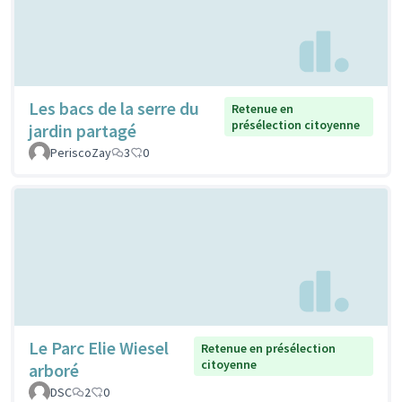
Les bacs de la serre du
Retenue en
présélection citoyenne
jardin partagé
PeriscoZay
3
0
Le Parc Elie Wiesel
Retenue en présélection
citoyenne
arboré
DSC
2
0