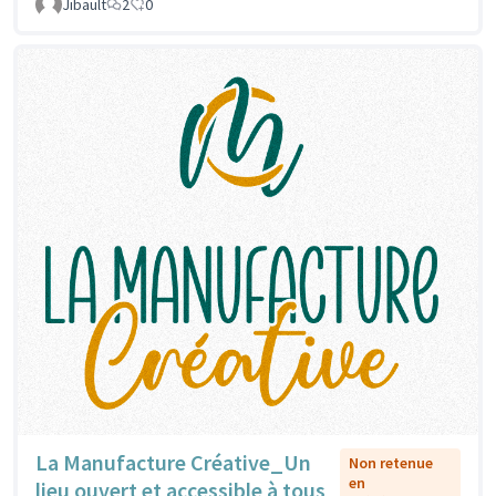
Jibault
2
0
La Manufacture Créative_Un
Non retenue
en
lieu ouvert et accessible à tous