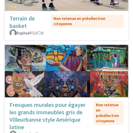
Terrain de
Non retenue en présélection
citoyenne
basket
Raphaël
2
0
Fresques murales pour égayer
Non retenue
en
les grands immeubles gris de
présélection
Villeurbanne style Amérique
citoyenne
latine