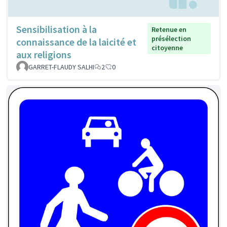
Sensibilisation à la
Retenue en
présélection
connaissance de la laicité et
citoyenne
aux religions
GARRET-FLAUDY SALHI
2
0