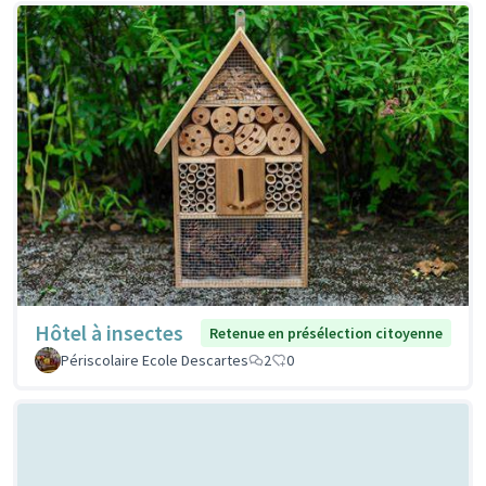
Hôtel à insectes
Retenue en présélection citoyenne
Périscolaire Ecole Descartes
2
0