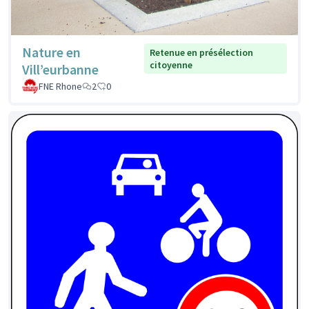
Nature en
Retenue en présélection
citoyenne
Vill’eurbanne
FNE Rhone
2
0