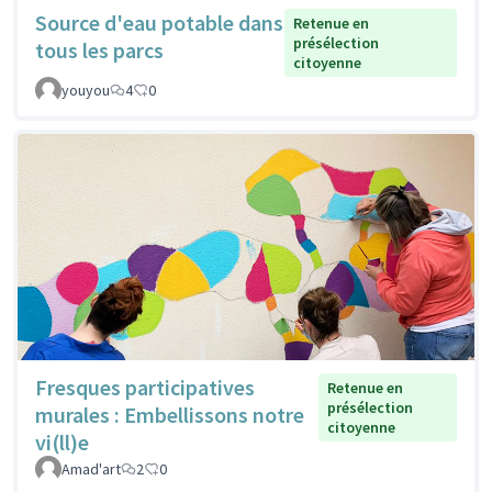
Source d'eau potable dans
Retenue en
présélection
tous les parcs
citoyenne
youyou
4
0
Fresques participatives
Retenue en
présélection
murales : Embellissons notre
citoyenne
vi(ll)e
Amad'art
2
0