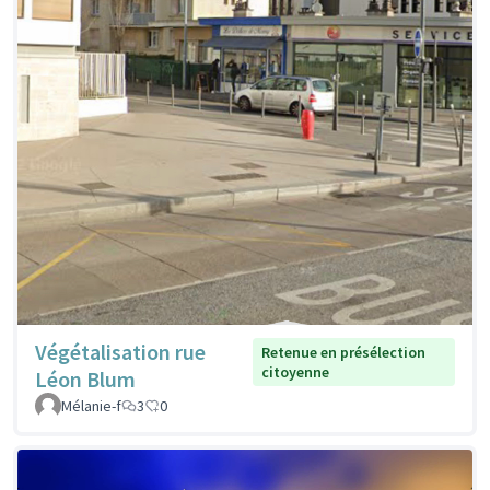
Végétalisation rue
Retenue en présélection
citoyenne
Léon Blum
Mélanie-f
3
0