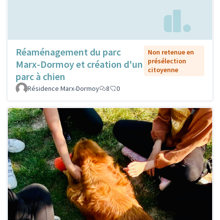
Réaménagement du parc
Non retenue en
présélection
Marx-Dormoy et création d'un
citoyenne
parc à chien
Résidence Marx-Dormoy
8
0