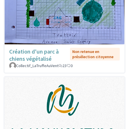
Création d'un parc à
Non retenue en
présélection citoyenne
chiens végétalisé
Collectif_LaTruffeAuVent
23
0