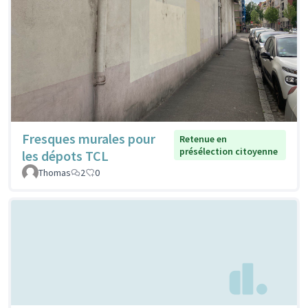
Fresques murales pour
Retenue en
présélection citoyenne
les dépots TCL
Thomas
2
0