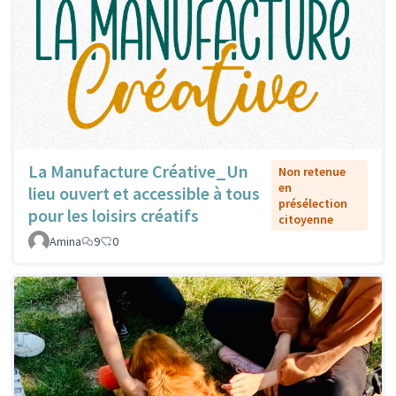
La Manufacture Créative_Un
Non retenue
en
lieu ouvert et accessible à tous
présélection
pour les loisirs créatifs
citoyenne
Amina
9
0