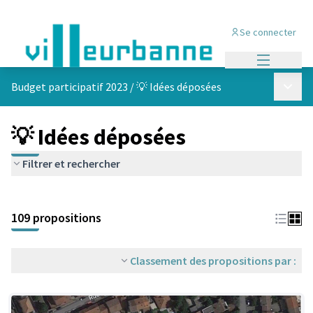
Se connecter
Menu princi
Menu p
Budget participatif 2023
/
💡 Idées déposées
💡 Idées déposées
Filtrer et rechercher
Passer la carte
Leaflet
|
©
OpenStreetMap
contributors
L'élément suivant est une carte qui présente les éléments de cet
+
109 propositions
−
Classement des propositions par :