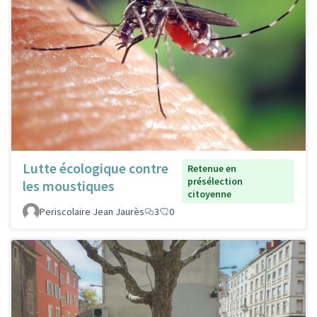
Lutte écologique contre
Retenue en
présélection
les moustiques
citoyenne
Periscolaire Jean Jaurès
3
0