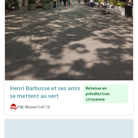
Henri Barbusse et ses amis
Retenue en
présélection
se mettent au vert
citoyenne
FNE Rhone
4
0