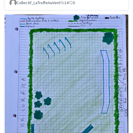
Collectif_LaTruffeAuVent
14
0