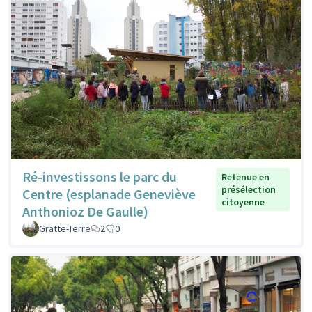
Ré-investissons le parc du
Retenue en
présélection
Centre (esplanade Geneviève
citoyenne
Anthonioz De Gaulle)
Gratte-Terre
2
0