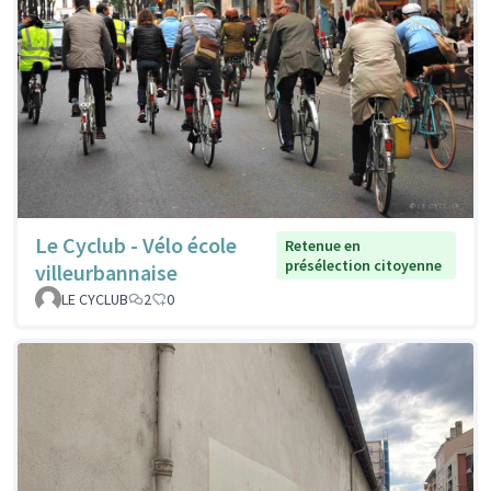
Le Cyclub - Vélo école
Retenue en
présélection citoyenne
villeurbannaise
LE CYCLUB
2
0