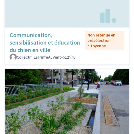
Communication,
Non retenue en
présélection
sensibilisation et éducation
citoyenne
du chien en ville
Collectif_LaTruffeAuVent
12
0