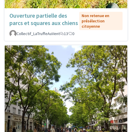
Ouverture partielle des
Non retenue en
présélection
parcs et squares aux chiens
citoyenne
Collectif_LaTruffeAuVent
13
0