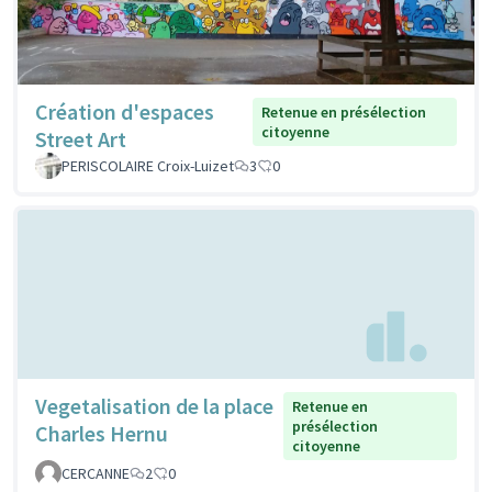
Création d'espaces
Retenue en présélection
citoyenne
Street Art
PERISCOLAIRE Croix-Luizet
3
0
Vegetalisation de la place
Retenue en
présélection
Charles Hernu
citoyenne
CERCANNE
2
0