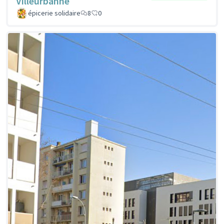
Villeurbanne
épicerie solidaire
8
0