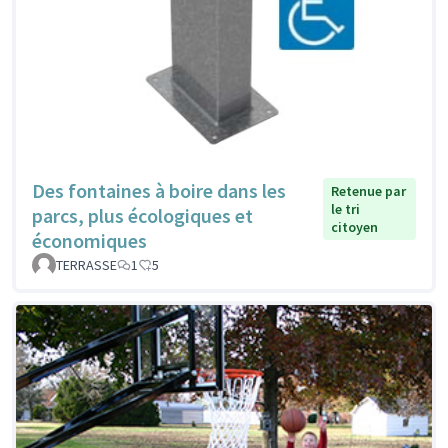
Des fontaines à boire dans les
Retenue par
le tri
parcs, plus écologiques et
citoyen
économiques
TERRASSE
1
5