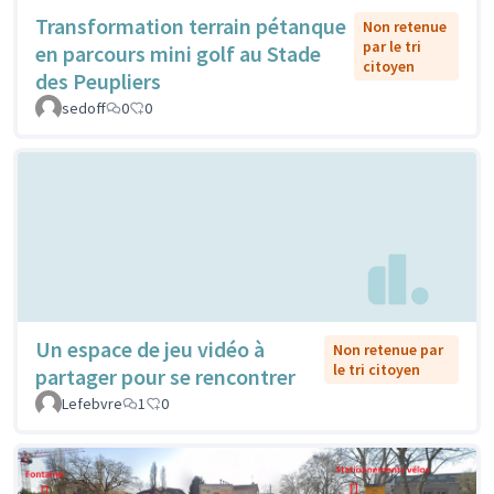
Transformation terrain pétanque
Non retenue
par le tri
en parcours mini golf au Stade
citoyen
des Peupliers
sedoff
0
0
Un espace de jeu vidéo à
Non retenue par
le tri citoyen
partager pour se rencontrer
Lefebvre
1
0