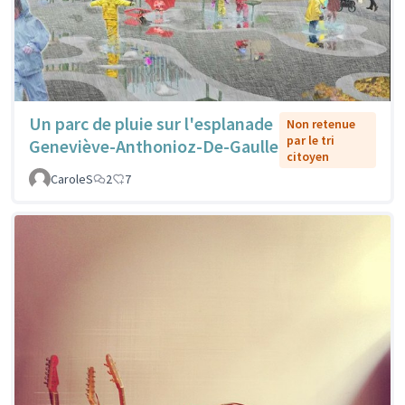
Un parc de pluie sur l'esplanade
Non retenue
par le tri
Geneviève-Anthonioz-De-Gaulle
citoyen
CaroleS
2
7