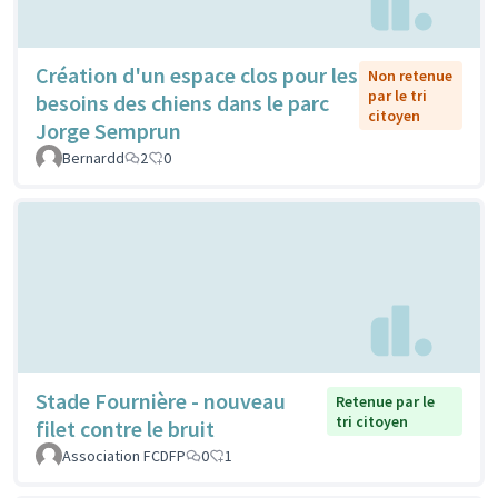
Création d'un espace clos pour les
Non retenue
par le tri
besoins des chiens dans le parc
citoyen
Jorge Semprun
Bernardd
2
0
Stade Fournière - nouveau
Retenue par le
tri citoyen
filet contre le bruit
Association FCDFP
0
1