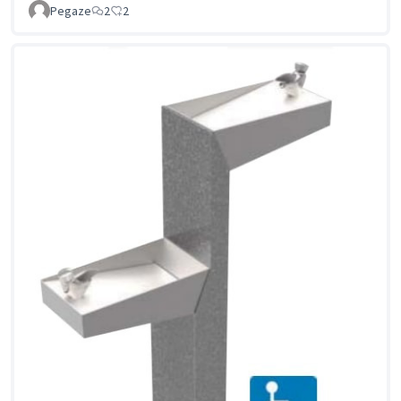
Pegaze
2
2