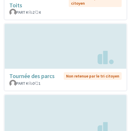
citoyen
Toits
PART K
2
4
Tournée des parcs
Non retenue par le tri citoyen
PART K
0
1