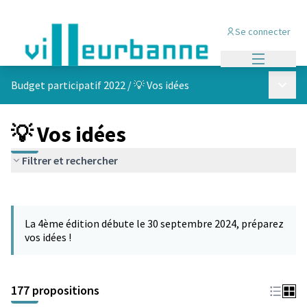
Se connecter
Menu princi
Menu p
Budget participatif 2022
/
💡 Vos idées
💡 Vos idées
Filtrer et rechercher
Passer la carte
Leaflet
|
©
OpenStreetMap
contributors
L'élément suivant est une carte qui présente les éléments de cet
+
La 4ème édition débute le 30 septembre 2024, préparez
−
vos idées !
177 propositions