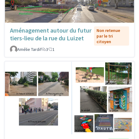
Aménagement autour du futur
Non retenue
par le tri
tiers-lieu de la rue du Luizet
citoyen
Amélie Tardif
3
1