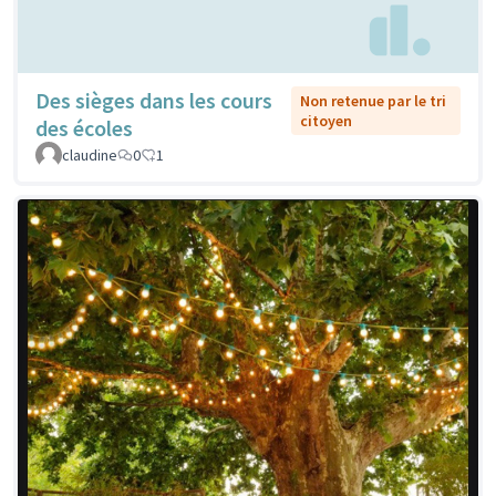
Des sièges dans les cours
Non retenue par le tri
citoyen
des écoles
claudine
0
1