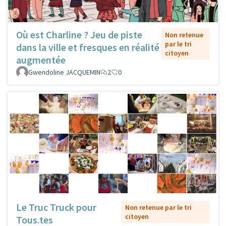
Où est Charline ? Jeu de piste
Non retenue
par le tri
dans la ville et fresques en réalité
citoyen
augmentée
Gwendoline JACQUEMIN
2
0
Le Truc Truck pour
Non retenue par le tri
citoyen
Tous.tes