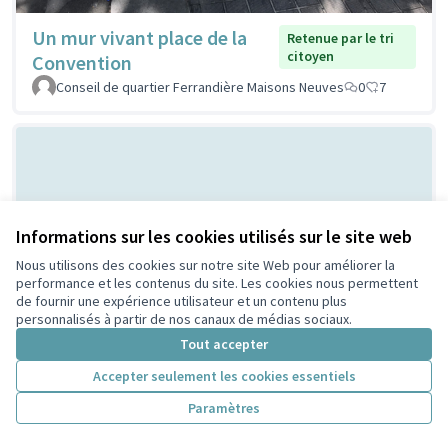
Un mur vivant place de la
Retenue par le tri
citoyen
Convention
Conseil de quartier Ferrandière Maisons Neuves
0
7
Informations sur les cookies utilisés sur le site web
Nous utilisons des cookies sur notre site Web pour améliorer la
performance et les contenus du site. Les cookies nous permettent
de fournir une expérience utilisateur et un contenu plus
Bal Populaire place Lazare
Non retenue par le tri
personnalisés à partir de nos canaux de médias sociaux.
citoyen
Goujon
Tout accepter
MERMET
0
0
Accepter seulement les cookies essentiels
Paramètres