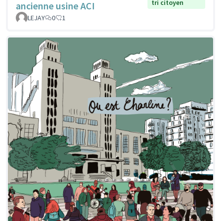
tri citoyen
ancienne usine ACI
LEJAY
0
1