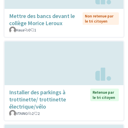
Mettre des bancs devant le
Non retenue par
le tri citoyen
collège Morice Leroux
Haua
0
1
Installer des parkings à
Retenue par
le tri citoyen
trottinette/ trottinette
électrique/vélo
VTAING
2
2