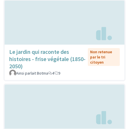
Le jardin qui raconte des
Non retenue
par le tri
histoires - frise végétale (1850-
citoyen
2050)
Ainsi parlait Botma
4
9