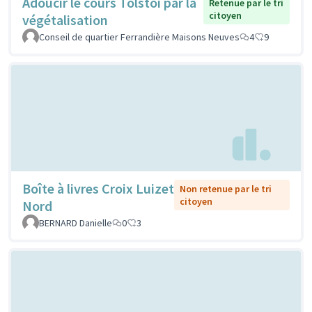
Adoucir le cours Tolstoi par la
Retenue par le tri
citoyen
végétalisation
Conseil de quartier Ferrandière Maisons Neuves
4
9
Boîte à livres Croix Luizet
Non retenue par le tri
citoyen
Nord
BERNARD Danielle
0
3