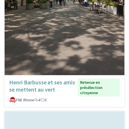
Henri Barbusse et ses amis
Retenue en
présélection
se mettent au vert
citoyenne
FNE Rhone
4
0