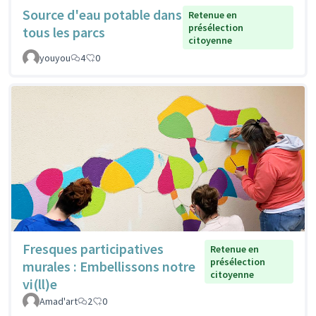
Source d'eau potable dans
Retenue en
présélection
tous les parcs
citoyenne
youyou
4
0
Fresques participatives
Retenue en
présélection
murales : Embellissons notre
citoyenne
vi(ll)e
Amad'art
2
0