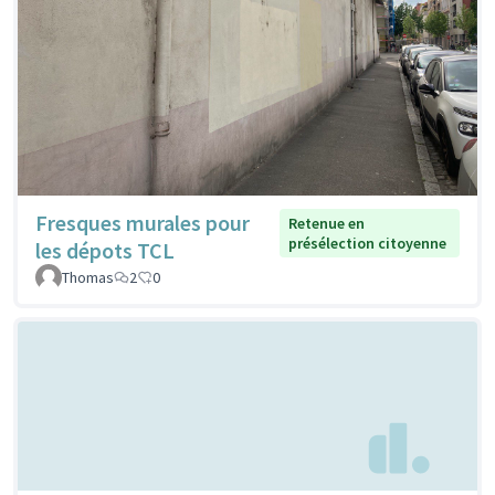
Fresques murales pour
Retenue en
présélection citoyenne
les dépots TCL
Thomas
2
0