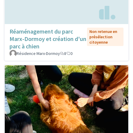
Réaménagement du parc
Non retenue en
présélection
Marx-Dormoy et création d'un
citoyenne
parc à chien
Résidence Marx-Dormoy
8
0