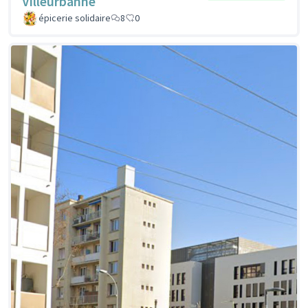
Villeurbanne
épicerie solidaire
8
0