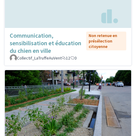
Communication,
Non retenue en
présélection
sensibilisation et éducation
citoyenne
du chien en ville
Collectif_LaTruffeAuVent
12
0