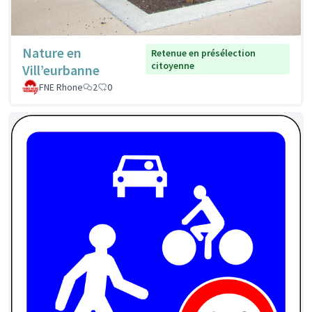
Nature en
Retenue en présélection
citoyenne
Vill’eurbanne
FNE Rhone
2
0