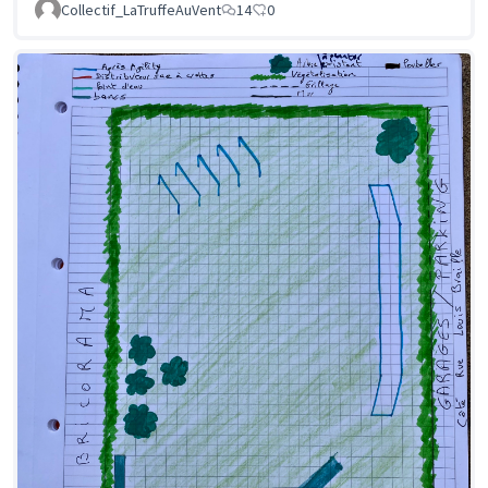
Collectif_LaTruffeAuVent
14
0