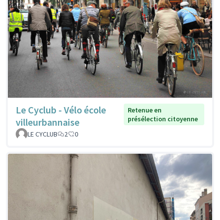
Le Cyclub - Vélo école
Retenue en
présélection citoyenne
villeurbannaise
LE CYCLUB
2
0