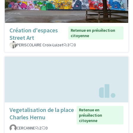
Création d'espaces
Retenue en présélection
citoyenne
Street Art
PERISCOLAIRE Croix-Luizet
3
0
Vegetalisation de la place
Retenue en
présélection
Charles Hernu
citoyenne
CERCANNE
2
0