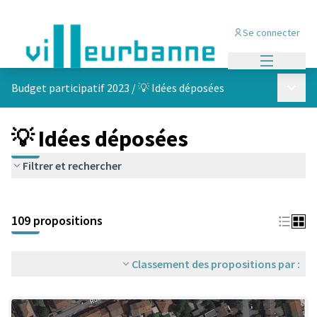
Se connecter
Menu princi
Menu p
Budget participatif 2023
/
💡 Idées déposées
💡 Idées déposées
Filtrer et rechercher
Passer la carte
Leaflet
|
©
OpenStreetMap
contributors
L'élément suivant est une carte qui présente les éléments de cet
+
109 propositions
−
Classement des propositions par :