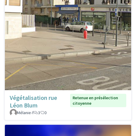
Végétalisation rue
Retenue en présélection
citoyenne
Léon Blum
Mélanie-f
3
0