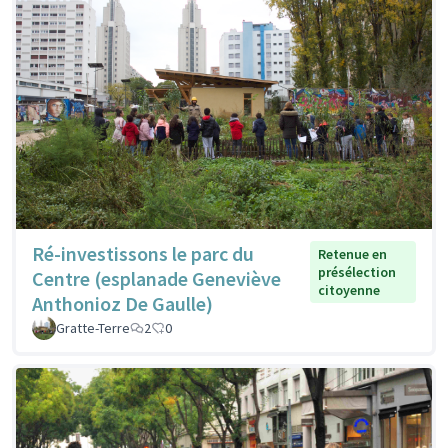
Ré-investissons le parc du
Retenue en
présélection
Centre (esplanade Geneviève
citoyenne
Anthonioz De Gaulle)
Gratte-Terre
2
0