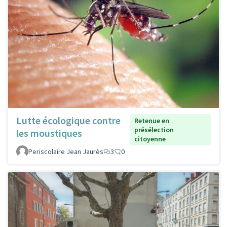
Lutte écologique contre
Retenue en
présélection
les moustiques
citoyenne
Periscolaire Jean Jaurès
3
0