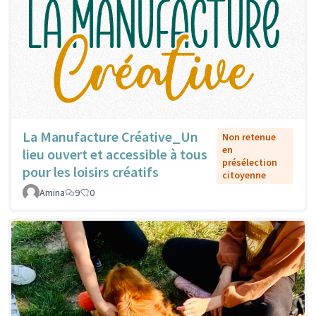
La Manufacture Créative_Un
Non retenue
en
lieu ouvert et accessible à tous
présélection
pour les loisirs créatifs
citoyenne
Amina
9
0