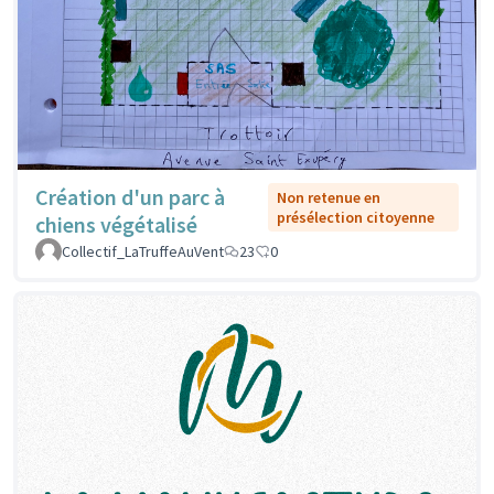
Création d'un parc à
Non retenue en
présélection citoyenne
chiens végétalisé
Collectif_LaTruffeAuVent
23
0