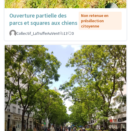
Ouverture partielle des
Non retenue en
présélection
parcs et squares aux chiens
citoyenne
Collectif_LaTruffeAuVent
13
0