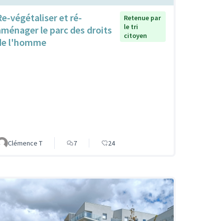
Re-végétaliser et ré-
Retenue par
le tri
aménager le parc des droits
citoyen
de l'homme
Clémence T
7
24