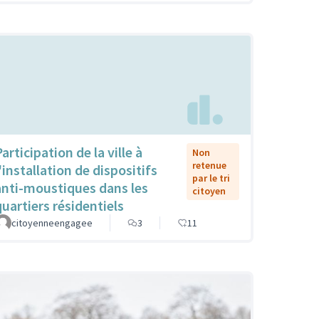
articipation de la ville à
Non
retenue
'installation de dispositifs
par le tri
anti-moustiques dans les
citoyen
quartiers résidentiels
citoyenneengagee
3
11