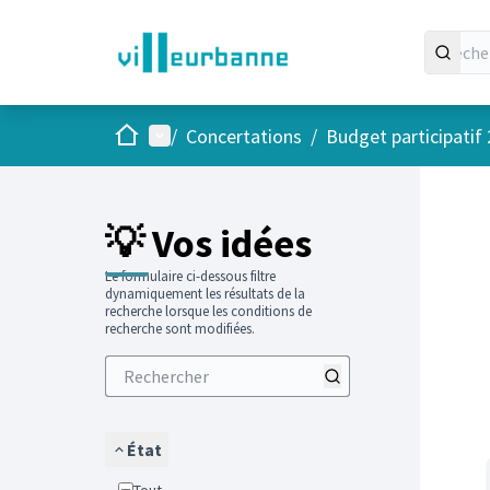
Accueil
Menu principal
/
Concertations
/
Budget participatif
Passer
L'élément
+
−
💡 Vos idées
Le formulaire ci-dessous filtre
dynamiquement les résultats de la
recherche lorsque les conditions de
recherche sont modifiées.
État