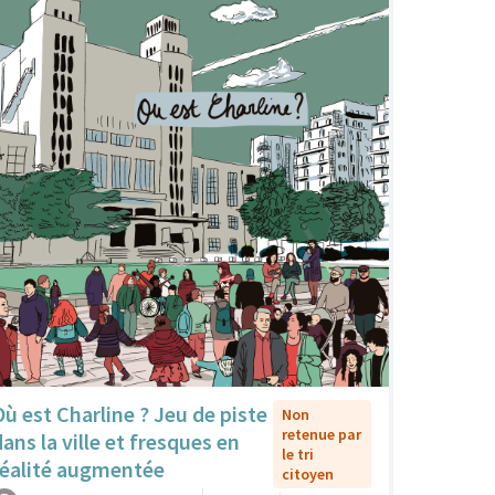
Où est Charline ? Jeu de piste
Non
retenue par
dans la ville et fresques en
le tri
réalité augmentée
citoyen