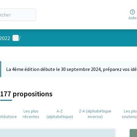
Aide
Menu utilisateur
 2022
/
 la carte
 suivant est une carte qui présente les éléments de cette page comm
La 4ème édition débute le 30 septembre 2024, préparez vos idé
177 propositions
Les plus
A-Z
Z-A (alphabétique
Les pl
Aléatoire
récentes
(alphabétique)
inverse)
soutenu