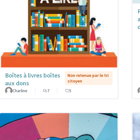
Boîtes à livres boîtes
Non retenue par le tri
citoyen
aux dons
Charline
7
5