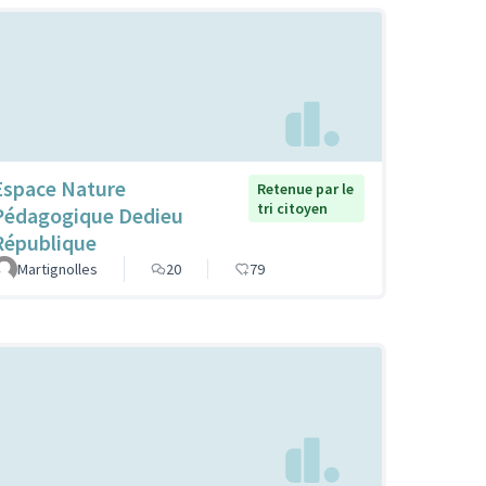
Espace Nature
Retenue par le
tri citoyen
Pédagogique Dedieu
République
Martignolles
20
79