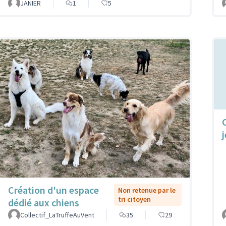
JANIER
1
5
Création d'un espace
Non retenue par le
tri citoyen
dédié aux chiens
Collectif_LaTruffeAuVent
35
29