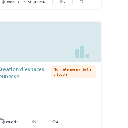
Gwendoline JACQUEMIN
2
0
Creation d'espaces
Non retenue par le tri
citoyen
jeunesse
Bouaziz
1
4