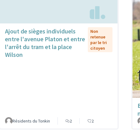
Ajout de sièges individuels
Non
retenue
entre l'avenue Platon et entre
par le tri
l'arrêt du tram et la place
citoyen
Wilson
Résidents du Tonkin
2
2