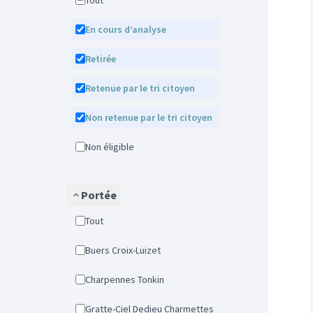
Tout
En cours d’analyse
Retirée
Retenue par le tri citoyen
Non retenue par le tri citoyen
Non éligible
Portée
Tout
Buers Croix-Luizet
Charpennes Tonkin
Gratte-Ciel Dedieu Charmettes