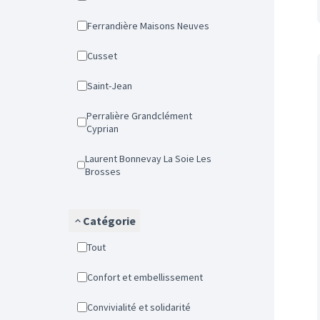
Ferrandière Maisons Neuves
Cusset
Saint-Jean
Perralière Grandclément
Cyprian
Laurent Bonnevay La Soie Les
Brosses
Catégorie
Tout
Confort et embellissement
Convivialité et solidarité