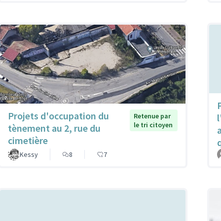
P
Projets d'occupation du
Retenue par
l
le tri citoyen
tènement au 2, rue du
cimetière
Kessy
8
7