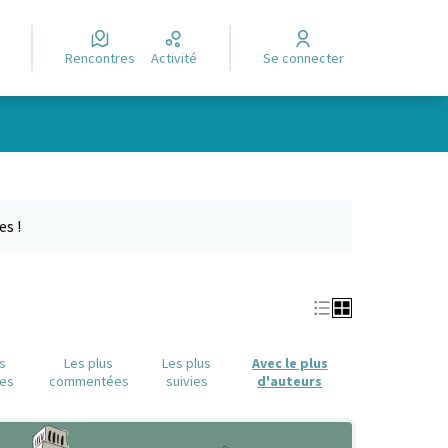
Rencontres
Activité
Se connecter
Leaflet
|
©
OpenStreetMap
contributors
e des points de carte. L'élément peut être utilisé avec un lecteur
es !
us
Les plus
Les plus
Avec le plus
es
commentées
suivies
d'auteurs