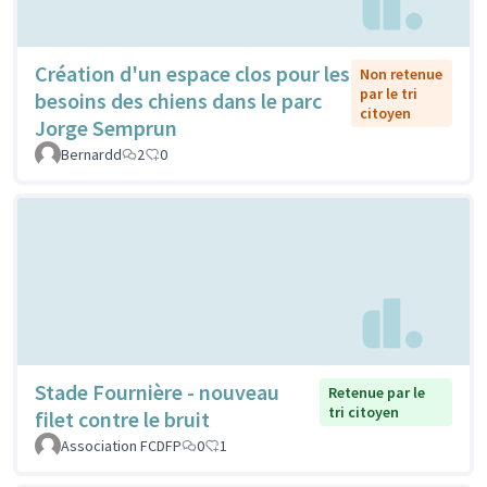
Création d'un espace clos pour les
Non retenue
par le tri
besoins des chiens dans le parc
citoyen
Jorge Semprun
Bernardd
2
0
Stade Fournière - nouveau
Retenue par le
tri citoyen
filet contre le bruit
Association FCDFP
0
1