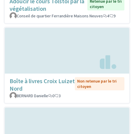
Adoucir le cours Tolstoi par la
Retenue par le tri
citoyen
végétalisation
Conseil de quartier Ferrandière Maisons Neuves
4
9
Boîte à livres Croix Luizet
Non retenue par le tri
citoyen
Nord
BERNARD Danielle
0
3