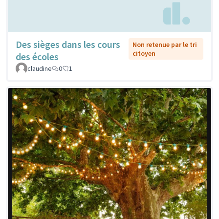
Des sièges dans les cours
Non retenue par le tri
citoyen
des écoles
claudine
0
1