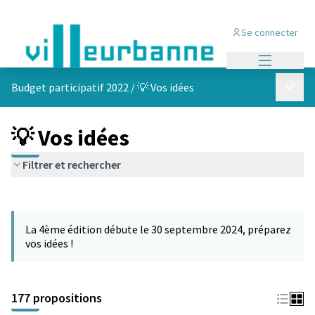
Se connecter
Menu princi
Menu p
Budget participatif 2022
/
💡 Vos idées
💡 Vos idées
Filtrer et rechercher
Passer la carte
Leaflet
|
©
OpenStreetMap
contributors
L'élément suivant est une carte qui présente les éléments de cet
+
La 4ème édition débute le 30 septembre 2024, préparez
−
vos idées !
177 propositions