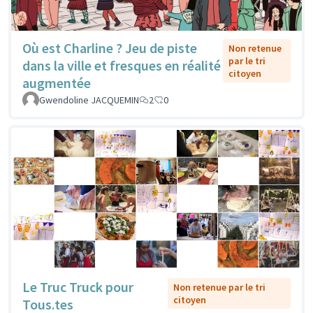
Où est Charline ? Jeu de piste
Non retenue
par le tri
dans la ville et fresques en réalité
citoyen
augmentée
Gwendoline JACQUEMIN
2
0
Le Truc Truck pour
Non retenue par le tri
citoyen
Tous.tes