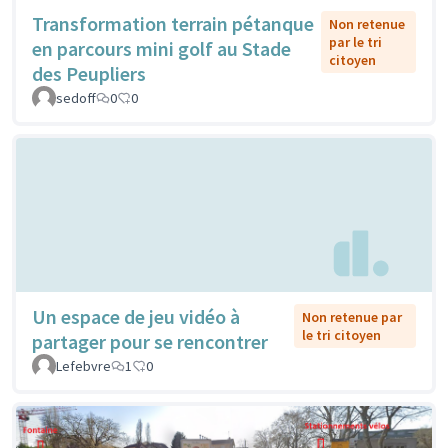
Transformation terrain pétanque
Non retenue
par le tri
en parcours mini golf au Stade
citoyen
des Peupliers
sedoff
0
0
Un espace de jeu vidéo à
Non retenue par
le tri citoyen
partager pour se rencontrer
Lefebvre
1
0