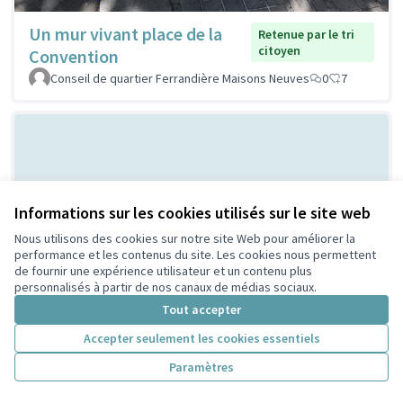
Un mur vivant place de la
Retenue par le tri
citoyen
Convention
Conseil de quartier Ferrandière Maisons Neuves
0
7
Informations sur les cookies utilisés sur le site web
Nous utilisons des cookies sur notre site Web pour améliorer la
performance et les contenus du site. Les cookies nous permettent
de fournir une expérience utilisateur et un contenu plus
Bal Populaire place Lazare
Non retenue par le tri
personnalisés à partir de nos canaux de médias sociaux.
citoyen
Goujon
Tout accepter
MERMET
0
0
Accepter seulement les cookies essentiels
Paramètres