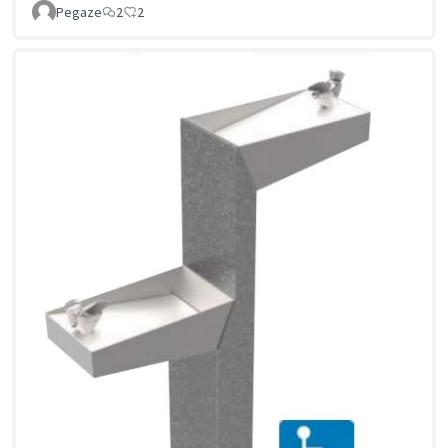
Pegaze
2
2