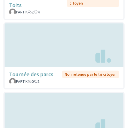
citoyen
Toits
PART K
2
4
Tournée des parcs
Non retenue par le tri citoyen
PART K
0
1