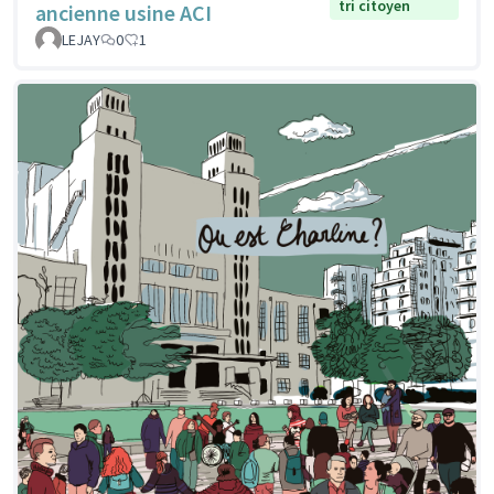
tri citoyen
ancienne usine ACI
LEJAY
0
1