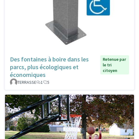
Des fontaines à boire dans les
Retenue par
le tri
parcs, plus écologiques et
citoyen
économiques
TERRASSE
1
5