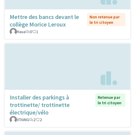
Mettre des bancs devant le
Non retenue par
le tri citoyen
collège Morice Leroux
Haua
0
1
Installer des parkings à
Retenue par
le tri citoyen
trottinette/ trottinette
électrique/vélo
VTAING
2
2