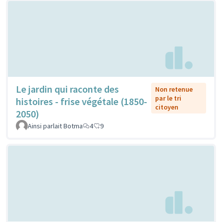
Le jardin qui raconte des
Non retenue
par le tri
histoires - frise végétale (1850-
citoyen
2050)
Ainsi parlait Botma
4
9