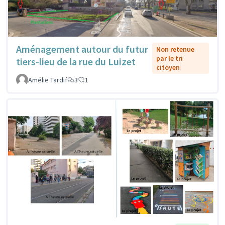
Aménagement autour du futur
Non retenue
par le tri
tiers-lieu de la rue du Luizet
citoyen
Amélie Tardif
3
1