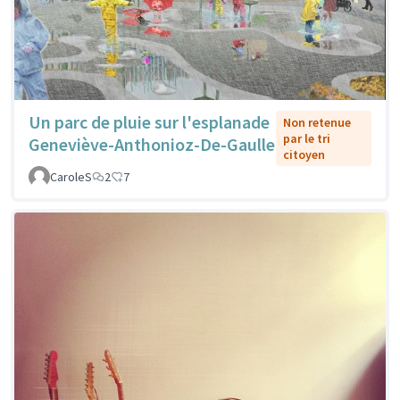
Un parc de pluie sur l'esplanade
Non retenue
par le tri
Geneviève-Anthonioz-De-Gaulle
citoyen
CaroleS
2
7