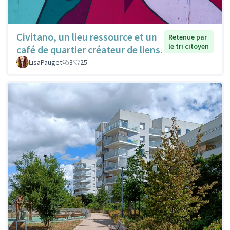
Civitano, un lieu ressource et un
Retenue par
le tri citoyen
café de quartier créateur de liens.
LisaPauget
3
25