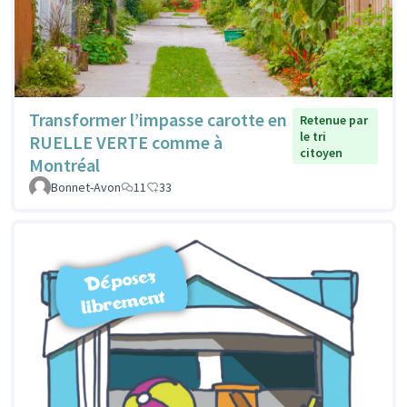
Transformer l’impasse carotte en
Retenue par
le tri
RUELLE VERTE comme à
citoyen
Montréal
Bonnet-Avon
11
33