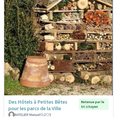
Des Hôtels à Petites Bêtes
Retenue par le
tri citoyen
pour les parcs de la Ville
BATELIER Manuel
2
5