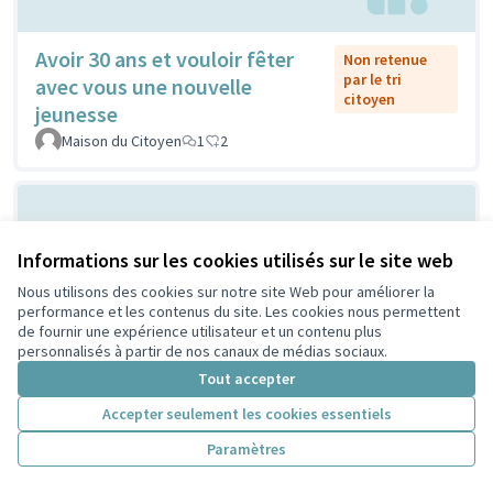
Avoir 30 ans et vouloir fêter
Non retenue
par le tri
avec vous une nouvelle
citoyen
jeunesse
Maison du Citoyen
1
2
Informations sur les cookies utilisés sur le site web
Nous utilisons des cookies sur notre site Web pour améliorer la
performance et les contenus du site. Les cookies nous permettent
de fournir une expérience utilisateur et un contenu plus
personnalisés à partir de nos canaux de médias sociaux.
Vilain grand cône de béton ou
Tout accepter
Non retenue
par le tri
atelier de création et
Accepter seulement les cookies essentiels
citoyen
d'expression ...?
Paramètres
Sylvie Orkisz
2
3