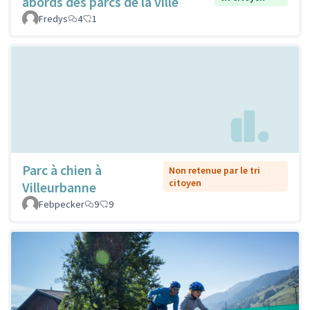
abords des parcs de la ville
Fredys
4
1
Parc à chien à
Non retenue par le tri
citoyen
Villeurbanne
Febpecker
9
9