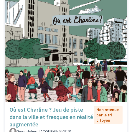
Où est Charline ? Jeu de piste
Non retenue
par le tri
dans la ville et fresques en réalité
citoyen
augmentée
Gwendoline JACQUEMIN
2
0