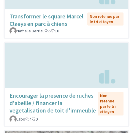
Transformer le square Marcel
Non retenue par
le tri citoyen
Claeys en parc à chiens
Nathalie Berriau
5
10
Encourager la presence de ruches
Non
retenue
d'abeille / financer la
par le tri
vegetalisation de toit d'immeuble
citoyen
Labo
4
9