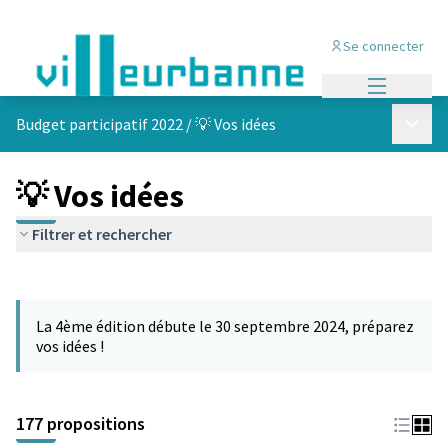
Se connecter
Menu princi
Menu p
Budget participatif 2022
/
💡 Vos idées
💡 Vos idées
Filtrer et rechercher
Passer la carte
Leaflet
|
©
OpenStreetMap
contributors
L'élément suivant est une carte qui présente les éléments de cet
+
La 4ème édition débute le 30 septembre 2024, préparez
−
vos idées !
177 propositions