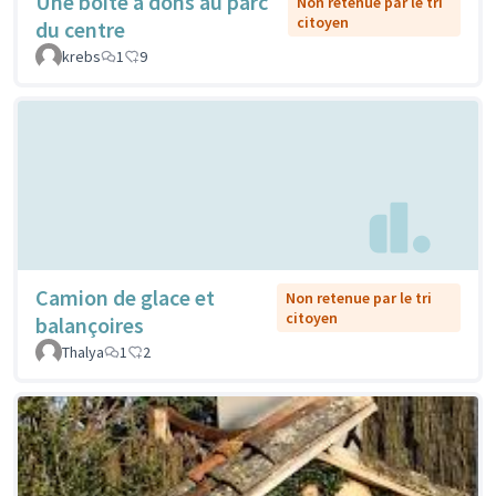
Une boîte à dons au parc
Non retenue par le tri
citoyen
du centre
krebs
1
9
Camion de glace et
Non retenue par le tri
citoyen
balançoires
Thalya
1
2