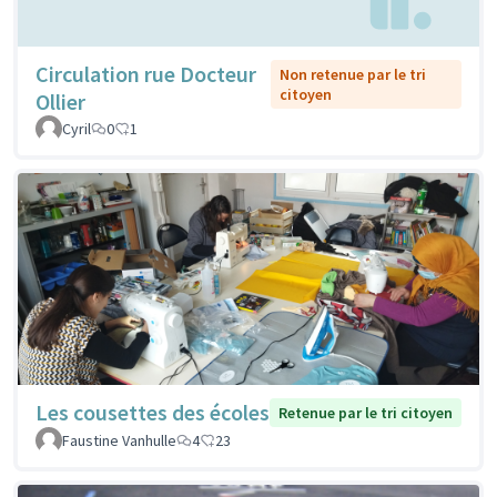
Circulation rue Docteur
Non retenue par le tri
citoyen
Ollier
Cyril
0
1
Les cousettes des écoles
Retenue par le tri citoyen
Faustine Vanhulle
4
23