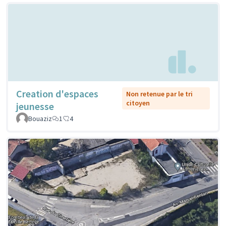
Creation d'espaces
Non retenue par le tri
citoyen
jeunesse
Bouaziz
1
4