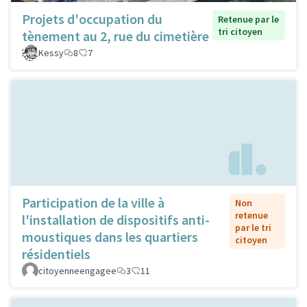
Projets d'occupation du
Retenue par le
tri citoyen
tènement au 2, rue du cimetière
Kessy
8
7
Participation de la ville à
Non
retenue
l'installation de dispositifs anti-
par le tri
moustiques dans les quartiers
citoyen
résidentiels
citoyenneengagee
3
11