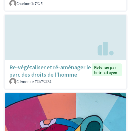
Charline
7
5
Re-végétaliser et ré-aménager le
Retenue par
le tri citoyen
parc des droits de l'homme
Clémence T
7
24