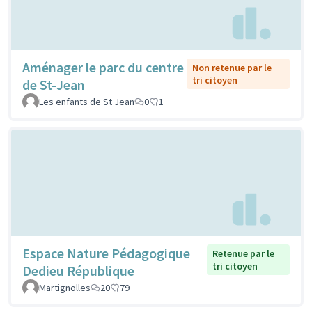
Aménager le parc du centre
Non retenue par le
tri citoyen
de St-Jean
Les enfants de St Jean
0
1
Espace Nature Pédagogique
Retenue par le
tri citoyen
Dedieu République
Martignolles
20
79