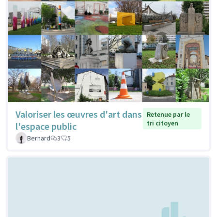
Valoriser les œuvres d'art dans
Retenue par le
tri citoyen
l'espace public
Bernard
3
5