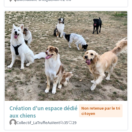
Création d'un espace dédié
Non retenue par le tri
citoyen
aux chiens
Collectif_LaTruffeAuVent
35
29