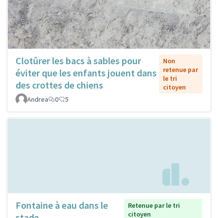
Clotûrer les bacs à sables pour
Non
retenue par
éviter que les enfants jouent dans
le tri
des crottes de chiens
citoyen
Andrea
0
5
Fontaine à eau dans le
Retenue par le tri
citoyen
stade