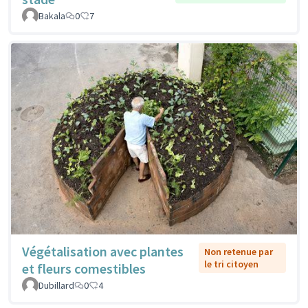
Bakala
0
7
Végétalisation avec plantes
Non retenue par
le tri citoyen
et fleurs comestibles
Dubillard
0
4