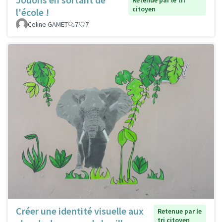
Retenue par le tri
citoyen
l'école !
Celine GAMET
7
7
Créer une identité visuelle aux
Retenue par le
tri citoyen