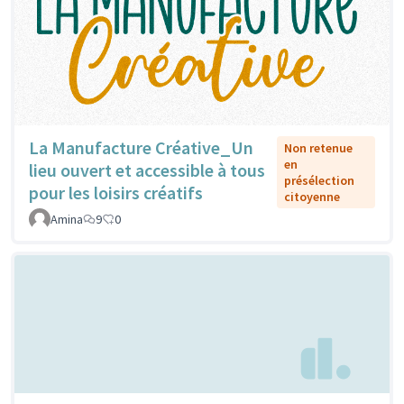
La Manufacture Créative_Un
Non retenue
en
lieu ouvert et accessible à tous
présélection
pour les loisirs créatifs
citoyenne
Amina
9
0