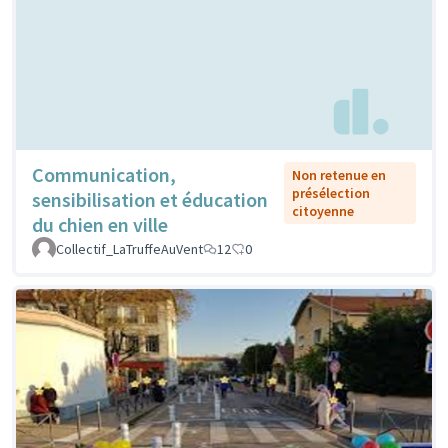
Communication,
Non retenue en
présélection
sensibilisation et éducation
citoyenne
du chien en ville
Collectif_LaTruffeAuVent
12
0