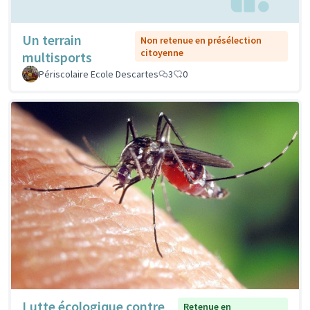
Un terrain
Non retenue en présélection
citoyenne
multisports
Périscolaire Ecole Descartes
3
0
Lutte écologique contre
Retenue en