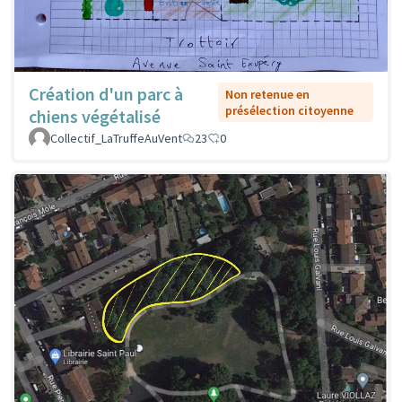
Création d'un parc à
Non retenue en
présélection citoyenne
chiens végétalisé
Collectif_LaTruffeAuVent
23
0