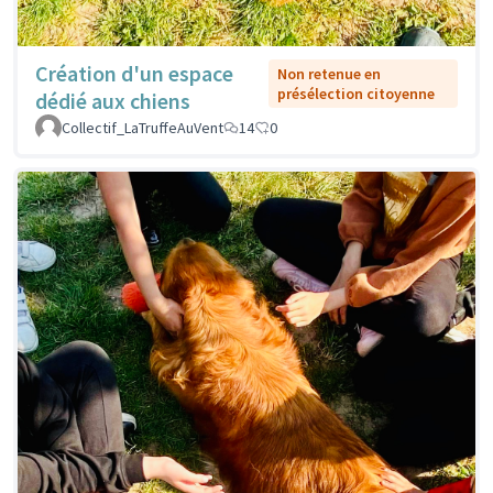
Création d'un espace
Non retenue en
présélection citoyenne
dédié aux chiens
Collectif_LaTruffeAuVent
14
0