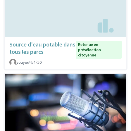
Source d'eau potable dans
Retenue en
présélection
tous les parcs
citoyenne
youyou
4
0