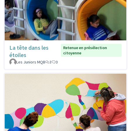
La tête dans les
Retenue en présélection
citoyenne
étoiles
Les Juniors MQB
3
0