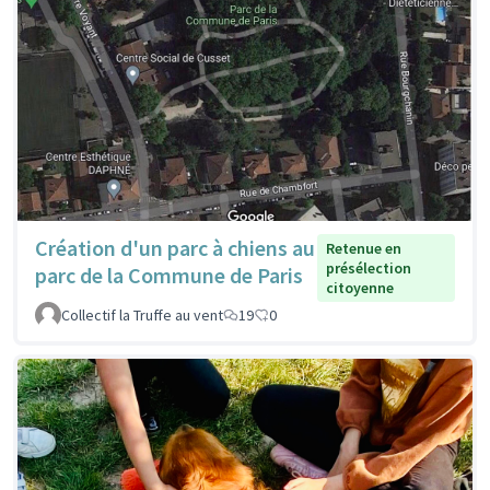
Création d'un parc à chiens au
Retenue en
présélection
parc de la Commune de Paris
citoyenne
Collectif la Truffe au vent
19
0