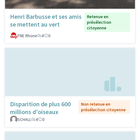
Henri Barbusse et ses amis
Retenue en
présélection
se mettent au vert
citoyenne
FNE Rhone
4
0
Disparition de plus 600
Non retenue en
présélection citoyenne
millions d'oiseaux
SCHALL
4
0