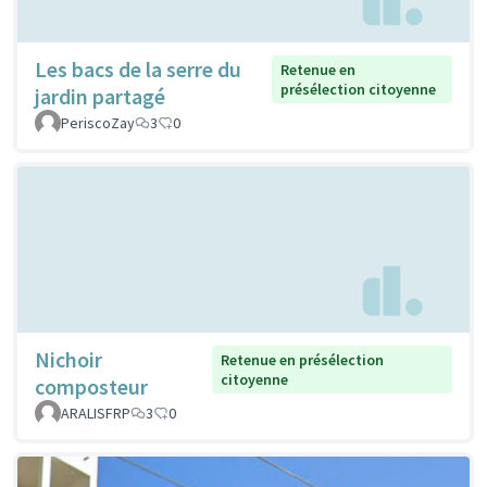
Les bacs de la serre du
Retenue en
présélection citoyenne
jardin partagé
PeriscoZay
3
0
Nichoir
Retenue en présélection
citoyenne
composteur
ARALISFRP
3
0