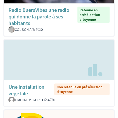
Radio BuersVibes une radio
Retenue en
présélection
qui donne la parole à ses
citoyenne
habitants
COL SONIA
4
0
Une installation
Non retenue en présélection
citoyenne
vegetale
TIMELINE VEGETALE
4
0