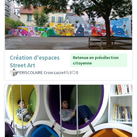
Création d'espaces
Retenue en présélection
citoyenne
Street Art
PERISCOLAIRE Croix-Luizet
3
0