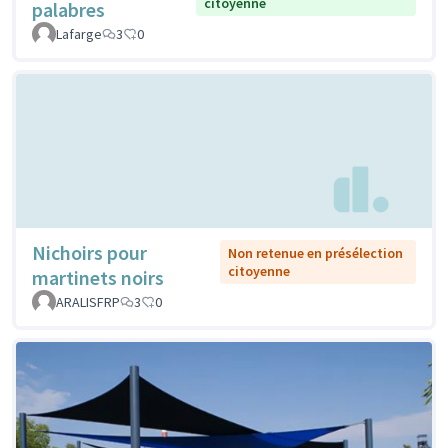
citoyenne
palabres
Lafarge
3
0
Nichoirs pour
Non retenue en présélection
citoyenne
martinets noirs
ARALISFRP
3
0