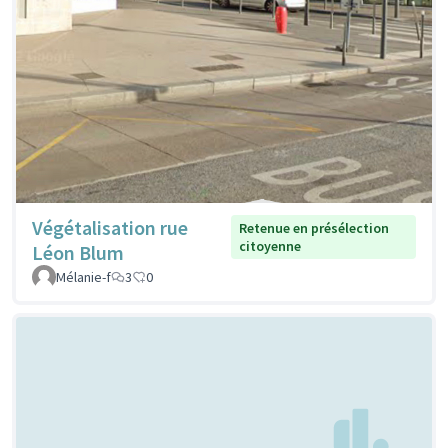
Végétalisation rue
Retenue en présélection
citoyenne
Léon Blum
Mélanie-f
3
0