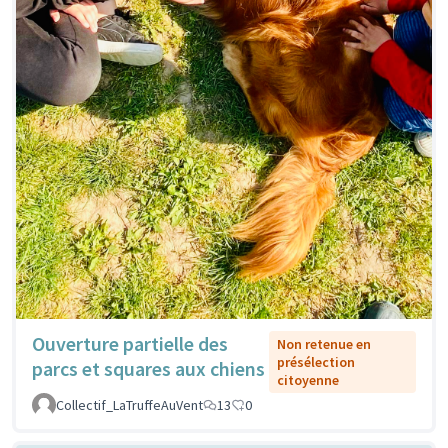
Ouverture partielle des
Non retenue en
présélection
parcs et squares aux chiens
citoyenne
Collectif_LaTruffeAuVent
13
0