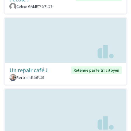
Celine GAMET
7
7
Un repair café !
Retenue par le tri citoyen
Bertrand
6
9