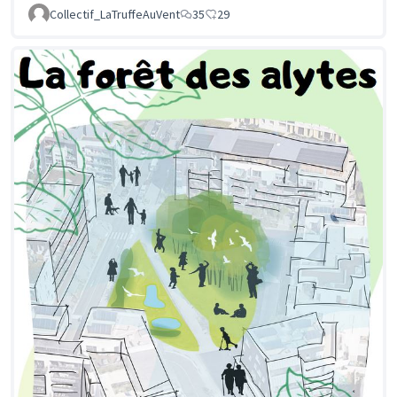
Collectif_LaTruffeAuVent
35
29