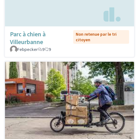
Parc à chien à
Non retenue par le tri
citoyen
Villeurbanne
Febpecker
9
9