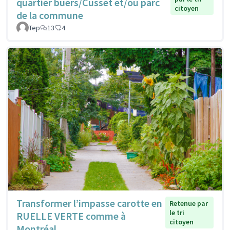
quartier buers/Cusset et/ou parc
citoyen
de la commune
Tep
13
4
Transformer l’impasse carotte en
Retenue par
le tri
RUELLE VERTE comme à
citoyen
Montréal