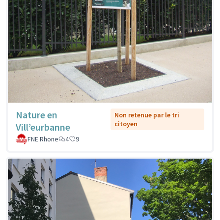
Nature en
Non retenue par le tri
citoyen
Vill’eurbanne
FNE Rhone
4
9