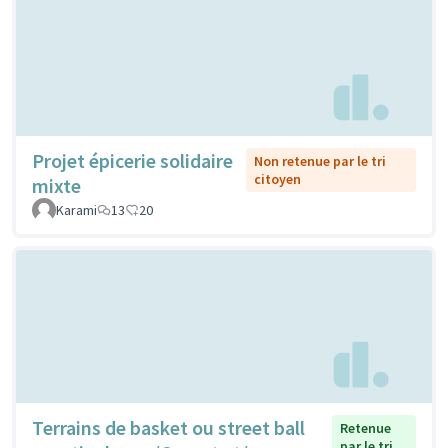
Projet épicerie solidaire
Non retenue par le tri
citoyen
mixte
Karami
13
20
Terrains de basket ou street ball
Retenue
par le tri