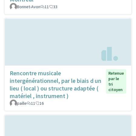
Bonnet-Avon
11
33
Rencontre musicale
Retenue
par le
intergénérationnel, par le biais d un
tri
lieu ( local ) ou structure adaptée (
citoyen
matériel , instrument )
paille
11
16