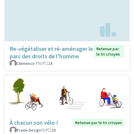
Re-végétaliser et ré-aménager le
Retenue par
le tri citoyen
parc des droits de l'homme
Clémence T
7
24
À chacun son vélo !
Retenue par le tri citoyen
Praxie Design
7
20