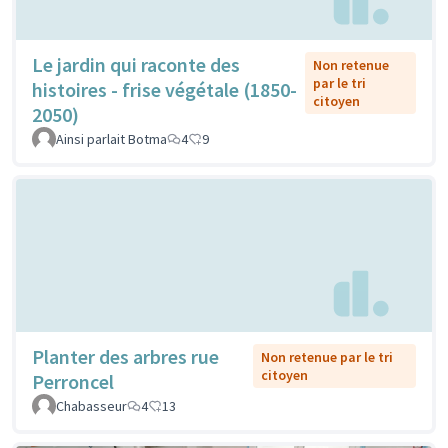
Le jardin qui raconte des
Non retenue
par le tri
histoires - frise végétale (1850-
citoyen
2050)
Ainsi parlait Botma
4
9
Planter des arbres rue
Non retenue par le tri
citoyen
Perroncel
Chabasseur
4
13