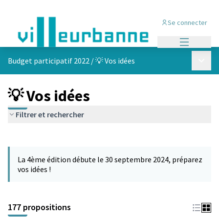
Se connecter
Menu princi
Menu p
Budget participatif 2022
/
💡 Vos idées
💡 Vos idées
Filtrer et rechercher
Passer la carte
Leaflet
|
©
OpenStreetMap
contributors
L'élément suivant est une carte qui présente les éléments de cet
+
La 4ème édition débute le 30 septembre 2024, préparez
−
vos idées !
177 propositions