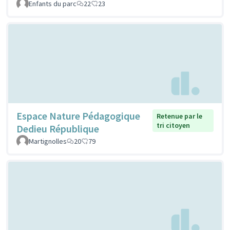
Enfants du parc
22
23
Espace Nature Pédagogique
Retenue par le
tri citoyen
Dedieu République
Martignolles
20
79