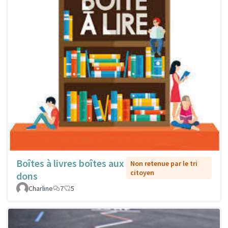
Boîtes à livres boîtes aux
Non retenue par le tri
citoyen
dons
Charline
7
5