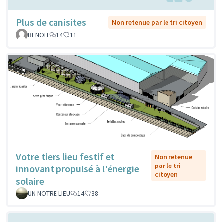
Plus de canisites
Non retenue par le tri citoyen
BENOIT
14
11
Votre tiers lieu festif et
Non retenue
par le tri
innovant propulsé à l'énergie
citoyen
solaire
UN NOTRE LIEU
14
38