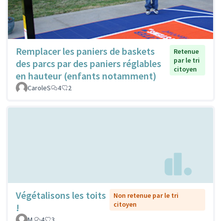
Remplacer les paniers de baskets
Retenue
par le tri
des parcs par des paniers réglables
citoyen
en hauteur (enfants notamment)
CaroleS
4
2
Végétalisons les toits
Non retenue par le tri
citoyen
!
M.
4
3