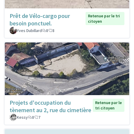
Prêt de Vélo-cargo pour
Retenue par le tri
citoyen
besoin ponctuel.
Yves Dubillard
8
8
Projets d'occupation du
Retenue par le
tri citoyen
tènement au 2, rue du cimetière
Kessy
8
7