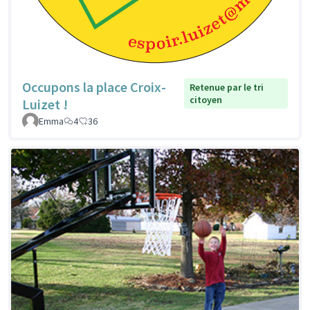
Occupons la place Croix-
Retenue par le tri
citoyen
Luizet !
Emma
4
36