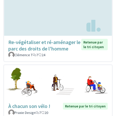
Re-végétaliser et ré-aménager le
Retenue par
le tri citoyen
parc des droits de l'homme
Clémence T
7
24
À chacun son vélo !
Retenue par le tri citoyen
Praxie Design
7
20