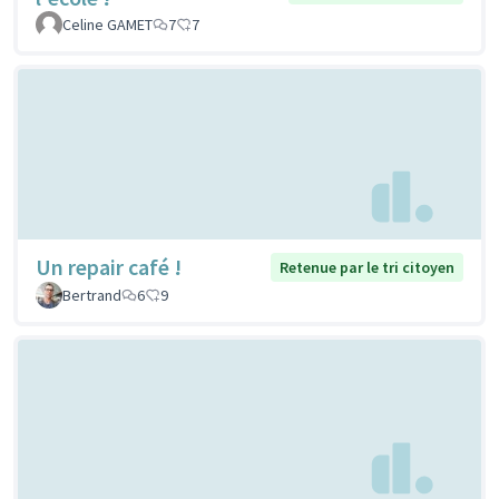
Celine GAMET
7
7
Un repair café !
Retenue par le tri citoyen
Bertrand
6
9