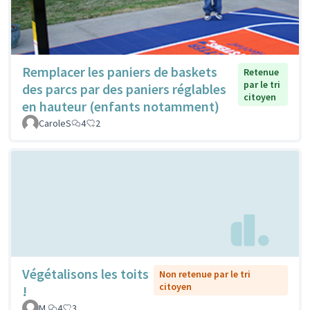
Remplacer les paniers de baskets
Retenue
par le tri
des parcs par des paniers réglables
citoyen
en hauteur (enfants notamment)
CaroleS
4
2
Végétalisons les toits
Non retenue par le tri
citoyen
!
M.
4
3