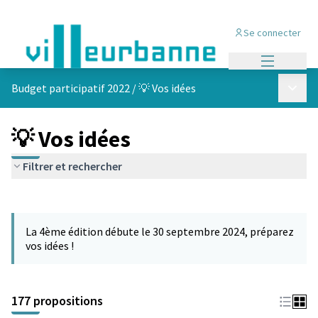
Se connecter
Menu princi
Menu p
Budget participatif 2022
/
💡 Vos idées
💡 Vos idées
Filtrer et rechercher
Passer la carte
Leaflet
|
©
OpenStreetMap
contributors
L'élément suivant est une carte qui présente les éléments de cet
+
La 4ème édition débute le 30 septembre 2024, préparez
−
vos idées !
177 propositions