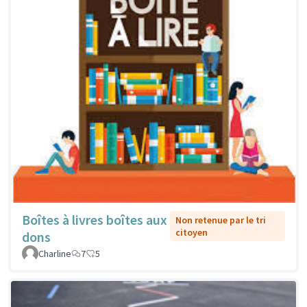
Boîtes à livres boîtes aux
Non retenue par le tri
citoyen
dons
Charline
7
5