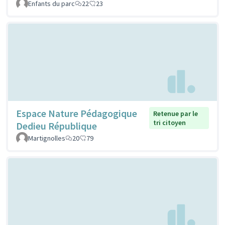
Enfants du parc
22
23
Espace Nature Pédagogique
Retenue par le
tri citoyen
Dedieu République
Martignolles
20
79