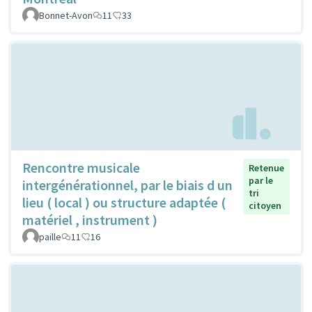
Bonnet-Avon
11
33
Rencontre musicale
Retenue
par le
intergénérationnel, par le biais d un
tri
lieu ( local ) ou structure adaptée (
citoyen
matériel , instrument )
paille
11
16