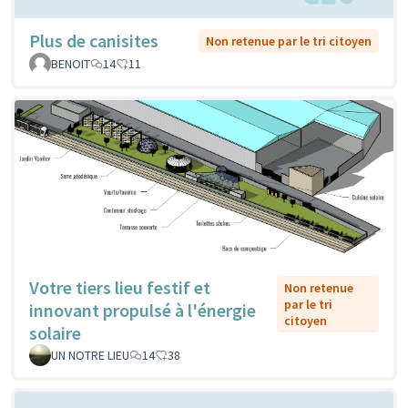
Plus de canisites
Non retenue par le tri citoyen
BENOIT
14
11
Votre tiers lieu festif et
Non retenue
par le tri
innovant propulsé à l'énergie
citoyen
solaire
UN NOTRE LIEU
14
38