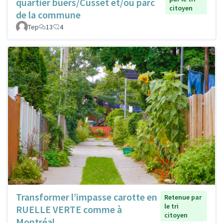
quartier buers/Cusset et/ou parc
citoyen
de la commune
Tep
13
4
Transformer l’impasse carotte en
Retenue par
le tri
RUELLE VERTE comme à
citoyen
Montréal