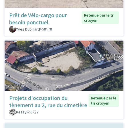
Prêt de Vélo-cargo pour
Retenue par le tri
citoyen
besoin ponctuel.
Yves Dubillard
8
8
Projets d'occupation du
Retenue par le
tri citoyen
tènement au 2, rue du cimetière
Kessy
8
7