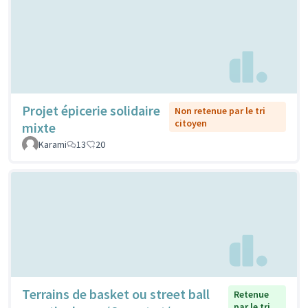
Projet épicerie solidaire
Non retenue par le tri
citoyen
mixte
Karami
13
20
Terrains de basket ou street ball
Retenue
par le tri