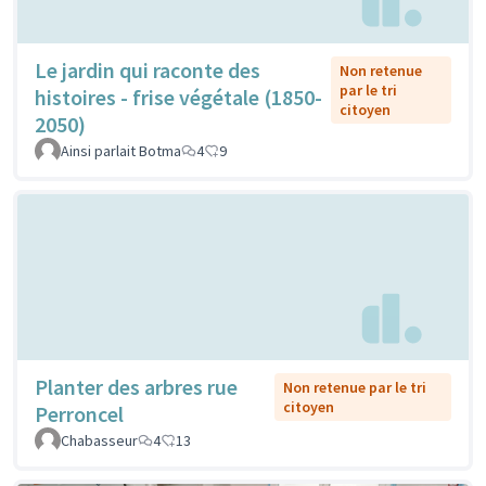
Le jardin qui raconte des
Non retenue
par le tri
histoires - frise végétale (1850-
citoyen
2050)
Ainsi parlait Botma
4
9
Planter des arbres rue
Non retenue par le tri
citoyen
Perroncel
Chabasseur
4
13