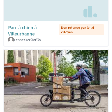
Parc à chien à
Non retenue par le tri
citoyen
Villeurbanne
Febpecker
9
9