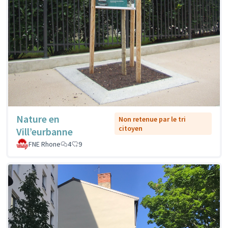
Nature en
Non retenue par le tri
citoyen
Vill’eurbanne
FNE Rhone
4
9