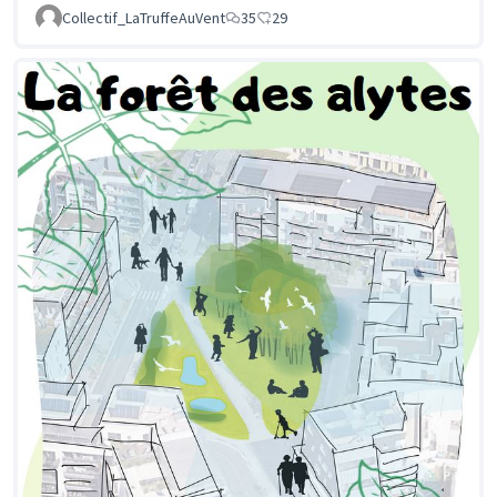
Collectif_LaTruffeAuVent
35
29