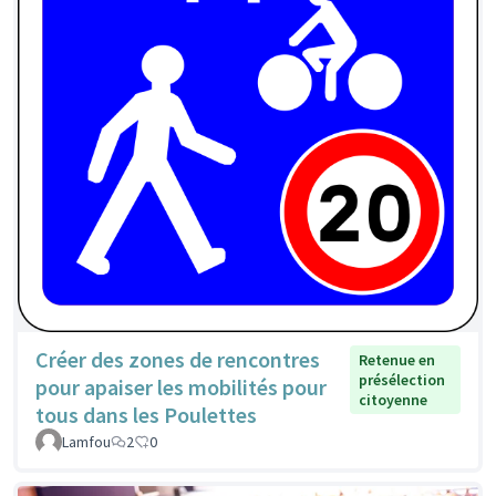
Créer des zones de rencontres
Retenue en
présélection
pour apaiser les mobilités pour
citoyenne
tous dans les Poulettes
Lamfou
2
0