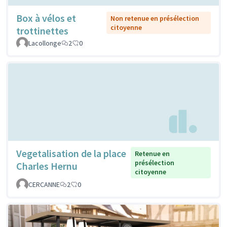
Box à vélos et
Non retenue en présélection
citoyenne
trottinettes
Lacollonge
2
0
Vegetalisation de la place
Retenue en
présélection
Charles Hernu
citoyenne
CERCANNE
2
0