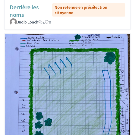
Derrière les
Non retenue en présélection
citoyenne
noms
Judib Loach
2
0