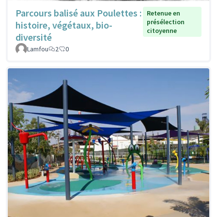
Parcours balisé aux Poulettes :
Retenue en
présélection
histoire, végétaux, bio-
citoyenne
diversité
Lamfou
2
0