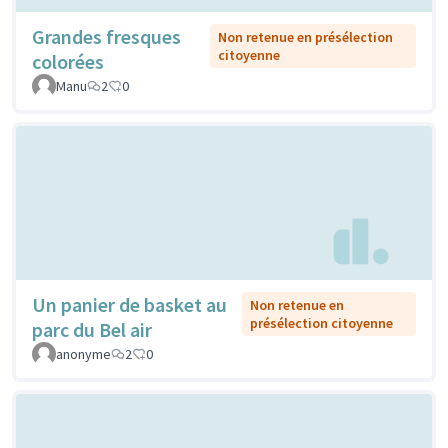
Grandes fresques
Non retenue en présélection
citoyenne
colorées
Manu
2
0
Un panier de basket au
Non retenue en
présélection citoyenne
parc du Bel air
anonyme
2
0