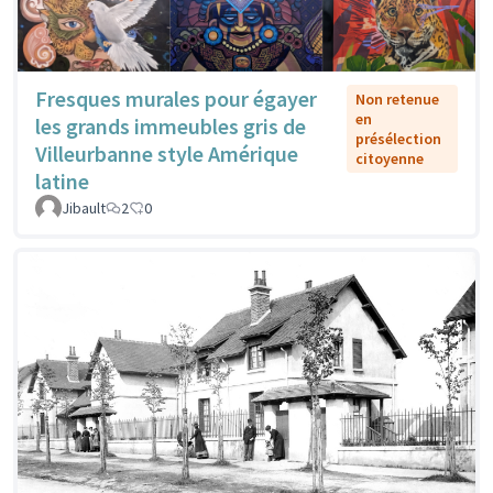
Fresques murales pour égayer
Non retenue
en
les grands immeubles gris de
présélection
Villeurbanne style Amérique
citoyenne
latine
Jibault
2
0