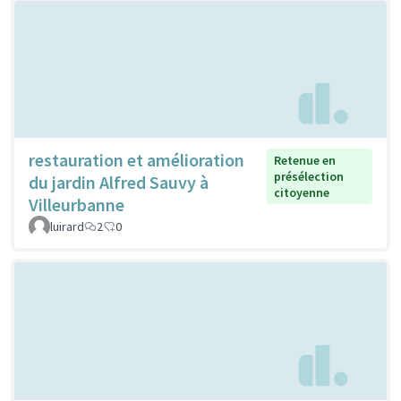
restauration et amélioration
Retenue en
présélection
du jardin Alfred Sauvy à
citoyenne
Villeurbanne
luirard
2
0