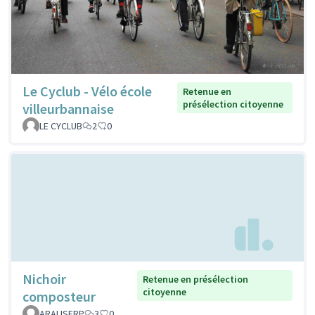
Le Cyclub - Vélo école
Retenue en
présélection citoyenne
villeurbannaise
LE CYCLUB
2
0
Nichoir
Retenue en présélection
citoyenne
composteur
ARALISFRP
3
0