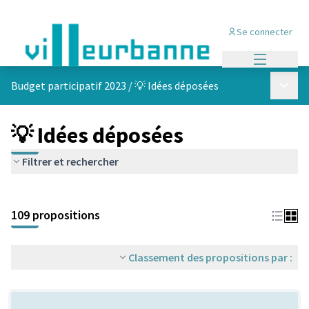
Se connecter
Menu princi
Menu p
Budget participatif 2023
/
💡 Idées déposées
💡 Idées déposées
Filtrer et rechercher
Passer la carte
Leaflet
|
©
OpenStreetMap
contributors
L'élément suivant est une carte qui présente les éléments de cet
+
109 propositions
−
Classement des propositions par :