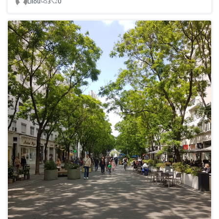
Lilou
3
0