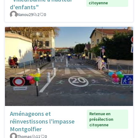
citoyenne
d'enfants"
Nanou29
2
0
Aménageons et
Retenue en
présélection
réinvestissons l'impasse
citoyenne
Montgolfier
Thomas
11
0