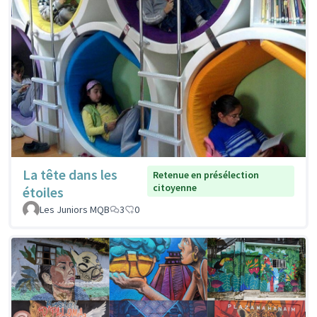
La tête dans les
Retenue en présélection
citoyenne
étoiles
Les Juniors MQB
3
0