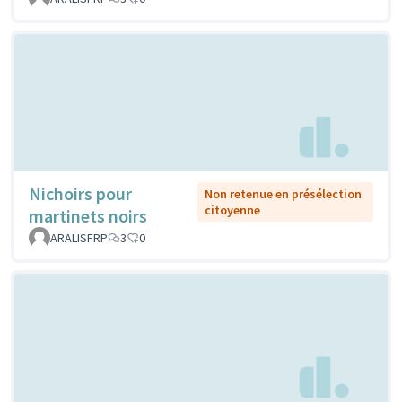
Nichoirs pour
Non retenue en présélection
citoyenne
martinets noirs
ARALISFRP
3
0