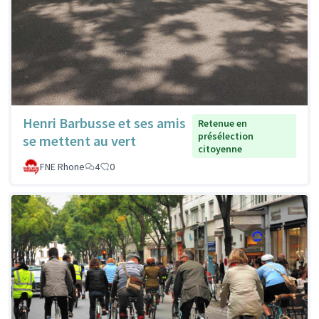
Henri Barbusse et ses amis
Retenue en
présélection
se mettent au vert
citoyenne
FNE Rhone
4
0