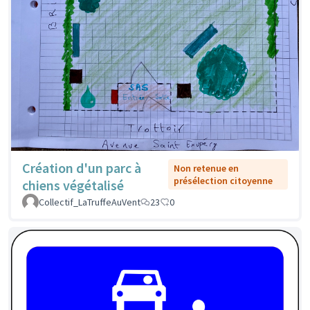
Création d'un parc à
Non retenue en
présélection citoyenne
chiens végétalisé
Collectif_LaTruffeAuVent
23
0