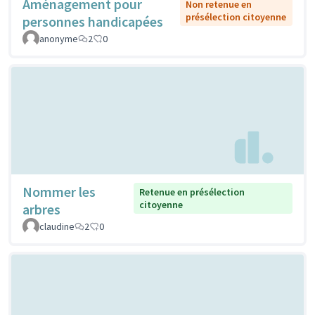
Aménagement pour
Non retenue en
présélection citoyenne
personnes handicapées
anonyme
2
0
Nommer les
Retenue en présélection
citoyenne
arbres
claudine
2
0