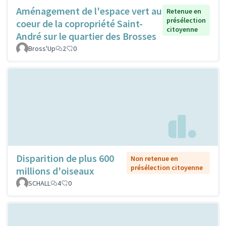
Aménagement de l'espace vert au
Retenue en
présélection
coeur de la copropriété Saint-
citoyenne
André sur le quartier des Brosses
Bross'Up
2
0
Disparition de plus 600
Non retenue en
présélection citoyenne
millions d'oiseaux
SCHALL
4
0