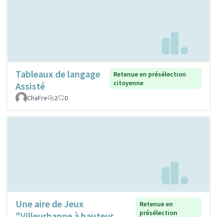
Tableaux de langage
Retenue en présélection
citoyenne
Assisté
ChaFre
2
0
Une aire de Jeux
Retenue en
présélection
"Villeurbanne à hauteur