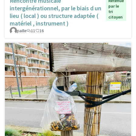
Rencontre musicale
Retenue
par le
intergénérationnel, par le biais d un
tri
lieu ( local ) ou structure adaptée (
citoyen
matériel , instrument )
paille
11
16