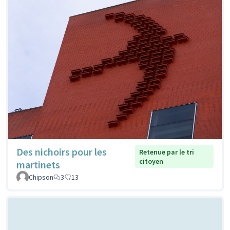
Des nichoirs pour les
Retenue par le tri
citoyen
martinets
Chipson
3
13