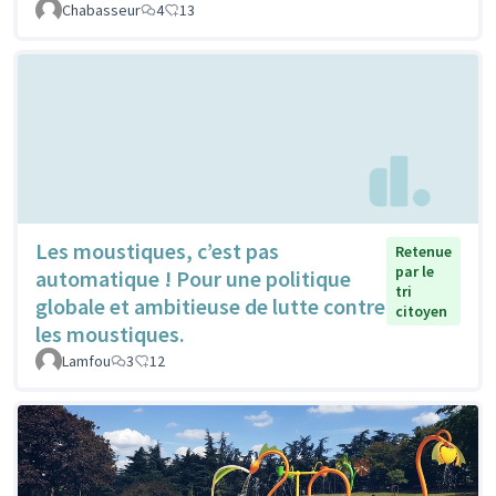
Chabasseur
4
13
Les moustiques, c’est pas
Retenue
par le
automatique ! Pour une politique
tri
globale et ambitieuse de lutte contre
citoyen
les moustiques.
Lamfou
3
12