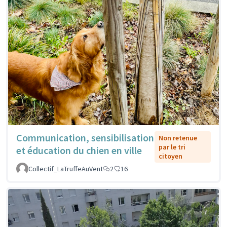
Communication, sensibilisation
Non retenue
par le tri
et éducation du chien en ville
citoyen
Collectif_LaTruffeAuVent
2
16