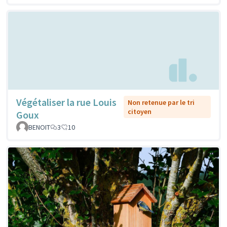
Végétaliser la rue Louis
Non retenue par le tri
citoyen
Goux
BENOIT
3
10