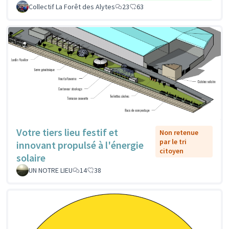
Collectif La Forêt des Alytes
23
63
Votre tiers lieu festif et
Non retenue
par le tri
innovant propulsé à l'énergie
citoyen
solaire
UN NOTRE LIEU
14
38