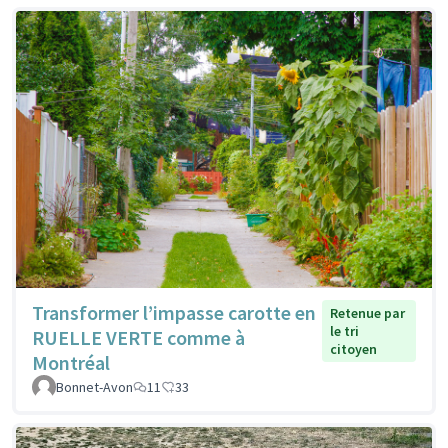
Transformer l’impasse carotte en
Retenue par
le tri
RUELLE VERTE comme à
citoyen
Montréal
Bonnet-Avon
11
33