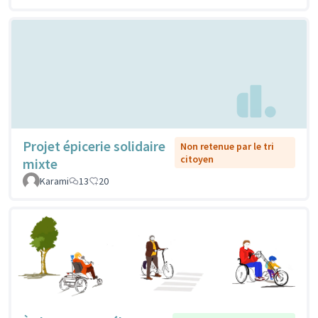
Projet épicerie solidaire
Non retenue par le tri
citoyen
mixte
Karami
13
20