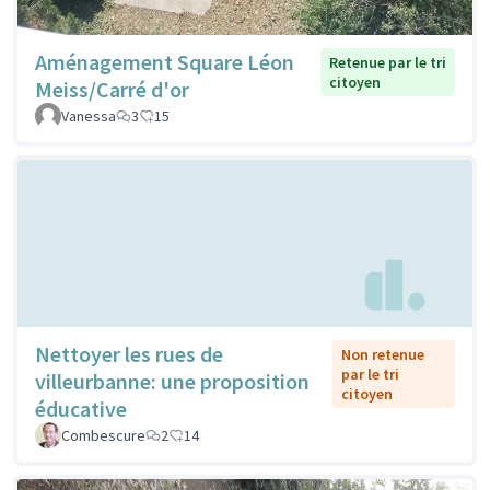
Aménagement Square Léon
Retenue par le tri
citoyen
Meiss/Carré d'or
Vanessa
3
15
Nettoyer les rues de
Non retenue
par le tri
villeurbanne: une proposition
citoyen
éducative
Combescure
2
14