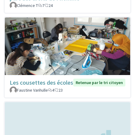
Clémence T
7
24
Les cousettes des écoles
Retenue par le tri citoyen
Faustine Vanhulle
4
23