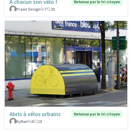
À chacun son vélo !
Retenue par le tri citoyen
Praxie Design
7
20
Abris à vélos urbains
Retenue par le tri citoyen
Kyllian
6
18