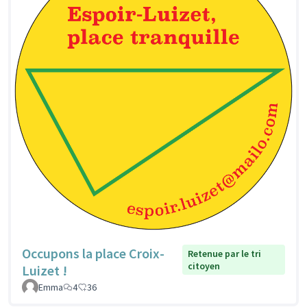
Occupons la place Croix-
Retenue par le tri
citoyen
Luizet !
Emma
4
36