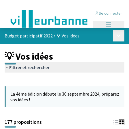
Se connecter
Menu princi
Menu p
Budget participatif 2022
/
💡 Vos idées
💡 Vos idées
Filtrer et rechercher
Passer la carte
Leaflet
|
©
OpenStreetMap
contributors
L'élément suivant est une carte qui présente les éléments de cet
+
La 4ème édition débute le 30 septembre 2024, préparez
−
vos idées !
177 propositions