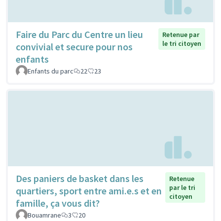
Faire du Parc du Centre un lieu
Retenue par
le tri citoyen
convivial et secure pour nos
enfants
Enfants du parc
22
23
Des paniers de basket dans les
Retenue
par le tri
quartiers, sport entre ami.e.s et en
citoyen
famille, ça vous dit?
Bouamrane
3
20