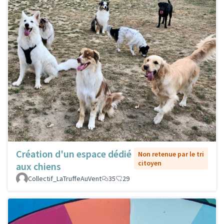
Création d'un espace dédié
Non retenue par le tri
citoyen
aux chiens
Collectif_LaTruffeAuVent
35
29