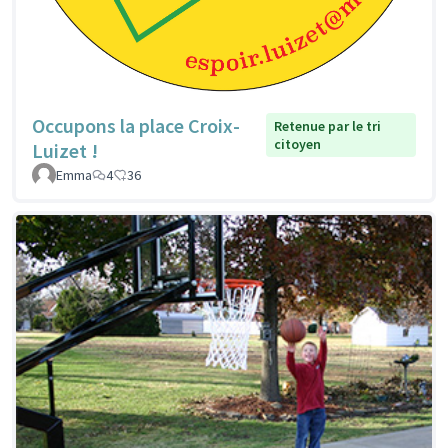
Occupons la place Croix-
Retenue par le tri
citoyen
Luizet !
Emma
4
36