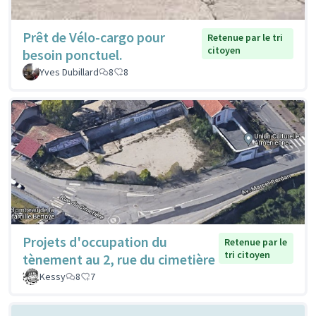
Prêt de Vélo-cargo pour
Retenue par le tri
citoyen
besoin ponctuel.
Yves Dubillard
8
8
Projets d'occupation du
Retenue par le
tri citoyen
tènement au 2, rue du cimetière
Kessy
8
7