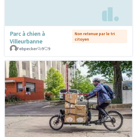
Parc à chien à
Non retenue par le tri
citoyen
Villeurbanne
Febpecker
9
9