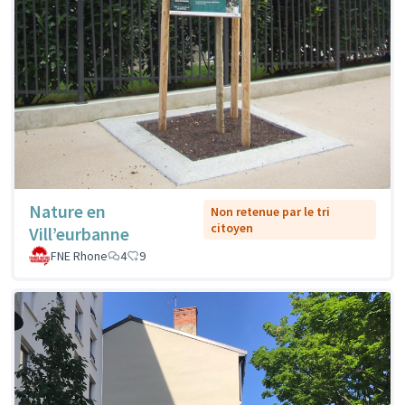
Nature en
Non retenue par le tri
citoyen
Vill’eurbanne
FNE Rhone
4
9