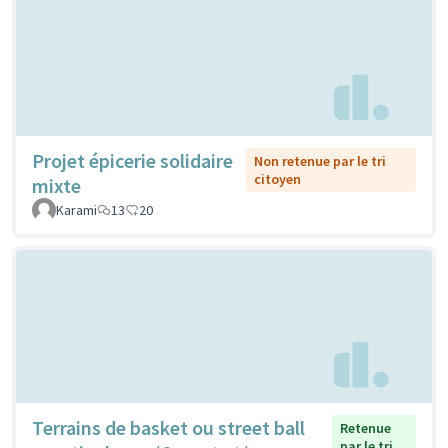
Projet épicerie solidaire
Non retenue par le tri
citoyen
mixte
Karami
13
20
Terrains de basket ou street ball
Retenue
par le tri