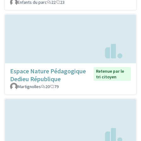
Enfants du parc
22
23
Espace Nature Pédagogique
Retenue par le
tri citoyen
Dedieu République
Martignolles
20
79