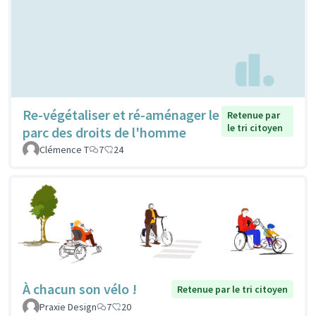
Re-végétaliser et ré-aménager le
Retenue par
le tri citoyen
parc des droits de l'homme
Clémence T
7
24
À chacun son vélo !
Retenue par le tri citoyen
Praxie Design
7
20