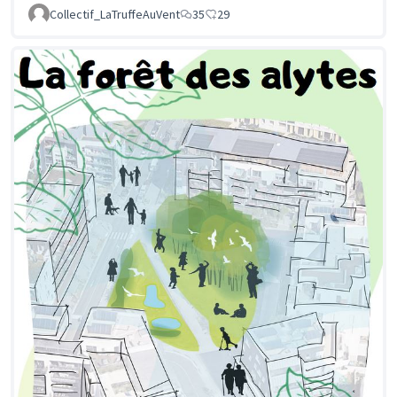
Collectif_LaTruffeAuVent
35
29