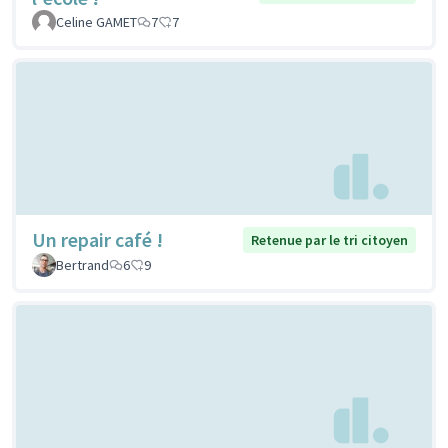
Celine GAMET
7
7
Un repair café !
Retenue par le tri citoyen
Bertrand
6
9