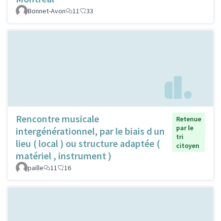
Bonnet-Avon
11
33
Rencontre musicale
Retenue
par le
intergénérationnel, par le biais d un
tri
lieu ( local ) ou structure adaptée (
citoyen
matériel , instrument )
paille
11
16