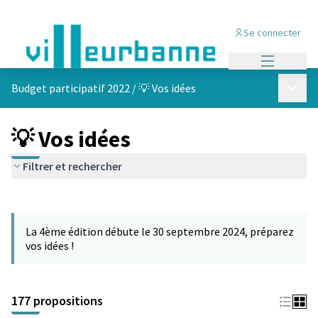
Se connecter
Menu princi
Menu p
Budget participatif 2022
/
💡 Vos idées
💡 Vos idées
Filtrer et rechercher
Passer la carte
Leaflet
|
©
OpenStreetMap
contributors
L'élément suivant est une carte qui présente les éléments de cet
+
La 4ème édition débute le 30 septembre 2024, préparez
−
vos idées !
177 propositions