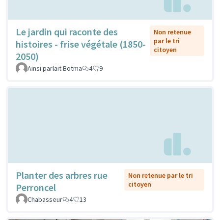
Le jardin qui raconte des
Non retenue
par le tri
histoires - frise végétale (1850-
citoyen
2050)
Ainsi parlait Botma
4
9
Planter des arbres rue
Non retenue par le tri
citoyen
Perroncel
Chabasseur
4
13