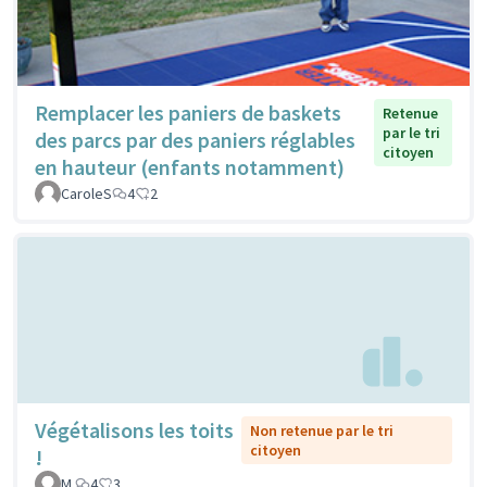
Remplacer les paniers de baskets
Retenue
par le tri
des parcs par des paniers réglables
citoyen
en hauteur (enfants notamment)
CaroleS
4
2
Végétalisons les toits
Non retenue par le tri
citoyen
!
M.
4
3