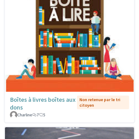
Boîtes à livres boîtes aux
Non retenue par le tri
citoyen
dons
Charline
7
5