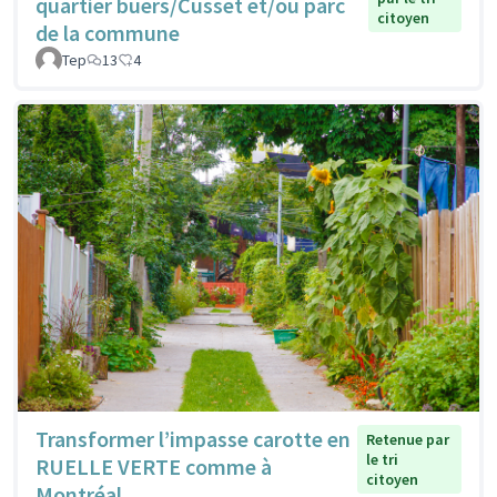
quartier buers/Cusset et/ou parc
citoyen
de la commune
Tep
13
4
Transformer l’impasse carotte en
Retenue par
le tri
RUELLE VERTE comme à
citoyen
Montréal