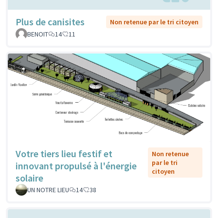
Plus de canisites
Non retenue par le tri citoyen
BENOIT
14
11
Votre tiers lieu festif et
Non retenue
par le tri
innovant propulsé à l'énergie
citoyen
solaire
UN NOTRE LIEU
14
38