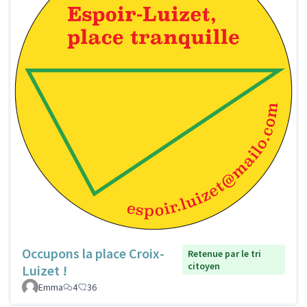
Occupons la place Croix-
Retenue par le tri
citoyen
Luizet !
Emma
4
36