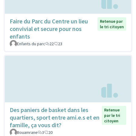
Faire du Parc du Centre un lieu
Retenue par
le tri citoyen
convivial et secure pour nos
enfants
Enfants du parc
22
23
Des paniers de basket dans les
Retenue
par le tri
quartiers, sport entre ami.e.s et en
citoyen
famille, ça vous dit?
Bouamrane
3
20