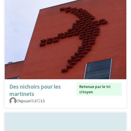
Des nichoirs pour les
Retenue par le tri
citoyen
martinets
Chipson
3
13