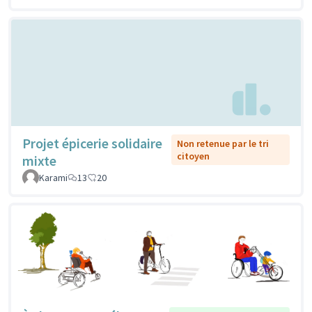
Projet épicerie solidaire
Non retenue par le tri
citoyen
mixte
Karami
13
20