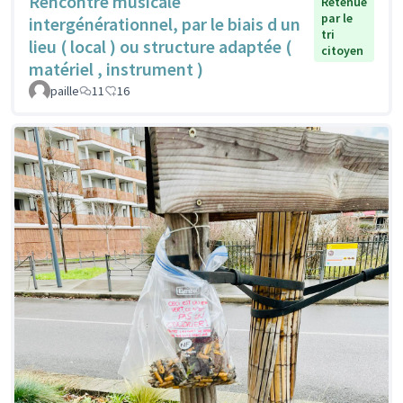
Rencontre musicale
Retenue
par le
intergénérationnel, par le biais d un
tri
lieu ( local ) ou structure adaptée (
citoyen
matériel , instrument )
paille
11
16