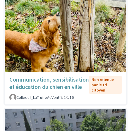
Communication, sensibilisation
Non retenue
par le tri
et éducation du chien en ville
citoyen
Collectif_LaTruffeAuVent
2
16