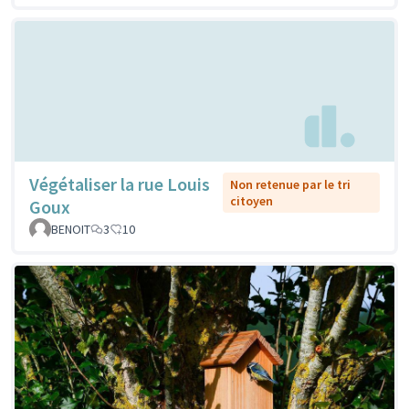
Végétaliser la rue Louis
Non retenue par le tri
citoyen
Goux
BENOIT
3
10