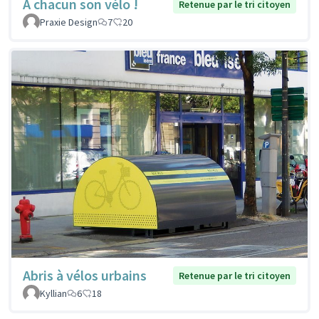
À chacun son vélo !
Retenue par le tri citoyen
Praxie Design
7
20
Abris à vélos urbains
Retenue par le tri citoyen
Kyllian
6
18