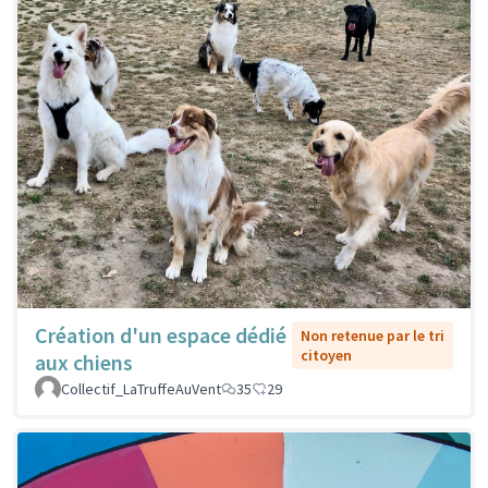
Création d'un espace dédié
Non retenue par le tri
citoyen
aux chiens
Collectif_LaTruffeAuVent
35
29