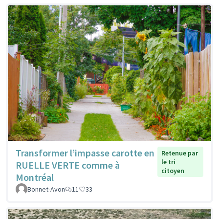
Transformer l’impasse carotte en
Retenue par
le tri
RUELLE VERTE comme à
citoyen
Montréal
Bonnet-Avon
11
33