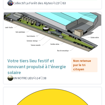
Collectif La Forêt des Alytes
23
63
Votre tiers lieu festif et
Non retenue
par le tri
innovant propulsé à l'énergie
citoyen
solaire
UN NOTRE LIEU
14
38