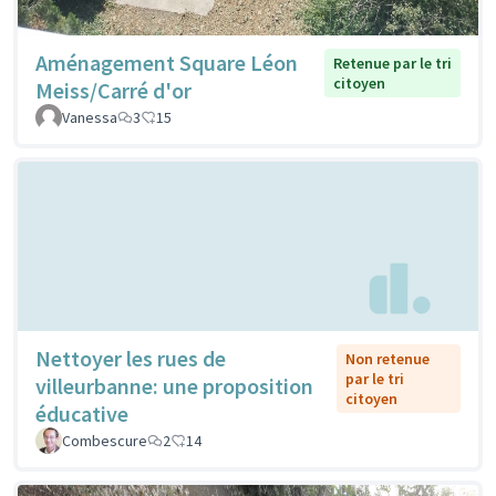
Aménagement Square Léon
Retenue par le tri
citoyen
Meiss/Carré d'or
Vanessa
3
15
Nettoyer les rues de
Non retenue
par le tri
villeurbanne: une proposition
citoyen
éducative
Combescure
2
14