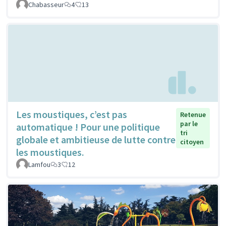
Chabasseur
4
13
Les moustiques, c’est pas
Retenue
par le
automatique ! Pour une politique
tri
globale et ambitieuse de lutte contre
citoyen
les moustiques.
Lamfou
3
12