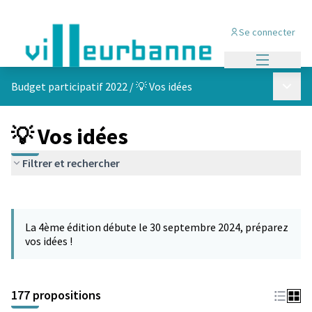
Se connecter
Menu princi
Menu p
Budget participatif 2022
/
💡 Vos idées
💡 Vos idées
Filtrer et rechercher
Passer la carte
Leaflet
|
©
OpenStreetMap
contributors
L'élément suivant est une carte qui présente les éléments de cet
+
La 4ème édition débute le 30 septembre 2024, préparez
−
vos idées !
177 propositions