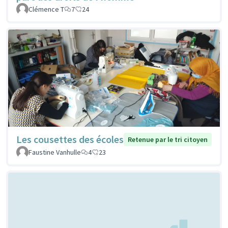
Clémence T
7
24
Les cousettes des écoles
Retenue par le tri citoyen
Faustine Vanhulle
4
23