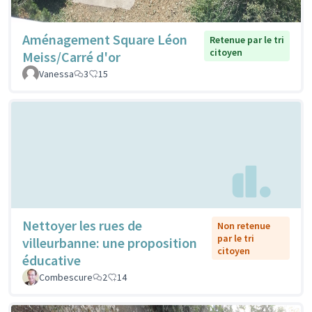
Aménagement Square Léon
Retenue par le tri
citoyen
Meiss/Carré d'or
Vanessa
3
15
Nettoyer les rues de
Non retenue
par le tri
villeurbanne: une proposition
citoyen
éducative
Combescure
2
14