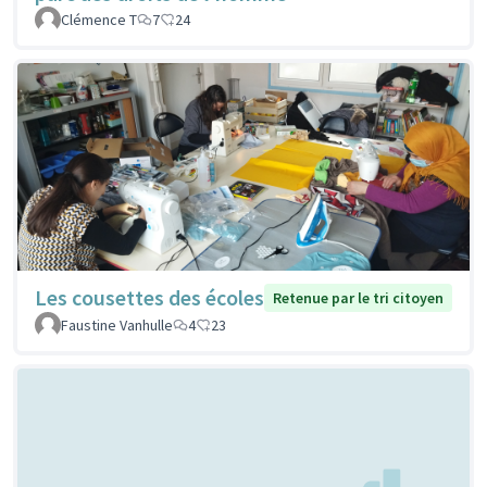
Clémence T
7
24
Les cousettes des écoles
Retenue par le tri citoyen
Faustine Vanhulle
4
23