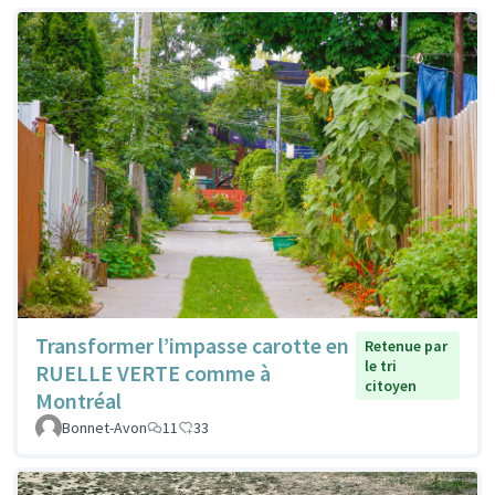
Transformer l’impasse carotte en
Retenue par
le tri
RUELLE VERTE comme à
citoyen
Montréal
Bonnet-Avon
11
33