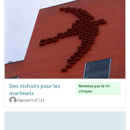
Des nichoirs pour les
Retenue par le tri
citoyen
martinets
Chipson
3
13