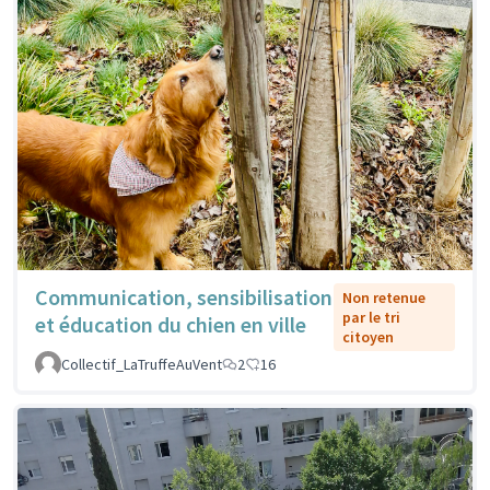
Communication, sensibilisation
Non retenue
par le tri
et éducation du chien en ville
citoyen
Collectif_LaTruffeAuVent
2
16