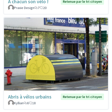
À chacun son vélo !
Retenue par le tri citoyen
Praxie Design
7
20
Abris à vélos urbains
Retenue par le tri citoyen
Kyllian
6
18