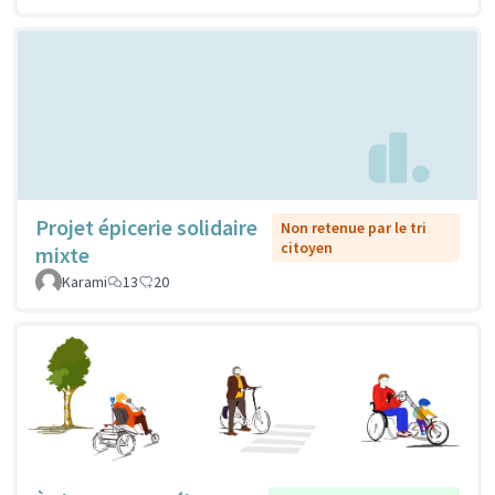
Projet épicerie solidaire
Non retenue par le tri
citoyen
mixte
Karami
13
20