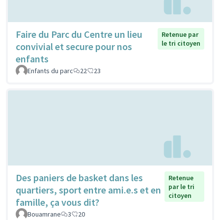
Faire du Parc du Centre un lieu
Retenue par
le tri citoyen
convivial et secure pour nos
enfants
Enfants du parc
22
23
Des paniers de basket dans les
Retenue
par le tri
quartiers, sport entre ami.e.s et en
citoyen
famille, ça vous dit?
Bouamrane
3
20