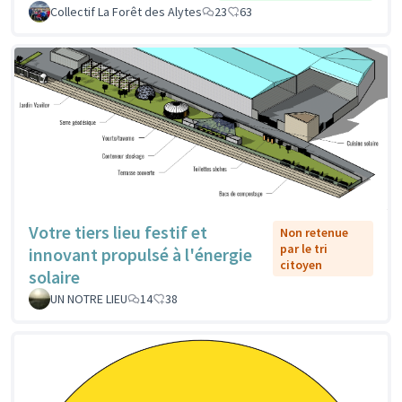
Collectif La Forêt des Alytes
23
63
Votre tiers lieu festif et
Non retenue
par le tri
innovant propulsé à l'énergie
citoyen
solaire
UN NOTRE LIEU
14
38