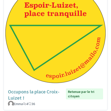
Occupons la place Croix-
Retenue par le tri
citoyen
Luizet !
Emma
4
36