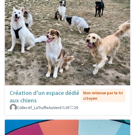
Création d'un espace dédié
Non retenue par le tri
citoyen
aux chiens
Collectif_LaTruffeAuVent
35
29