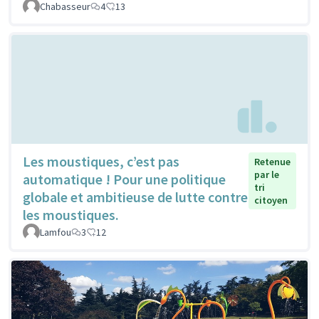
Chabasseur
4
13
Les moustiques, c’est pas
Retenue
par le
automatique ! Pour une politique
tri
globale et ambitieuse de lutte contre
citoyen
les moustiques.
Lamfou
3
12