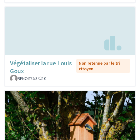
Végétaliser la rue Louis
Non retenue par le tri
citoyen
Goux
BENOIT
3
10