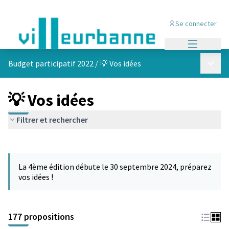
Se connecter
Menu princi
Menu p
Budget participatif 2022
/
💡 Vos idées
💡 Vos idées
Filtrer et rechercher
Passer la carte
Leaflet
|
©
OpenStreetMap
contributors
L'élément suivant est une carte qui présente les éléments de cet
+
La 4ème édition débute le 30 septembre 2024, préparez
−
vos idées !
177 propositions