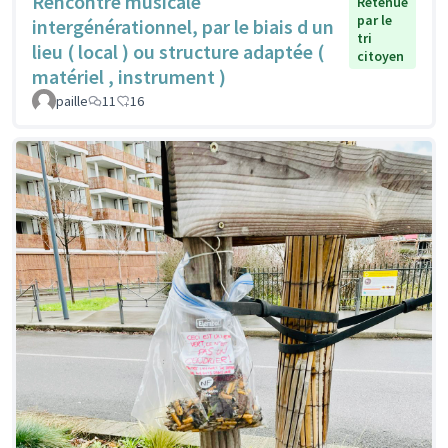
Rencontre musicale
Retenue
par le
intergénérationnel, par le biais d un
tri
lieu ( local ) ou structure adaptée (
citoyen
matériel , instrument )
paille
11
16