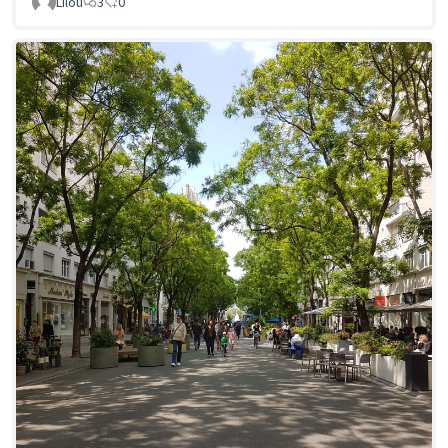
Lilou
3
0