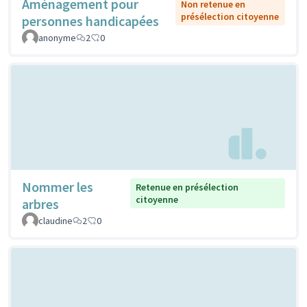
Aménagement pour
Non retenue en
présélection citoyenne
personnes handicapées
anonyme
2
0
Nommer les
Retenue en présélection
citoyenne
arbres
claudine
2
0