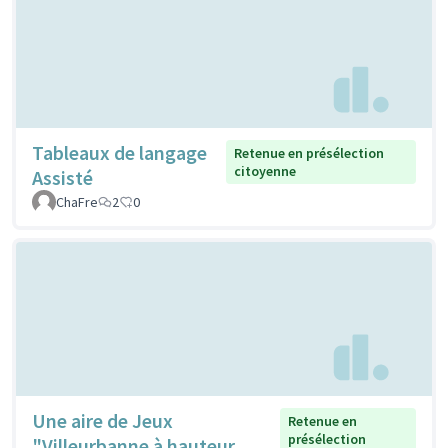
Tableaux de langage
Retenue en présélection
citoyenne
Assisté
ChaFre
2
0
Une aire de Jeux
Retenue en
présélection
"Villeurbanne à hauteur