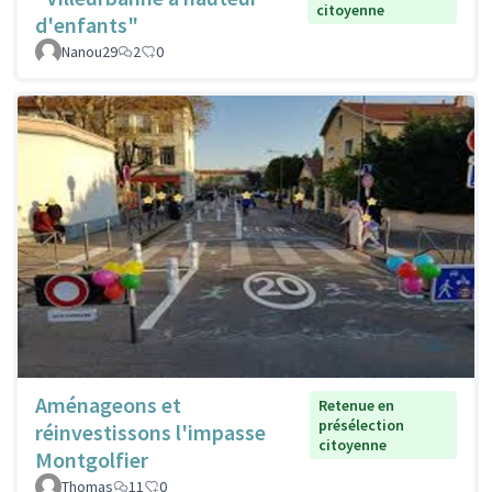
citoyenne
d'enfants"
Nanou29
2
0
Aménageons et
Retenue en
présélection
réinvestissons l'impasse
citoyenne
Montgolfier
Thomas
11
0