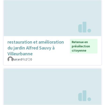
restauration et amélioration
Retenue en
présélection
du jardin Alfred Sauvy à
citoyenne
Villeurbanne
luirard
2
0