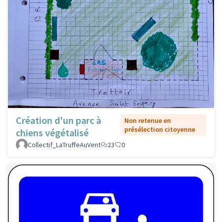
Création d'un parc à
Non retenue en
présélection citoyenne
chiens végétalisé
Collectif_LaTruffeAuVent
23
0