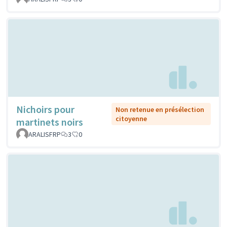
Nichoirs pour
Non retenue en présélection
citoyenne
martinets noirs
ARALISFRP
3
0