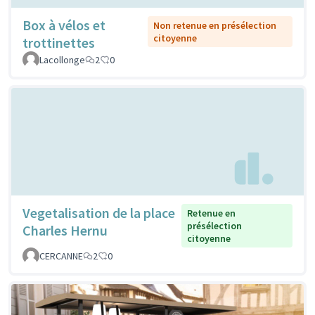
Box à vélos et
Non retenue en présélection
citoyenne
trottinettes
Lacollonge
2
0
Vegetalisation de la place
Retenue en
présélection
Charles Hernu
citoyenne
CERCANNE
2
0