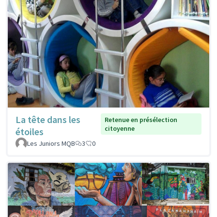
La tête dans les
Retenue en présélection
citoyenne
étoiles
Les Juniors MQB
3
0