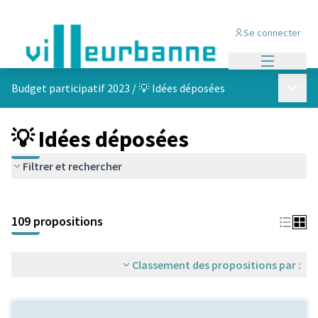
Se connecter
Menu princi
Menu p
Budget participatif 2023
/
💡 Idées déposées
💡 Idées déposées
Filtrer et rechercher
Passer la carte
Leaflet
|
©
OpenStreetMap
contributors
L'élément suivant est une carte qui présente les éléments de cet
+
109 propositions
−
Classement des propositions par :