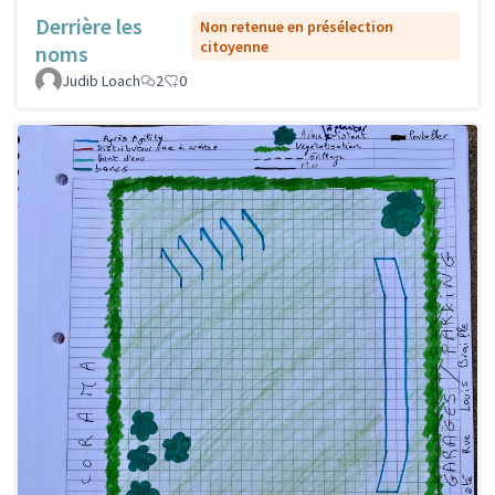
Derrière les
Non retenue en présélection
citoyenne
noms
Judib Loach
2
0