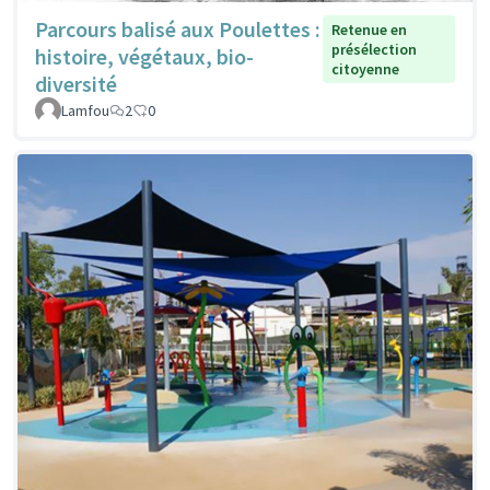
Parcours balisé aux Poulettes :
Retenue en
présélection
histoire, végétaux, bio-
citoyenne
diversité
Lamfou
2
0