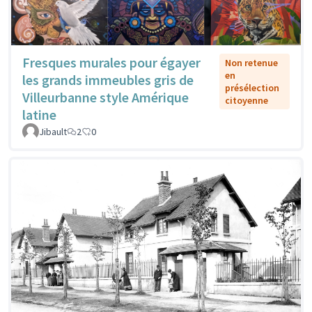
Fresques murales pour égayer
Non retenue
en
les grands immeubles gris de
présélection
Villeurbanne style Amérique
citoyenne
latine
Jibault
2
0