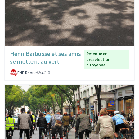
Henri Barbusse et ses amis
Retenue en
présélection
se mettent au vert
citoyenne
FNE Rhone
4
0