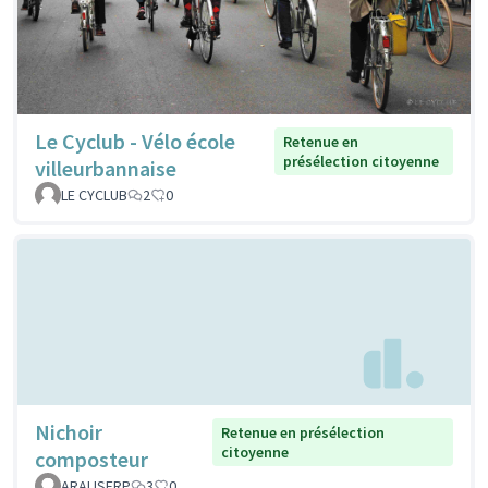
Le Cyclub - Vélo école
Retenue en
présélection citoyenne
villeurbannaise
LE CYCLUB
2
0
Nichoir
Retenue en présélection
citoyenne
composteur
ARALISFRP
3
0