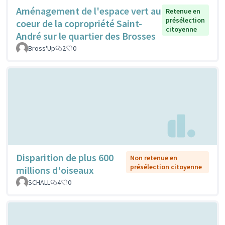
Aménagement de l'espace vert au
Retenue en
présélection
coeur de la copropriété Saint-
citoyenne
André sur le quartier des Brosses
Bross'Up
2
0
Disparition de plus 600
Non retenue en
présélection citoyenne
millions d'oiseaux
SCHALL
4
0