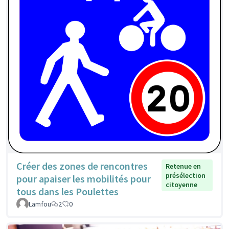
Créer des zones de rencontres
Retenue en
présélection
pour apaiser les mobilités pour
citoyenne
tous dans les Poulettes
Lamfou
2
0