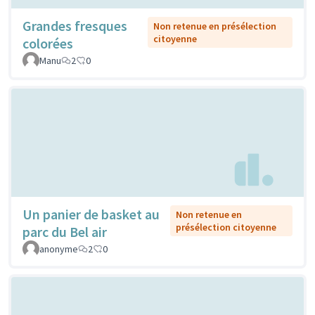
Grandes fresques
Non retenue en présélection
citoyenne
colorées
Manu
2
0
Un panier de basket au
Non retenue en
présélection citoyenne
parc du Bel air
anonyme
2
0