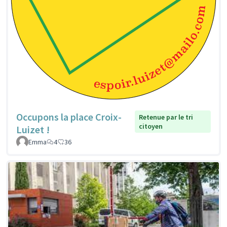
Occupons la place Croix-
Retenue par le tri
citoyen
Luizet !
Emma
4
36