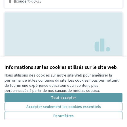
coudert
0
5
Parc à chien à
Non retenue par le tri
Informations sur les cookies utilisés sur le site web
citoyen
Villeurbanne
Nous utilisons des cookies sur notre site Web pour améliorer la
Febpecker
9
9
performance et les contenus du site. Les cookies nous permettent
de fournir une expérience utilisateur et un contenu plus
personnalisés à partir de nos canaux de médias sociaux.
Tout accepter
Accepter seulement les cookies essentiels
Paramètres