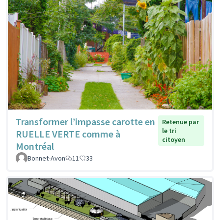
Transformer l’impasse carotte en
Retenue par
le tri
RUELLE VERTE comme à
citoyen
Montréal
Bonnet-Avon
11
33