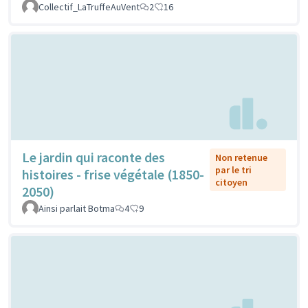
Collectif_LaTruffeAuVent
2
16
Le jardin qui raconte des
Non retenue
par le tri
histoires - frise végétale (1850-
citoyen
2050)
Ainsi parlait Botma
4
9