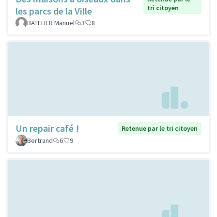
tri citoyen
les parcs de la Ville
BATELIER Manuel
3
8
Un repair café !
Retenue par le tri citoyen
Bertrand
6
9