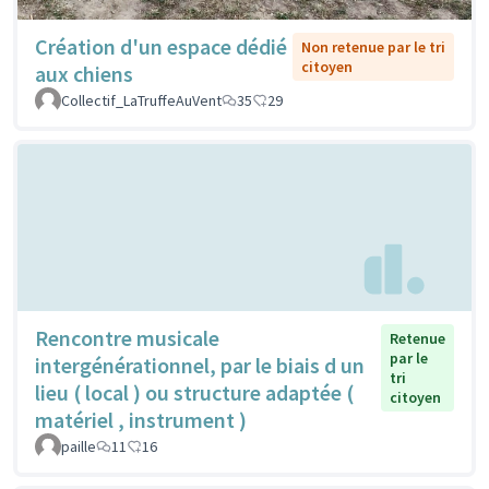
Création d'un espace dédié
Non retenue par le tri
citoyen
aux chiens
Collectif_LaTruffeAuVent
35
29
Rencontre musicale
Retenue
par le
intergénérationnel, par le biais d un
tri
lieu ( local ) ou structure adaptée (
citoyen
matériel , instrument )
paille
11
16