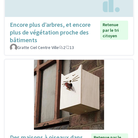
Encore plus d’arbres, et encore
Retenue
par le tri
plus de végétation proche des
citoyen
bâtiments
Gratte Ciel Centre Ville
2
13
Des maisons à oiseaux dans
Retenue par le