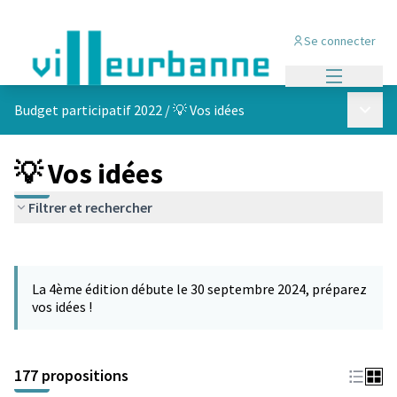
Se connecter
Menu princi
Menu p
Budget participatif 2022
/
💡 Vos idées
💡 Vos idées
Filtrer et rechercher
Passer la carte
Leaflet
|
©
OpenStreetMap
contributors
L'élément suivant est une carte qui présente les éléments de cet
+
La 4ème édition débute le 30 septembre 2024, préparez
−
vos idées !
177 propositions