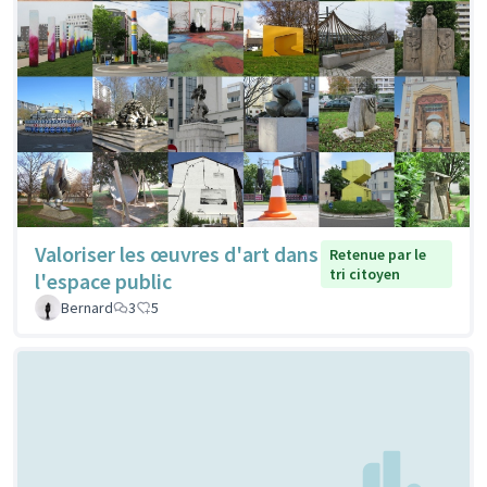
Valoriser les œuvres d'art dans
Retenue par le
tri citoyen
l'espace public
Bernard
3
5