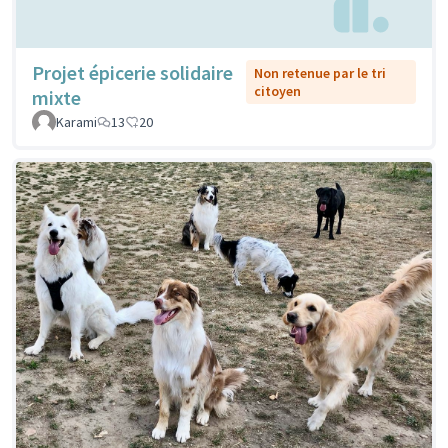
Projet épicerie solidaire
Non retenue par le tri
citoyen
mixte
Karami
13
20