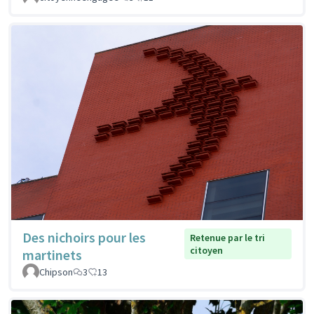
Des nichoirs pour les
Retenue par le tri
citoyen
martinets
Chipson
3
13