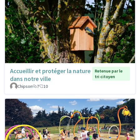
Accueillir et protéger la nature
Retenue par le
tri citoyen
dans notre ville
Chipson
7
10