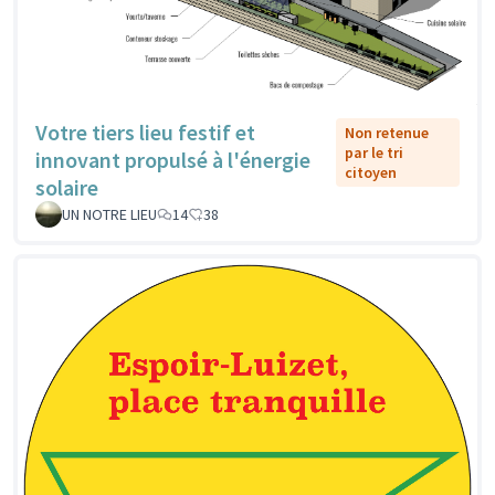
Votre tiers lieu festif et
Non retenue
par le tri
innovant propulsé à l'énergie
citoyen
solaire
UN NOTRE LIEU
14
38