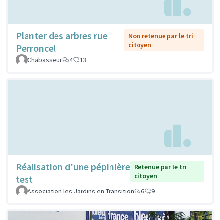
Planter des arbres rue
Non retenue par le tri
citoyen
Perroncel
Chabasseur
4
13
Réalisation d'une pépinière
Retenue par le tri
citoyen
test
Association les Jardins en Transition
6
9