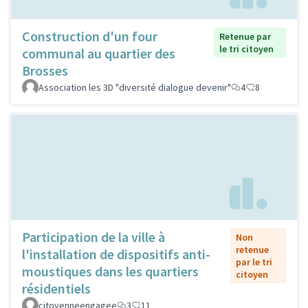
Construction d'un four
Retenue par
le tri citoyen
communal au quartier des
Brosses
Association les 3D "diversité dialogue devenir"
4
8
Participation de la ville à
Non
retenue
l'installation de dispositifs anti-
par le tri
moustiques dans les quartiers
citoyen
résidentiels
citoyenneengagee
3
11