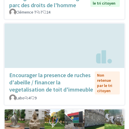
le tri citoyen
parc des droits de l'homme
Clémence T
7
24
Encourager la presence de ruches
Non
retenue
d'abeille / financer la
par le tri
vegetalisation de toit d'immeuble
citoyen
Labo
4
9