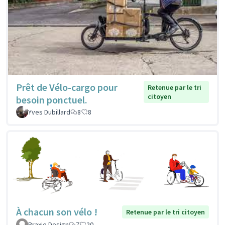
Prêt de Vélo-cargo pour
Retenue par le tri
citoyen
besoin ponctuel.
Yves Dubillard
8
8
À chacun son vélo !
Retenue par le tri citoyen
Praxie Design
7
20