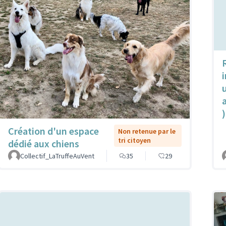
u
)
Création d'un espace
Non retenue par le
tri citoyen
dédié aux chiens
Collectif_LaTruffeAuVent
35
29