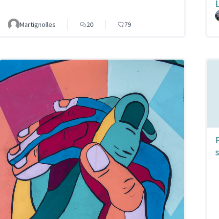
Martignolles
20
79