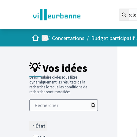
Accueil
Menu principal
/
Concertations
/
Budget participatif
Passer
L'élément
+
−
💡 Vos idées
Le formulaire ci-dessous filtre
dynamiquement les résultats de la
recherche lorsque les conditions de
recherche sont modifiées.
État