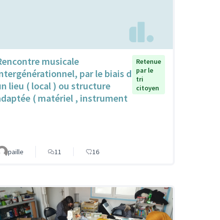
Rencontre musicale
Retenue
par le
intergénérationnel, par le biais d
tri
n lieu ( local ) ou structure
citoyen
adaptée ( matériel , instrument
paille
11
16