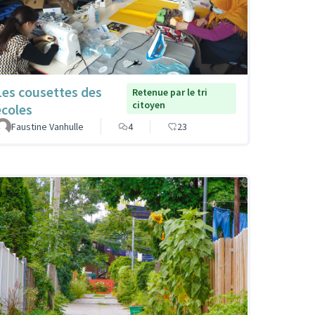
Les cousettes des
Retenue par le tri
citoyen
écoles
Faustine Vanhulle
4
23