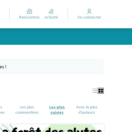
Rencontres
Activité
Se connecter
Leaflet
|
©
OpenStreetMap
contributors
e des points de carte. L'élément peut être utilisé avec un lecteur
es !
us
Les plus
Les plus
Avec le plus
ues
commentées
suivies
d'auteurs