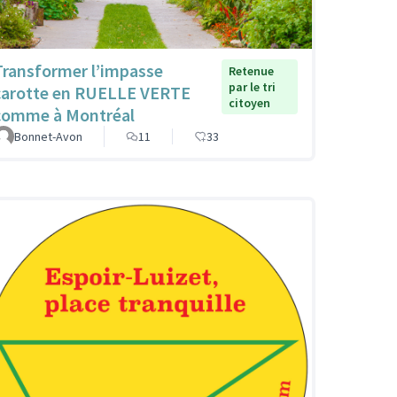
Transformer l’impasse
Retenue
par le tri
carotte en RUELLE VERTE
citoyen
comme à Montréal
Bonnet-Avon
11
33