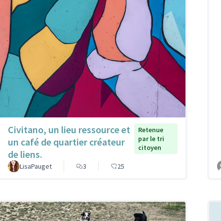
Civitano, un lieu ressource et
Retenue
par le tri
un café de quartier créateur
citoyen
de liens.
LisaPauget
3
25