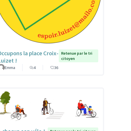
Occupons la place Croix-
Retenue par le tri
citoyen
Luizet !
Emma
4
36