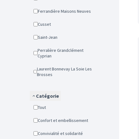
Ferrandière Maisons Neuves
Cusset
Saint-Jean
Perralière Grandclément
Cyprian
Laurent Bonnevay La Soie Les
Brosses
Catégorie
Tout
Confort et embellissement
Convivialité et solidarité