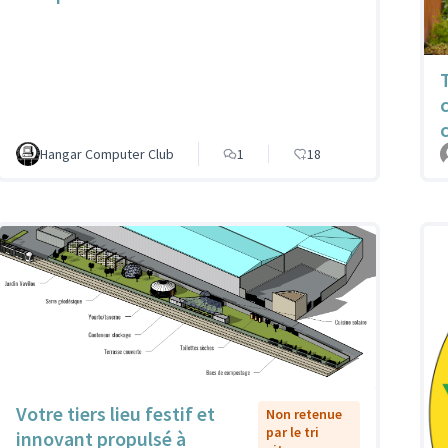
Hangar Computer Club
1
18
Votre tiers lieu festif et
Non retenue
par le tri
innovant propulsé à