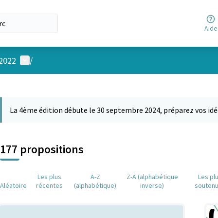
Aide
Menu utilisateur
 2022
/
 la carte
 suivant est une carte qui présente les éléments de cette page comm
La 4ème édition débute le 30 septembre 2024, préparez vos idé
177 propositions
Les plus
A-Z
Z-A (alphabétique
Les pl
Aléatoire
récentes
(alphabétique)
inverse)
souten