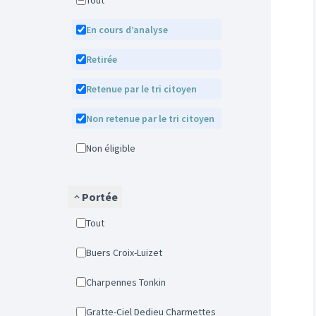
Tout
En cours d’analyse
Retirée
Retenue par le tri citoyen
Non retenue par le tri citoyen
Non éligible
Portée
Tout
Buers Croix-Luizet
Charpennes Tonkin
Gratte-Ciel Dedieu Charmettes