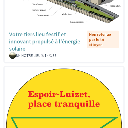
Votre tiers lieu festif et
Non retenue
par le tri
innovant propulsé à l'énergie
citoyen
solaire
UN NOTRE LIEU
14
38