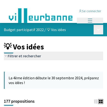
Se connecter
Menu princi
Menu p
Budget participatif 2022
/
💡 Vos idées
💡 Vos idées
Filtrer et rechercher
Passer la carte
Leaflet
|
©
OpenStreetMap
contributors
L'élément suivant est une carte qui présente les éléments de cet
+
La 4ème édition débute le 30 septembre 2024, préparez
−
vos idées !
177 propositions