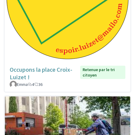
Occupons la place Croix-
Retenue par le tri
citoyen
Luizet !
Emma
4
36