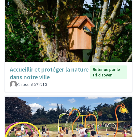
Accueillir et protéger la nature
Retenue par le
tri citoyen
dans notre ville
Chipson
7
10