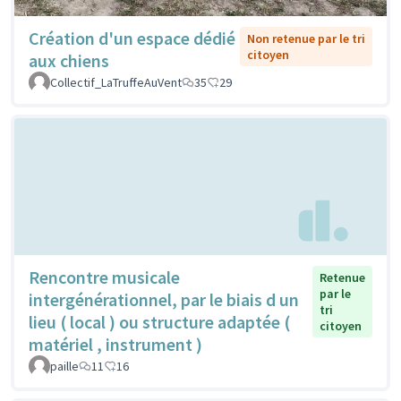
Création d'un espace dédié
Non retenue par le tri
citoyen
aux chiens
Collectif_LaTruffeAuVent
35
29
Rencontre musicale
Retenue
par le
intergénérationnel, par le biais d un
tri
lieu ( local ) ou structure adaptée (
citoyen
matériel , instrument )
paille
11
16