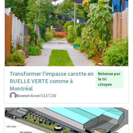
Transformer l’impasse carotte en
Retenue par
le tri
RUELLE VERTE comme à
citoyen
Montréal
Bonnet-Avon
11
33