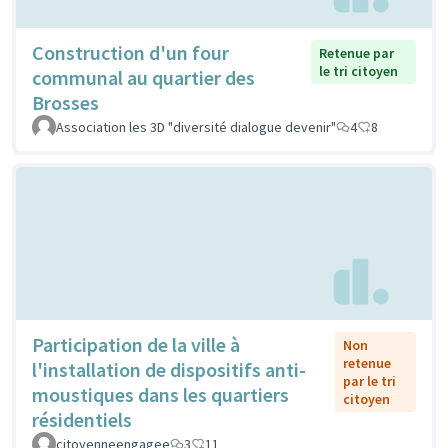
Construction d'un four
Retenue par
le tri citoyen
communal au quartier des
Brosses
Association les 3D "diversité dialogue devenir"
4
8
Participation de la ville à
Non
retenue
l'installation de dispositifs anti-
par le tri
moustiques dans les quartiers
citoyen
résidentiels
citoyenneengagee
3
11