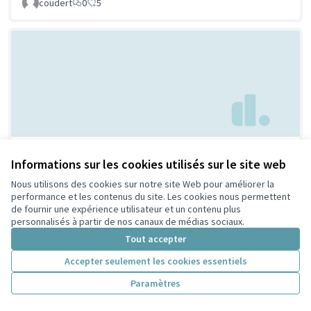
coudert
0
5
Parc à chien à
Non retenue par le tri
Informations sur les cookies utilisés sur le site web
citoyen
Villeurbanne
Nous utilisons des cookies sur notre site Web pour améliorer la
Febpecker
9
9
performance et les contenus du site. Les cookies nous permettent
de fournir une expérience utilisateur et un contenu plus
personnalisés à partir de nos canaux de médias sociaux.
Tout accepter
Accepter seulement les cookies essentiels
Paramètres