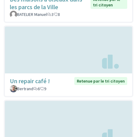
tri citoyen
les parcs de la Ville
BATELIER Manuel
3
8
Un repair café !
Retenue par le tri citoyen
Bertrand
6
9