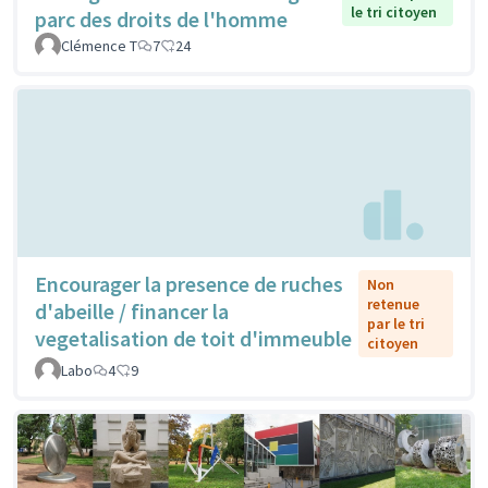
le tri citoyen
parc des droits de l'homme
Clémence T
7
24
Encourager la presence de ruches
Non
retenue
d'abeille / financer la
par le tri
vegetalisation de toit d'immeuble
citoyen
Labo
4
9