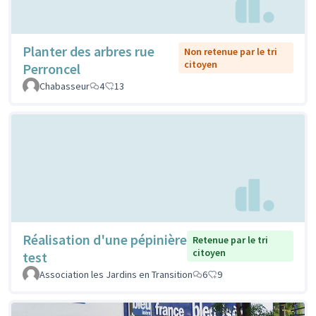
Planter des arbres rue
Non retenue par le tri
citoyen
Perroncel
Chabasseur
4
13
Réalisation d'une pépinière
Retenue par le tri
citoyen
test
Association les Jardins en Transition
6
9