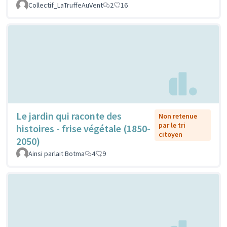
Collectif_LaTruffeAuVent
2
16
Le jardin qui raconte des
Non retenue
par le tri
histoires - frise végétale (1850-
citoyen
2050)
Ainsi parlait Botma
4
9