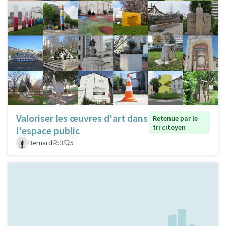
Valoriser les œuvres d'art dans
Retenue par le
tri citoyen
l'espace public
Bernard
3
5