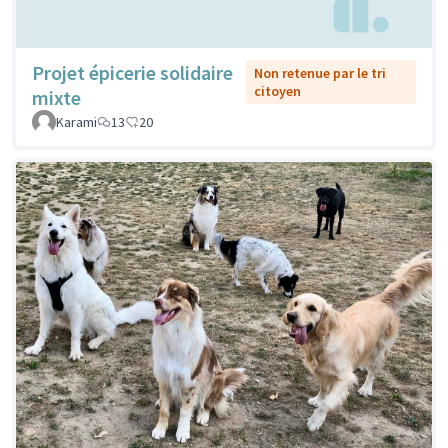
Projet épicerie solidaire
Non retenue par le tri
citoyen
mixte
Karami
13
20