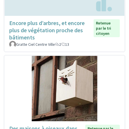
Encore plus d’arbres, et encore
Retenue
par le tri
plus de végétation proche des
citoyen
bâtiments
Gratte Ciel Centre Ville
2
13
Des maisons à oiseaux dans
Retenue par le