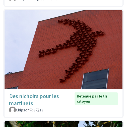
Des nichoirs pour les
Retenue par le tri
citoyen
martinets
Chipson
3
13