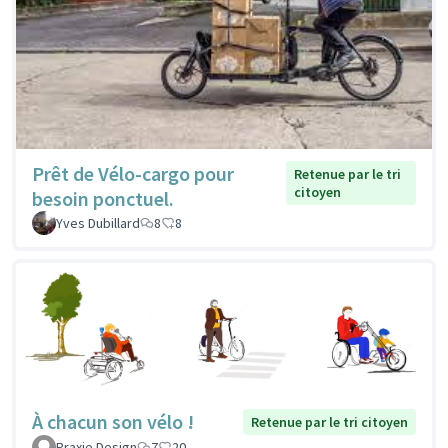
Prêt de Vélo-cargo pour
Retenue par le tri
citoyen
besoin ponctuel.
Yves Dubillard
8
8
À chacun son vélo !
Retenue par le tri citoyen
Praxie Design
7
20